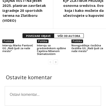
SJAJNA VEST! Na jesen
KJP ZLATIBOR PRODAJE
2025. planiran završetak
osnovna sredstva. Evo
izgradnje 20 sportskih
koja i kako možete da
terena na Zlatiboru
učestvujete u kupovini
(VIDEO)
POVEZANE OBJAVE
VIŠE OD AUTORA
Politika
Politika
Politika
Intervju Marko Pantović
Intervju sa
Novogodišnja i božićna
GG „Naši ljudi za naše
predsednikom opštine
čestitka GG „Naši ljudi za
mesto“
Čajetina Milanom
naše mesto“
Stamatovićem
Ostavite komentar