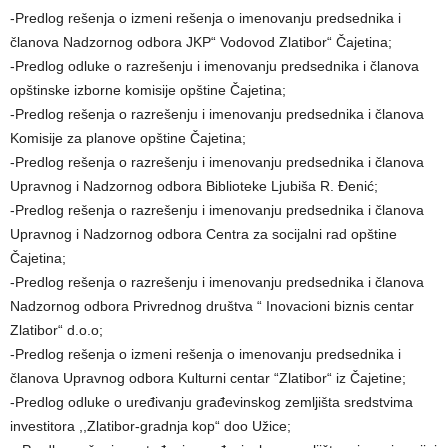
-Predlog rešenja o izmeni rešenja o imenovanju predsednika i
članova Nadzornog odbora JKP“ Vodovod Zlatibor“ Čajetina;
-Predlog odluke o razrešenju i imenovanju predsednika i članova
opštinske izborne komisije opštine Čajetina;
-Predlog rešenja o razrešenju i imenovanju predsednika i članova
Komisije za planove opštine Čajetina;
-Predlog rešenja o razrešenju i imenovanju predsednika i članova
Upravnog i Nadzornog odbora Biblioteke Ljubiša R. Đenić;
-Predlog rešenja o razrešenju i imenovanju predsednika i članova
Upravnog i Nadzornog odbora Centra za socijalni rad opštine
Čajetina;
-Predlog rešenja o razrešenju i imenovanju predsednika i članova
Nadzornog odbora Privrednog društva “ Inovacioni biznis centar
Zlatibor“ d.o.o;
-Predlog rešenja o izmeni rešenja o imenovanju predsednika i
članova Upravnog odbora Kulturni centar “Zlatibor“ iz Čajetine;
-Predlog odluke o uređivanju građevinskog zemljišta sredstvima
investitora ,,Zlatibor-gradnja kop“ doo Užice;