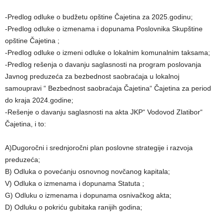
-Predlog odluke o budžetu opštine Čajetina za 2025.godinu;
-Predlog odluke o izmenama i dopunama Poslovnika Skupštine
opštine Čajetina ;
-Predlog odluke o izmeni odluke o lokalnim komunalnim taksama;
-Predlog rešenja o davanju saglasnosti na program poslovanja
Javnog preduzeća za bezbednost saobraćaja u lokalnoj
samoupravi “ Bezbednost saobraćaja Čajetina“ Čajetina za period
do kraja 2024.godine;
-Rešenje o davanju saglasnosti na akta JKP“ Vodovod Zlatibor“
Čajetina, i to:
A)Dugoročni i srednjoročni plan poslovne strategije i razvoja
preduzeća;
B) Odluka o povećanju osnovnog novčanog kapitala;
V) Odluka o izmenama i dopunama Statuta ;
G) Odluku o izmenama i dopunama osnivačkog akta;
D) Odluku o pokriću gubitaka ranijih godina;