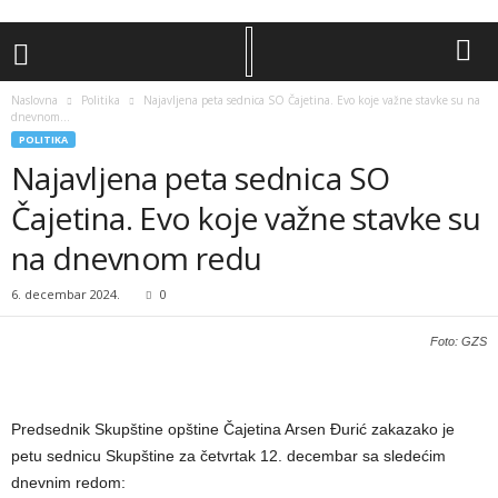
Naslovna
Politika
Najavljena peta sednica SO Čajetina. Evo koje važne stavke su na
dnevnom...
POLITIKA
Najavljena peta sednica SO
Čajetina. Evo koje važne stavke su
na dnevnom redu
6. decembar 2024.
0
Foto: GZS
Predsednik Skupštine opštine Čajetina Arsen Đurić zakazako je
petu sednicu Skupštine za četvrtak 12. decembar sa sledećim
dnevnim redom: