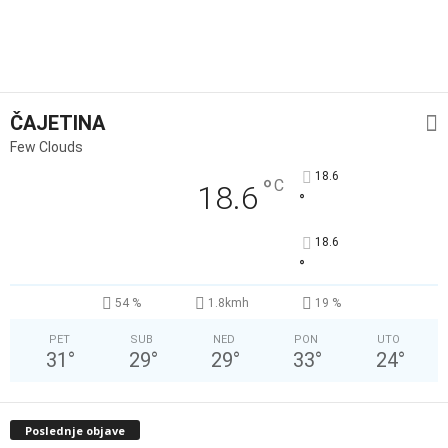
ČAJETINA
Few Clouds
18.6
°
C
18.6
°
18.6
°
54 %
1.8kmh
19 %
PET
SUB
NED
PON
UTO
31
°
29
°
29
°
33
°
24
°
Poslednje objave