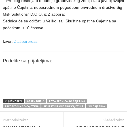
– Predlog rešenja o otuđenju građevinskog zemljišta u javnoj svojini
opštine Čajetina, neposrednom pogodbom privrednom društvu Sig
Msk Solutions“ D.O.O. iz Zlatibora;
Sednica će se održati u Velikoj sali Skuštine opštine Čajetina sa
početkom u 10 časova.
Izvor:
Zlatiborpress
Podelite sa prijateljima:
KLJUČNE REČI
ARSEN ĐURIĆ
PETA SEDNICA SO ČAJETINA
PREDSEDNIK SO ČAJETINA
SKUPŠTINA OPŠTINE ČAJETINA
SO ČAJETINA
Prethodni tekst
Sledeći tekst