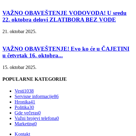
VAŽNO OBAVEŠTENJE VODOVODA! U sredu
22. oktobra delovi ZLATIBORA BEZ VODE
21. oktobar 2025.
VAŽNO OBAVEŠTENJE! Evo ko će u ČAJETINI
u četvrtak 16. oktobra...
15. oktobar 2025.
POPULARNE KATEGORIJE
Vesti
1038
Servisne informacije
86
Hronika
41
Politika
30
Gde večeras
0
Važni brojevi telefona
0
Marketing
0
Kontakt