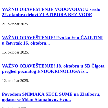
VAŽNO OBAVEŠTENJE VODOVODA! U sredu
22. oktobra delovi ZLATIBORA BEZ VODE
21. oktobar 2025.
VAŽNO OBAVEŠTENJE! Evo ko će u ČAJETINI
u četvrtak 16. oktobra...
15. oktobar 2025.
VAŽNO OBAVEŠTENJE! 18. oktobra u SB Čigota
pregled poznatog ENDOKRINOLOGA iz...
12. oktobar 2025.
Povodom SNIMAKA SEČE ŠUME na Zlatiboru,
oglasio se Milan Stamatović. Evo...