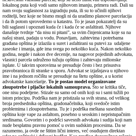
lokalnog puta koji vodi samo njihovom imanju, primera radi. Dali su
nam svoju suglasnost za izgradnju puta, ili su to učinili njihovi
roditelji, bez koje ne bismo mogli ni da uradimo planove parcelacija
i da ih potom sprovedemo u katastru. To je jasan pokazatelj da su
bili saglasni i upoznati kuda će i kada će se asfaltirati. Njihove
današnje tvrdnje “da nisu ni pitani”, sa svim činjenicama koje su na
našoj strani, padaju u vodu. Ponavljam, zahtevima i potrebama
građana opština je izlazila u suret i asfaltirani su putevi za udaljene
zaseoke i imanja, gde ima svega po nekoliko kuća. Nakon nekoliko
godina, negde i nakon dve decenije, na nagovor pojedinih advokata,
vlasnici parcela udruženo tužuju opštinu i zahtevaju milionske
isplate. U takvim sporovima se presuđuje često i bez prisustva
pravobranioca ili stranke u sporu. Advokat se izjašnjava u njihovo
ime i na jednom ročištu se presuđuje na štetu opštine, a u korist
advokatske kancelarije.
To je postao model organizovane
zloupotrebe i pljačke lokalnih samouprava.
Što se kritika tiče,
one nisu podeljene. Stizale su samo od onih koji su i sami tužili po
istom principu. Podrška nam je pristizala sa svih strana, od velikog
broja predsednika opština, gradonačelnika, koji svedoče istim
problemima i zloupotrebama. Tu je i podrška meštana susednih
opština koje vape za asfaltom, posebno u seoskim i nepristupačnim
sredinama. Govorim i o podršci savesnih advokata i sudija koji nam
nude besplatnu pravnu pomoć u ovim sudskim procesima. Da se
razumemo, ja ovde ne štitim lični interes, već osuđujem direktan