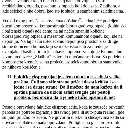
dvorišta Zlatibor kako bismo na taj način odvojili što više
reciklabilnog otpada, posebno iz otpada koji dolazi sa Zlatibora, a
gde selekcija nije dobra, kao što je slučaj u stambenim zajednicama.
Već od ovog proleća stanovncima opštine Čajetina biće podeljeni
kućni komposteri za kompostiranje biorazgradivog otpada (kuhinjski
i baštenski otpad) gde ćemo na taj način smanjiti količine
biorazgradivog otpada u mešanom komunalnom otpadu koji ide na
deponiju. Na taj način uštedećemo deponijski prostor, a sa druge
strane dobićemo humus koji se može iskoristiti za uređenje
cvetnjaka i bašti. U toku je nabavka opreme za koju je Komunalno
javno preduzeće „Zlatibor“ izdvojilo novčana sredstva. Sa podelom
kompostera krenuće se na proleće, uz adekvatnu obuku stanovnika
za njihovo korišćenje.
Fakti
č
ke eksproprijacije
–
tema oko koje se digla velika
pra
š
ina.
Č
uli smo vi
š
e strana pri
č
e i dosta kritika i sa
jedne i sa druge strane. Da li mo
ž
ete da nam ka
ž
ete da li
op
š
tina planira da ukloni asfalt svugde gde postoji
problem, bez obzira da li je neko tu
ž
io op
š
tinu ili ne?
Postoje opravdane faktičke ekspropijacije, kada je zauzeće privatnih
parcela za potrebe izgradnje državnog puta ili auto-puta realno i gde
su ljudi prilično oštećeni. Ne govorim o takvim slučajevima kada su
novčane isplate naknada opravdane. Podigli smo glas protiv onih
nesavesnih vlasnika parcela, koji su lično zahtevali uspostavljanje