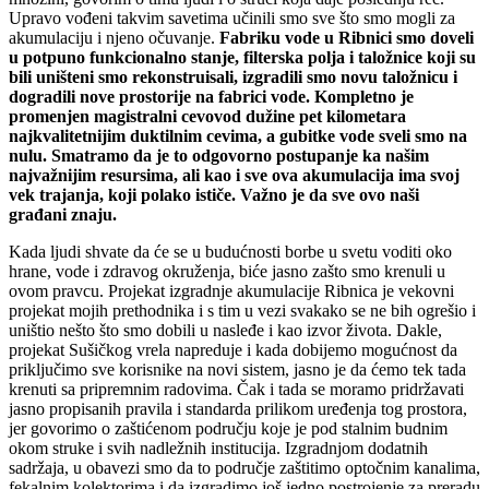
Upravo vođeni takvim savetima učinili smo sve što smo mogli za
akumulaciju i njeno očuvanje.
Fabriku vode u Ribnici smo doveli
u potpuno funkcionalno stanje, filterska polja i talo
ž
nice koj
i
su
bil
i
uni
š
ten
i
smo rekonstruisali, izgradili
smo
novu talo
ž
nicu i
dogradili nove prostorije na fabrici vode. Kompletno je
promenjen magistralni cevovod du
ž
ine
pet
k
ilometara
najkvalitetnijim duktilnim cevima,
a
gubitke vode sveli
smo
na
nulu. Smatramo da je to odgovorno postupanje ka na
š
im
najva
ž
nijim resursima, ali kao i sve ova akumulacija ima svoj
vek trajanja, koji polako isti
č
e. Važno je da sve ovo naši
građani znaju.
Kada ljudi shvate da će se u budućnosti borbe u svetu voditi oko
hrane, vode i zdravog okruženja, biće jasno zašto smo krenuli u
ovom pravcu. Projekat izgradnje akumulacije Ribnica je vekovni
projekat mojih prethodnika i s tim u vezi svakako se ne bih ogrešio i
uništio nešto što smo dobili u nasleđe i kao izvor života. Dakle,
projekat Sušičkog vrela napreduje i kada dobijemo mogućnost da
priključimo sve korisnike na novi sistem, jasno je da ćemo tek tada
krenuti sa pripremnim radovima. Čak i tada se moramo pridržavati
jasno propisanih pravila i standarda prilikom uređenja tog prostora,
jer govorimo o zaštićenom području koje je pod stalnim budnim
okom struke i svih nadležnih institucija. Izgradnjom dodatnih
sadržaja, u obavezi smo da to područje zaštitimo optočnim kanalima,
fekalnim kolektorima i da izgradimo još jedno postrojenje za preradu