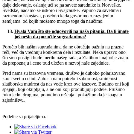
dalje delovanje, oslanjajući se na savete saradnike iz Norveške,
Švedske, nadamo se uskoro i Švajcarske. Vapimo za savetima i
razmenom iskustava, posebno kada govorimo o razvijenim
zemljama, od kojih možemo mnogo toga da naučimo.
Hvala Vam
š
to ste odgovorili na na
š
a pitanja. Da li imate
jo
š
ne
š
to da poru
č
ite sugra
đ
anima?
Poručio bih našim sugrađanima da ne obraćaju pažnju na prazne
reči, već da vrednuju konkretna dela i rezultate. Neka upravo ono
što smo postigli bude merilo našeg rada, a Zlatiborci najbolje znaju
da prepoznaju i cene trud uložen u razvoj naše zajednice.
Pred nama su izazovna vremena, društvo je duboko polarizovano,
kao i svet u celini. Zato su nam potrebni sabornost, smirenost i
zlatiborska mudrost da nas vode kroz ove izazove. Budimo oni koji
spajaju, koji okupljaju, a ne oni koji produbljuju podele. Pružimo
ruku jedni drugima, ponudimo rešenja i pokažimo da je snaga u
zajedništvu.
Podelite sa prijateljima: