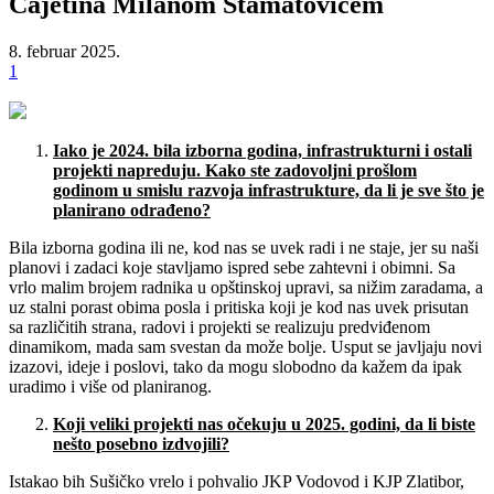
Čajetina Milanom Stamatovićem
8. februar 2025.
1
Iako je 2024. bila izborna godina, infrastrukturni i ostali
projekti napreduju. Kako
ste zadovoljni pro
š
lom
godinom u smislu razvoja infrastrukture, da li je sve
š
to je
planirano odra
đ
eno?
Bila izborna godina ili ne, kod nas se uvek radi i ne staje, jer su naši
planovi i zadaci koje stavljamo ispred sebe zahtevni i obimni. Sa
vrlo malim brojem radnika u opštinskoj upravi, sa nižim zaradama, a
uz stalni porast obima posla i pritiska koji je kod nas uvek prisutan
sa različitih strana, radovi i projekti se realizuju predviđenom
dinamikom, mada sam svestan da može bolje. Usput se javljaju novi
izazovi, ideje i poslovi, tako da mogu slobodno da kažem da ipak
uradimo i više od planiranog.
Koji veliki projekti nas o
č
ekuju u 2025. godini, da li biste
ne
š
to posebno izdvojili?
Istakao bih Sušičko vrelo i pohvalio JKP Vodovod i KJP Zlatibor,