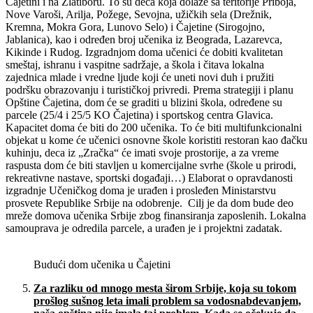
Čajetini i na Zlatiboru. To su deca koja dolaze sa teritorije Priboja,
Nove Varoši, Arilja, Požege, Sevojna, užičkih sela (Drežnik,
Kremna, Mokra Gora, Lunovo Selo) i Čajetine (Sirogojno,
Jablanica), kao i određen broj učenika iz Beograda, Lazarevca,
Kikinde i Rudog. Izgradnjom doma učenici će dobiti kvalitetan
smeštaj, ishranu i vaspitne sadržaje, a škola i čitava lokalna
zajednica mlade i vredne ljude koji će uneti novi duh i pružiti
podršku obrazovanju i turističkoj privredi. Prema strategiji i planu
Opštine Čajetina, dom će se graditi u blizini škola, određene su
parcele (25/4 i 25/5 KO Čajetina) i sportskog centra Glavica.
Kapacitet doma će biti do 200 učenika. To će biti multifunkcionalni
objekat u kome će učenici osnovne škole koristiti restoran kao đačku
kuhinju, deca iz „Zračka“ će imati svoje prostorije, a za vreme
raspusta dom će biti stavljen u komercijalne svrhe (škole u prirodi,
rekreativne nastave, sportski događaji…) Elaborat o opravdanosti
izgradnje Učeničkog doma je urađen i prosleđen Ministarstvu
prosvete Republike Srbije na odobrenje. Cilj je da dom bude deo
mreže domova učenika Srbije zbog finansiranja zaposlenih. Lokalna
samouprava je odredila parcele, a urađen je i projektni zadatak.
Budući dom učenika u Čajetini
Za razliku od mnogo mesta
š
irom Srbije, koja su tokom
pro
š
log su
š
nog leta imali problem sa vodosnabdevanjem,