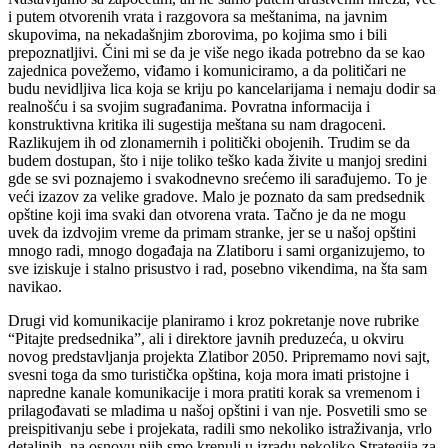
i putem otvorenih vrata i razgovora sa meštanima, na javnim
skupovima, na nekadašnjim zborovima, po kojima smo i bili
prepoznatljivi. Čini mi se da je više nego ikada potrebno da se kao
zajednica povežemo, viđamo i komuniciramo, a da političari ne
budu nevidljiva lica koja se kriju po kancelarijama i nemaju dodir sa
realnošću i sa svojim sugrađanima. Povratna informacija i
konstruktivna kritika ili sugestija meštana su nam dragoceni.
Razlikujem ih od zlonamernih i politički obojenih. Trudim se da
budem dostupan, što i nije toliko teško kada živite u manjoj sredini
gde se svi poznajemo i svakodnevno srećemo ili sarađujemo. To je
veći izazov za velike gradove. Malo je poznato da sam predsednik
opštine koji ima svaki dan otvorena vrata. Tačno je da ne mogu
uvek da izdvojim vreme da primam stranke, jer se u našoj opštini
mnogo radi, mnogo događaja na Zlatiboru i sami organizujemo, to
sve iziskuje i stalno prisustvo i rad, posebno vikendima, na šta sam
navikao.
Drugi vid komunikacije planiramo i kroz pokretanje nove rubrike
“Pitajte predsednika”, ali i direktore javnih preduzeća, u okviru
novog predstavljanja projekta Zlatibor 2050. Pripremamo novi sajt,
svesni toga da smo turistička opština, koja mora imati pristojne i
napredne kanale komunikacije i mora pratiti korak sa vremenom i
prilagođavati se mladima u našoj opštini i van nje. Posvetili smo se
preispitivanju sebe i projekata, radili smo nekoliko istraživanja, vrlo
detaljnih, na osnovu njih smo krenuli u izradu nekoliko Strategija za