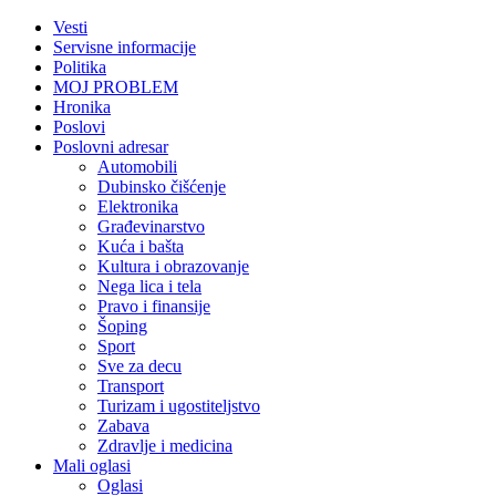
Vesti
Servisne informacije
Politika
MOJ PROBLEM
Hronika
Poslovi
Poslovni adresar
Automobili
Dubinsko čišćenje
Elektronika
Građevinarstvo
Kuća i bašta
Kultura i obrazovanje
Nega lica i tela
Pravo i finansije
Šoping
Sport
Sve za decu
Transport
Turizam i ugostiteljstvo
Zabava
Zdravlje i medicina
Mali oglasi
Oglasi