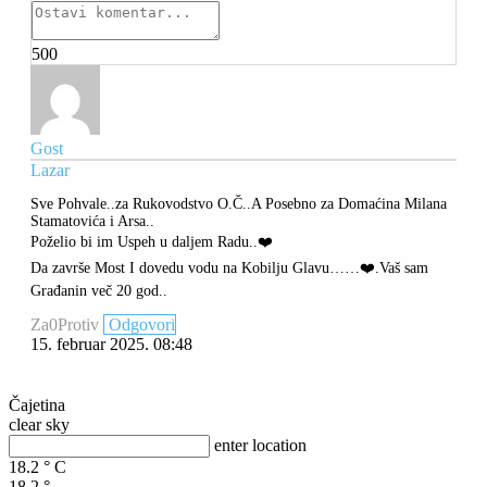
500
Gost
Lazar
Sve Pohvale..za Rukovodstvo O.Č..A Posebno za Domaćina Milana
Stamatovića i Arsa..
Poželio bi im Uspeh u daljem Radu..❤️
Da završe Most I dovedu vodu na Kobilju Glavu……❤️.Vaš sam
Građanin več 20 god..
Za
0
Protiv
Odgovori
15. februar 2025. 08:48
Čajetina
clear sky
enter location
18.2
°
C
18.2
°