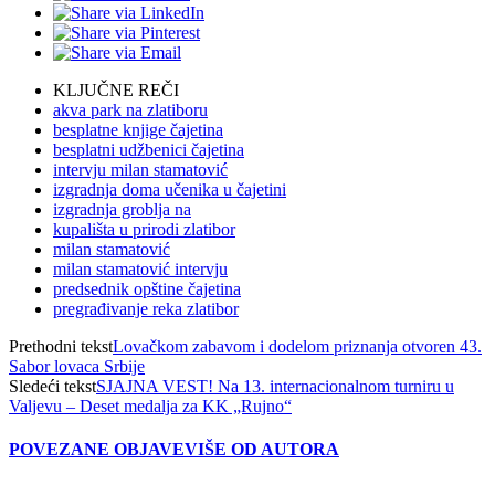
KLJUČNE REČI
akva park na zlatiboru
besplatne knjige čajetina
besplatni udžbenici čajetina
intervju milan stamatović
izgradnja doma učenika u čajetini
izgradnja groblja na
kupališta u prirodi zlatibor
milan stamatović
milan stamatović intervju
predsednik opštine čajetina
pregrađivanje reka zlatibor
Prethodni tekst
Lovačkom zabavom i dodelom priznanja otvoren 43.
Sabor lovaca Srbije
Sledeći tekst
SJAJNA VEST! Na 13. internacionalnom turniru u
Valjevu – Deset medalja za KK „Rujno“
POVEZANE OBJAVE
VIŠE OD AUTORA