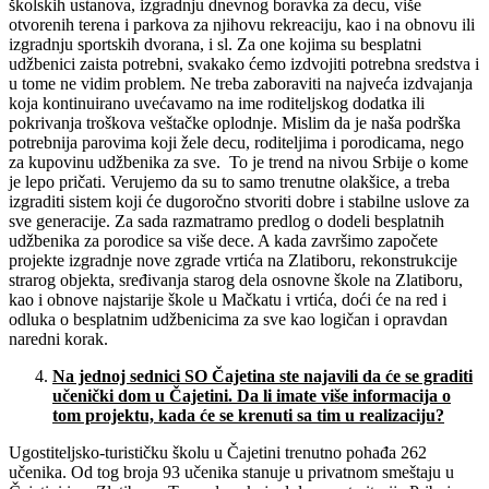
školskih ustanova, izgradnju dnevnog boravka za decu, više
otvorenih terena i parkova za njihovu rekreaciju, kao i na obnovu ili
izgradnju sportskih dvorana, i sl. Za one kojima su besplatni
udžbenici zaista potrebni, svakako ćemo izdvojiti potrebna sredstva i
u tome ne vidim problem. Ne treba zaboraviti na najveća izdvajanja
koja kontinuirano uvećavamo na ime roditeljskog dodatka ili
pokrivanja troškova veštačke oplodnje. Mislim da je naša podrška
potrebnija parovima koji žele decu, roditeljima i porodicama, nego
za kupovinu udžbenika za sve. To je trend na nivou Srbije o kome
je lepo pričati. Verujemo da su to samo trenutne olakšice, a treba
izgraditi sistem koji će dugoročno stvoriti dobre i stabilne uslove za
sve generacije. Za sada razmatramo predlog o dodeli besplatnih
udžbenika za porodice sa više dece. A kada završimo započete
projekte izgradnje nove zgrade vrtića na Zlatiboru, rekonstrukcije
strarog objekta, sređivanja starog dela osnovne škole na Zlatiboru,
kao i obnove najstarije škole u Mačkatu i vrtića, doći će na red i
odluka o besplatnim udžbenicima za sve kao logičan i opravdan
naredni korak.
Na jednoj sednici SO
Č
ajetina ste najavili da
ć
e se graditi
u
č
eni
č
ki dom u
Č
ajetini. Da li imate vi
š
e informacija o
tom projektu, kada
ć
e se krenuti sa tim u realizaciju?
Ugostiteljsko-turističku školu u Čajetini trenutno pohađa 262
učenika. Od tog broja 93 učenika stanuje u privatnom smeštaju u