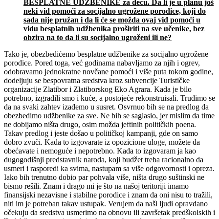
BESPLATNE UD
Ž
BENIKE za decu. Da li je u planu jo
š
neki vid pomo
ć
i za socijalno ugro
ž
ene porodice, koji do
sada nije pru
ž
an i da li
ć
e se mo
ž
da ovaj vid pomo
ć
i u
vidu besplatnih ud
ž
benika pro
š
iriti na sve u
č
enike, bez
obzira na to da li su socijalno ugro
ž
eni ili ne?
Tako je, obezbedićemo besplatne udžbenike za socijalno ugrožene
porodice. Pored toga, već godinama nabavljamo za njih i ogrev,
odobravamo jednokratne novčane pomoći i više puta tokom godine,
dodeljuju se bespovratna sredstva kroz subvencije Turističke
organizacije Zlatibor i Zlatiborskog Eko Agrara. Kada je bilo
potrebno, izgradili smo i kuće, a postojeće rekonstruisali. Trudimo se
da na svaki zahtev izađemo u susret. Osvrnuo bih se na predlog da
obezbedimo udžbenike za sve. Ne bih se saglasio, jer mislim da time
ne dobijamo ništa drugo, osim možda jeftinih političkih poena.
Takav predlog i jeste došao u političkoj kampanji, gde on samo
dobro zvuči. Kada to izgovarate iz opozicione uloge, možete da
obećavate i nemoguće i nepotrebno. Kada to izgovaram ja kao
dugogodišnji predstavnik naroda, koji budžet treba racionalno da
usmeri i rasporedi ka svima, nastupam sa više odgovornosti i opreza.
Iako bih trenutno dobio par pohvala više, ništa drugo suštinski ne
bismo rešili. Znam i drago mi je što na našoj teritoriji imamo
finansijski nezavisne i stabilne porodice i znam da oni nisu to tražili,
niti im je potreban takav ustupak. Verujem da naši ljudi opravdano
očekuju da sredstva usmerimo na obnovu ili završetak predškolskih i