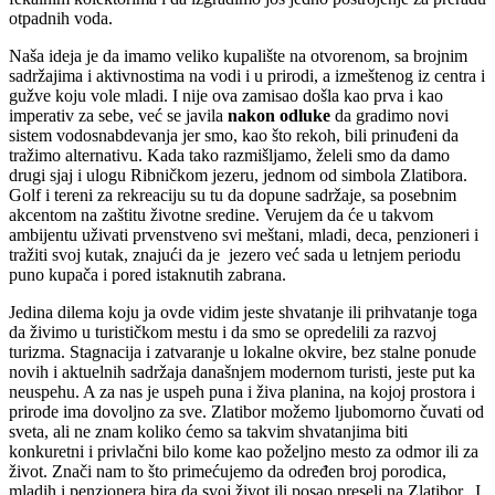
otpadnih voda.
Naša ideja je da imamo veliko kupalište na otvorenom, sa brojnim
sadržajima i aktivnostima na vodi i u prirodi, a izmeštenog iz centra i
gužve koju vole mladi. I nije ova zamisao došla kao prva i kao
imperativ za sebe, već se javila
nakon odluke
da gradimo novi
sistem vodosnabdevanja jer smo, kao što rekoh, bili prinuđeni da
tražimo alternativu. Kada tako razmišljamo, želeli smo da damo
drugi sjaj i ulogu Ribničkom jezeru, jednom od simbola Zlatibora.
Golf i tereni za rekreaciju su tu da dopune sadržaje, sa posebnim
akcentom na zaštitu životne sredine. Verujem da će u takvom
ambijentu uživati prvenstveno svi meštani, mladi, deca, penzioneri i
tražiti svoj kutak, znajući da je jezero već sada u letnjem periodu
puno kupača i pored istaknutih zabrana.
Jedina dilema koju ja ovde vidim jeste shvatanje ili prihvatanje toga
da živimo u turističkom mestu i da smo se opredelili za razvoj
turizma. Stagnacija i zatvaranje u lokalne okvire, bez stalne ponude
novih i aktuelnih sadržaja današnjem modernom turisti, jeste put ka
neuspehu. A za nas je uspeh puna i živa planina, na kojoj prostora i
prirode ima dovoljno za sve. Zlatibor možemo ljubomorno čuvati od
sveta, ali ne znam koliko ćemo sa takvim shvatanjima biti
konkuretni i privlačni bilo kome kao poželjno mesto za odmor ili za
život. Znači nam to što primećujemo da određen broj porodica,
mladih i penzionera bira da svoj život ili posao preseli na Zlatibor. I