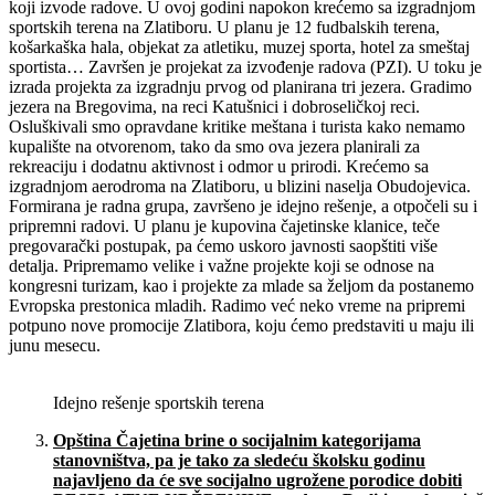
koji izvode radove. U ovoj godini napokon krećemo sa izgradnjom
sportskih terena na Zlatiboru. U planu je 12 fudbalskih terena,
košarkaška hala, objekat za atletiku, muzej sporta, hotel za smeštaj
sportista… Završen je projekat za izvođenje radova (PZI). U toku je
izrada projekta za izgradnju prvog od planirana tri jezera. Gradimo
jezera na Bregovima, na reci Katušnici i dobroseličkoj reci.
Osluškivali smo opravdane kritike meštana i turista kako nemamo
kupalište na otvorenom, tako da smo ova jezera planirali za
rekreaciju i dodatnu aktivnost i odmor u prirodi. Krećemo sa
izgradnjom aerodroma na Zlatiboru, u blizini naselja Obudojevica.
Formirana je radna grupa, završeno je idejno rešenje, a otpočeli su i
pripremni radovi. U planu je kupovina čajetinske klanice, teče
pregovarački postupak, pa ćemo uskoro javnosti saopštiti više
detalja. Pripremamo velike i važne projekte koji se odnose na
kongresni turizam, kao i projekte za mlade sa željom da postanemo
Evropska prestonica mladih. Radimo već neko vreme na pripremi
potpuno nove promocije Zlatibora, koju ćemo predstaviti u maju ili
junu mesecu.
Idejno rešenje sportskih terena
Op
š
tina
Č
ajetina brine o socijalnim kategorijama
stanovni
š
tva, pa je tako za slede
ć
u
š
kolsku godinu
najavljeno da
ć
e sve socijalno ugro
ž
ene porodice dobiti