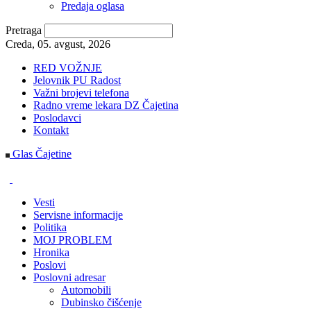
Predaja oglasa
Pretraga
Creda, 05. avgust, 2026
RED VOŽNJE
Jelovnik PU Radost
Važni brojevi telefona
Radno vreme lekara DZ Čajetina
Poslodavci
Kontakt
Glas Čajetine
Vesti
Servisne informacije
Politika
MOJ PROBLEM
Hronika
Poslovi
Poslovni adresar
Automobili
Dubinsko čišćenje