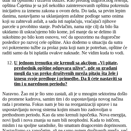
udar na opštinski i državni budžet. Kao predlog dugoročnog rešenja,
opština Čajetina je sa još nekoliko zainteresovanih opština pokrenula
inicijativu za izmenu zakona u ovom delu. Do tada, sa prvim lepim
danima, nastavljamo sa uklanjanjem asfaltne podloge samo onima
koji su zahtevali asfalt, a sada isti naplaćuju, vraćajući njihove
parcele u prvobitno stanje. Podvlačim, nama nije cilj da bilo šta
ukidamo ili uskraćujemo bilo kome, još manje da se delimo ili
sukobimo po bilo kom osnovu, već da upozorimo na dugoročne
posledice po razvoj cele opštine. Ako dođemo u situaciju da sutra
svi pokrenemo tužbe za prolaz puta koji nam je potreban, opštine će
raditi samo da bi isplatila ovakve naknade. Ne vidim kuda to vodi.
U jednom trenutku ste krenuli sa akcijom
„
Vi pitate,
predsednik op
š
tine odgovara u
ž
ivo
“
, gde su gra
đ
ani
mogli da vas preko dru
š
tvenih mre
ž
a pitaju
š
ta
ž
ele i
iznesu svoje predloge i primedbe. Da li
ć
ete nastaviti sa
tim i u narednom periodu?
Naravno. Žao mi je što smo zastali, ali je u mnogim sektorima došlo
do promene kadrova, samim tim i do uspostavljanja novog načina
rada i promena. Fokus nam je bio na reorganizaciji uprave i na
uspostavljanju novog sistema kojim nisam bio zadovoljan u
prethodnom periodu. Kao da smo krenuli ispočetka. Nova energija,
novi ljudi i nova znanja su nam bili neophodni. Kada to ističem,
mislim i na spoljne saradnike, što smatram dragocenim doprinosom.
Nastavljamo sa započetim, ali ne samo putem društvenih mreža, već