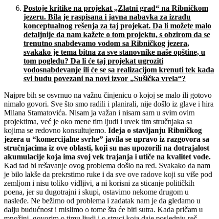
Postoje kritike na projekat
„
Zlatni grad
“
na Ribni
č
kom
jezeru. Bila je raspisana i javna nabavka za izradu
konceptualnog re
š
enja za taj projekat. Da li mo
ž
ete malo
detaljnije da nam ka
ž
ete o tom projektu, s obzirom da se
trenutno snabdevamo vodom sa Ribni
č
kog jezera,
svakako je tema bitna za sve stanovnike na
š
e op
š
tine, u
tom pogledu? Da li
ć
e taj projekat ugroziti
vodosnabdevanje ili
ć
e se sa realizacijom krenuti tek kada
svi budu povezani na novi izvor
„
Su
š
i
č
ka vrela
“
?
Najpre bih se osvrnuo na važnu činjenicu o kojoj se malo ili gotovo
nimalo govori. Sve što smo radili i planirali, nije došlo iz glave i hira
Milana Stamatovića. Nisam ja važan i nisam sam u svim ovim
projektima, već je oko mene tim ljudi i uvek tim stručnjaka sa
kojima se redovno konsultujemo.
Ideja o stavljanju Ribni
č
kog
jezera u
“
komercijalne svrhe
”
javila se upravo iz razgovora sa
stru
č
njacima iz ove oblasti, koji su nas upozorili na dotrajalost
akumulacije koja ima svoj vek trajanja i uti
č
e na kvalitet vode.
Kad tad bi rešavanje ovog problema došlo na red. Svakako da nam
je bilo lakše da prekrstimo ruke i da sve ove radove koji su više pod
zemljom i nisu toliko vidljivi, a ni korisni za sticanje političkih
poena, jer su dugotrajni i skupi, ostavimo nekome drugom u
nasleđe. Ne bežimo od problema i zadatak nam je da gledamo u
dalju budućnost i mislimo o tome šta će biti sutra. Kada pričam u
množini, govorim o timu ljudi i o struci koja daje poslednju reč.