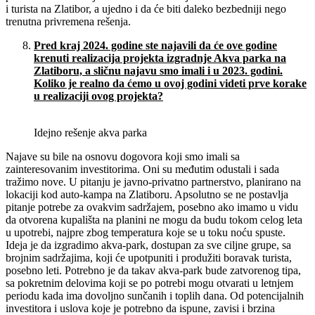
i turista na Zlatibor, a ujedno i da će biti daleko bezbedniji nego
trenutna privremena rešenja.
Pred kraj 2024. godine ste najavili da
ć
e ove godine
krenuti realizacija projekta izgradnje Akva parka na
Zlatiboru, a sli
č
nu najavu smo imali i u 2023. godini.
Koliko je realno da
ć
emo u ovoj godini videti prve korake
u realizaciji ovog projekta?
Idejno rešenje akva parka
Najave su bile na osnovu dogovora koji smo imali sa
zainteresovanim investitorima. Oni su međutim odustali i sada
tražimo nove. U pitanju je javno-privatno partnerstvo, planirano na
lokaciji kod auto-kampa na Zlatiboru. Apsolutno se ne postavlja
pitanje potrebe za ovakvim sadržajem, posebno ako imamo u vidu
da otvorena kupališta na planini ne mogu da budu tokom celog leta
u upotrebi, najpre zbog temperatura koje se u toku noću spuste.
Ideja je da izgradimo akva-park, dostupan za sve ciljne grupe, sa
brojnim sadržajima, koji će upotpuniti i produžiti boravak turista,
posebno leti. Potrebno je da takav akva-park bude zatvorenog tipa,
sa pokretnim delovima koji se po potrebi mogu otvarati u letnjem
periodu kada ima dovoljno sunčanih i toplih dana. Od potencijalnih
investitora i uslova koje je potrebno da ispune, zavisi i brzina