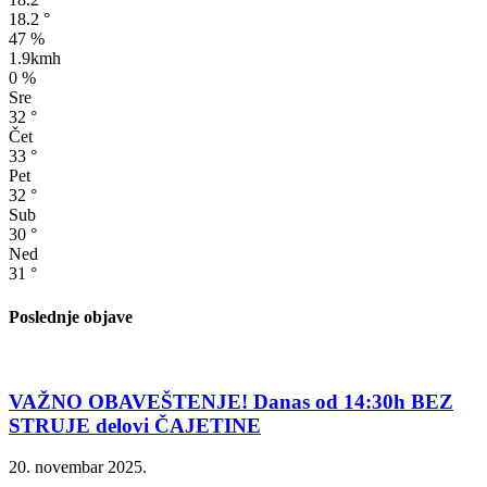
18.2
°
47 %
1.9kmh
0 %
Sre
32
°
Čet
33
°
Pet
32
°
Sub
30
°
Ned
31
°
Poslednje objave
VAŽNO OBAVEŠTENJE! Danas od 14:30h BEZ
STRUJE delovi ČAJETINE
20. novembar 2025.