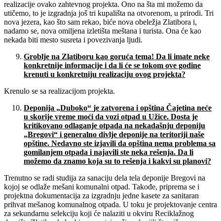
realizacije ovako zahtevnog projekta. Ono na šta mi možemo da
utičemo, to je izgradnja još tri kupališta na otvorenom, u prirodi. Tri
nova jezera, kao što sam rekao, biće nova obeležja Zlatibora i,
nadamo se, nova omiljena izletišta meštana i turista. Ona će kao
nekada biti mesto susreta i povezivanja ljudi.
Groblje na Zlatiboru kao goru
ć
a tema! Da li imate neke
konkretnije informacije i da li
ć
e se tokom ove godine
krenuti u konkretniju realizaciju ovog projekta?
Krenulo se sa realizacijom projekta.
Deponija
„
Duboko
“
je zatvorena i op
š
tina
Č
ajetina ne
ć
e
u skorije vreme mo
ć
i da vozi otpad u U
ž
ice. Dosta je
kritikovano odlaganje otpada na nekada
š
nju deponiju
„
Bregovi
“
i generalno divlje deponije na teritoriji na
š
e
op
š
tine. Nedavno ste izjavili da op
š
tina nema problema sa
gomilanjem otpada i najavili ste neka re
š
enja. Da li
mo
ž
emo da znamo koja su to re
š
enja i kakvi su planovi?
Trenutno se radi studija za sanaciju dela tela deponije Bregovi na
kojoj se odlaže mešani komunalni otpad. Takođe, priprema se i
projektna dokumentacija za izgradnju jedne kasete za sanitaran
prihvat mešanog komunalnog otpada. U toku je projektovanje centra
za sekundarnu selekciju koji će nalaziti u okviru Reciklažnog