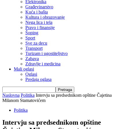
Elektronika
Građevinarstvo
Kuća i bašta
Kultura i obrazovanje
Nega lica i tela
Pravo i finansije
Šoping
Sport
Sve za decu
Transport
Turizam i ugostiteljstvo
Zabava
Zdravlje i medicina
Mali oglasi
Oglasi
Predaja oglasa
Naslovna
Politika
Intervju sa predsednikom opštine Čajetina
Milanom Stamatovićem
Politika
Intervju sa predsednikom opštine