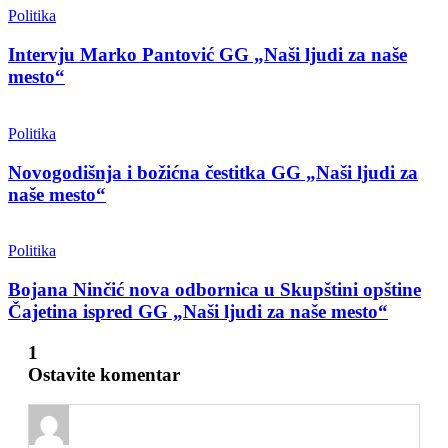
Politika
Intervju Marko Pantović GG „Naši ljudi za naše
mesto“
Politika
Novogodišnja i božićna čestitka GG „Naši ljudi za
naše mesto“
Politika
Bojana Ninčić nova odbornica u Skupštini opštine
Čajetina ispred GG „Naši ljudi za naše mesto“
1
Ostavite komentar