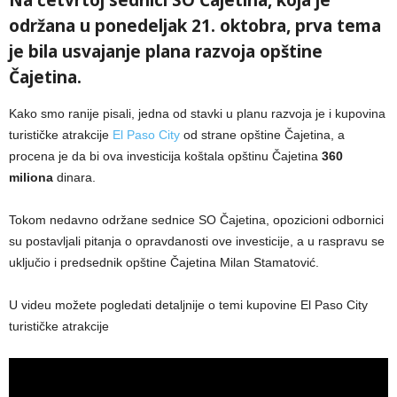
Na četvrtoj sednici SO Čajetina, koja je
održana u ponedeljak 21. oktobra, prva tema
je bila usvajanje plana razvoja opštine
Čajetina.
Kako smo ranije pisali, jedna od stavki u planu razvoja je i kupovina
turističke atrakcije
El Paso City
od strane opštine Čajetina, a
procena je da bi ova investicija koštala opštinu Čajetina
360
miliona
dinara.
Tokom nedavno održane sednice SO Čajetina, opozicioni odbornici
su postavljali pitanja o opravdanosti ove investicije, a u raspravu se
uključio i predsednik opštine Čajetina Milan Stamatović.
U videu možete pogledati detaljnije o temi kupovine El Paso City
turističke atrakcije