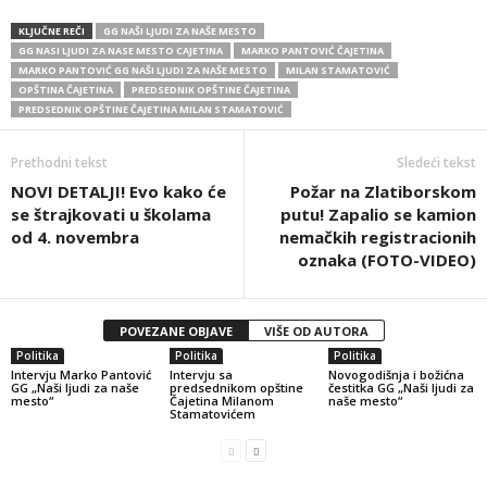
KLJUČNE REČI
GG NAŠI LJUDI ZA NAŠE MESTO
GG NASI LJUDI ZA NASE MESTO CAJETINA
MARKO PANTOVIĆ ČAJETINA
MARKO PANTOVIĆ GG NAŠI LJUDI ZA NAŠE MESTO
MILAN STAMATOVIĆ
OPŠTINA ČAJETINA
PREDSEDNIK OPŠTINE ČAJETINA
PREDSEDNIK OPŠTINE ČAJETINA MILAN STAMATOVIĆ
Prethodni tekst
Sledeći tekst
NOVI DETALJI! Evo kako će
Požar na Zlatiborskom
se štrajkovati u školama
putu! Zapalio se kamion
od 4. novembra
nemačkih registracionih
oznaka (FOTO-VIDEO)
POVEZANE OBJAVE
VIŠE OD AUTORA
Politika
Politika
Politika
Intervju Marko Pantović
Intervju sa
Novogodišnja i božićna
GG „Naši ljudi za naše
predsednikom opštine
čestitka GG „Naši ljudi za
mesto“
Čajetina Milanom
naše mesto“
Stamatovićem