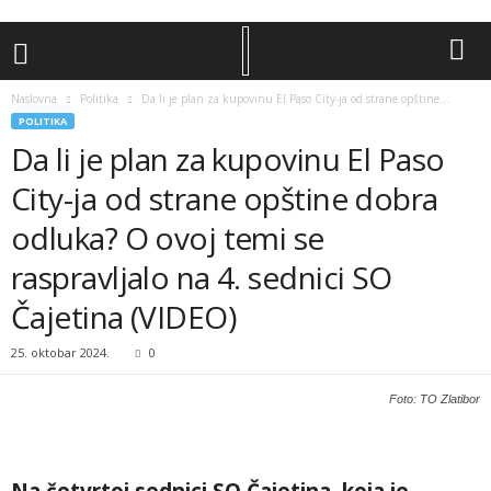
Naslovna
Politika
Da li je plan za kupovinu El Paso City-ja od strane opštine...
POLITIKA
Da li je plan za kupovinu El Paso
City-ja od strane opštine dobra
odluka? O ovoj temi se
raspravljalo na 4. sednici SO
Čajetina (VIDEO)
25. oktobar 2024.
0
Foto: TO Zlatibor