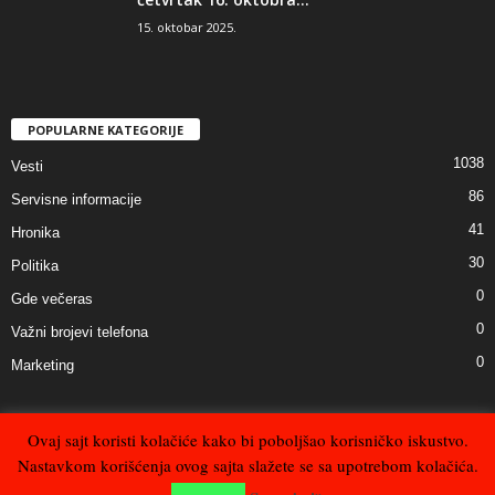
15. oktobar 2025.
POPULARNE KATEGORIJE
1038
Vesti
86
Servisne informacije
41
Hronika
30
Politika
0
Gde večeras
0
Važni brojevi telefona
0
Marketing
Ovaj sajt koristi kolačiće kako bi poboljšao korisničko iskustvo.
Nastavkom korišćenja ovog sajta slažete se sa upotrebom kolačića.
Kontakt
Uslovi korišćenja, privatnost i zaštita podataka
Impresum