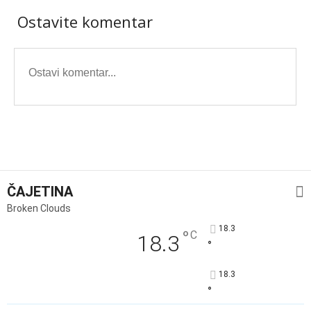
Ostavite komentar
ČAJETINA
Broken Clouds
18.3
°
C
18.3
°
18.3
°