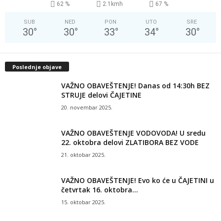
62 %
2.1kmh
67 %
SUB
NED
PON
UTO
SRE
30
°
30
°
33
°
34
°
30
°
Poslednje objave
VAŽNO OBAVEŠTENJE! Danas od 14:30h BEZ
STRUJE delovi ČAJETINE
20. novembar 2025.
VAŽNO OBAVEŠTENJE VODOVODA! U sredu
22. oktobra delovi ZLATIBORA BEZ VODE
21. oktobar 2025.
VAŽNO OBAVEŠTENJE! Evo ko će u ČAJETINI u
četvrtak 16. oktobra...
15. oktobar 2025.