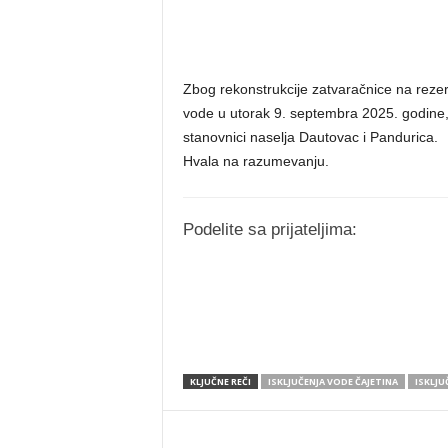
Zbog rekonstrukcije zatvaračnice na reze
vode u utorak 9. septembra 2025. godine,
stanovnici naselja Dautovac i Pandurica.
Hvala na razumevanju.
Podelite sa prijateljima:
KLJUČNE REČI
ISKLJUČENJA VODE ČAJETINA
ISKLJU