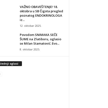
VAŽNO OBAVEŠTENJE! 18.
oktobra u SB Čigota pregled
poznatog ENDOKRINOLOGA
iz...
12. oktobar 2025.
Povodom SNIMAKA SEČE
ŠUME na Zlatiboru, oglasio
se Milan Stamatović. Evo...
8. oktobar 2025.
lednji oglasi