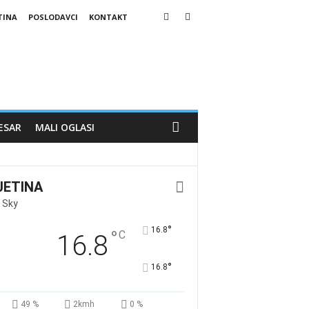
TINA
POSLODAVCI
KONTAKT
ESAR
MALI OGLASI
JETINA
 Sky
°
16.8
°
C
16.8
°
16.8
49 %
2kmh
0 %