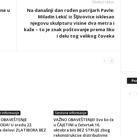
Sledeći tekst
ine u
Na današnji dan rođen patrijarh Pavle:
Miladin Lekić iz Šljivovice isklesao
njegovu skulpturu visine dva metra i
kaže – to je znak poštovanje prema liku
i delu tog velikog čoveka
Pos
e informacije
Servisne informacije
 OBAVEŠTENJE
VAŽNO OBAVEŠTENJE! Evo ko će
DA! U sredu 22.
u ČAJETINI u četvrtak 16.
a delovi ZLATIBORA BEZ
oktobra biti BEZ STRUJE zbog
rekonstrukcije distributivne