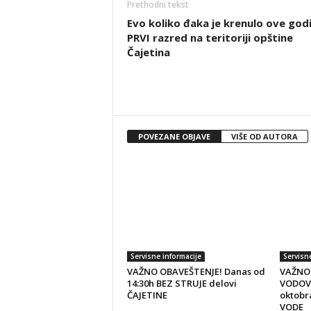
Prethodni tekst
Evo koliko đaka je krenulo ove god
PRVI razred na teritoriji opštine
Čajetina
POVEZANE OBJAVE
VIŠE OD AUTORA
Servisne informacije
Servisn
VAŽNO OBAVEŠTENJE! Danas od
VAŽNO
14:30h BEZ STRUJE delovi
VODOVO
ČAJETINE
oktobr
VODE