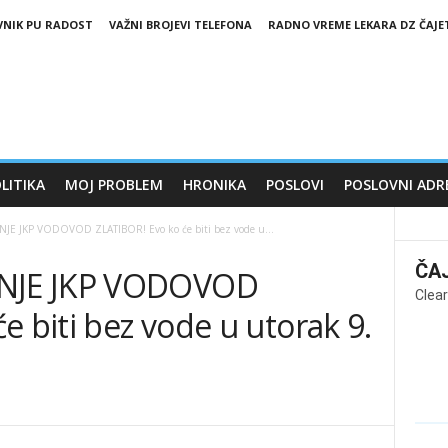
VNIK PU RADOST
VAŽNI BROJEVI TELEFONA
RADNO VREME LEKARA DZ ČAJE
LITIKA
MOJ PROBLEM
HRONIKA
POSLOVI
POSLOVNI ADR
E JKP VODOVOD ZLATIBOR! Evo ko će biti bez vode u...
ČA
NJE JKP VODOVOD
Clear
e biti bez vode u utorak 9.