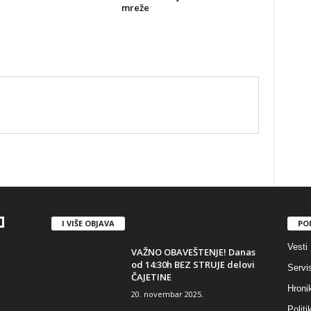
mreže
I VIŠE OBJAVA
PO
Vesti
VAŽNO OBAVEŠTENJE! Danas
od 14:30h BEZ STRUJE delovi
Servi
ČAJETINE
Hroni
20. novembar 2025.
Politi