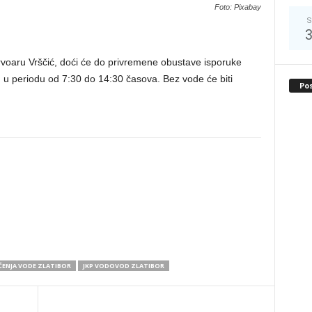
Foto: Pixabay
S
rvoaru Vrščić, doći će do privremene obustave isporuke
 u periodu od 7:30 do 14:30 časova. Bez vode će biti
Po
ČENJA VODE ZLATIBOR
JKP VODOVOD ZLATIBOR