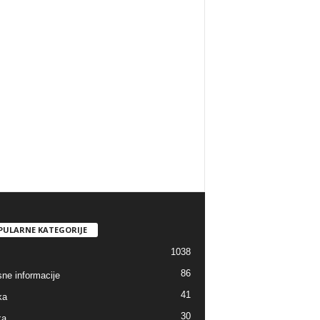
PULARNE KATEGORIJE
1038
86
sne informacije
41
ka
30
ka