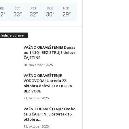
RE
ČET
PET
SUB
NED
32
°
33
°
32
°
30
°
29
°
slednje objave
VAŽNO OBAVEŠTENJE! Danas
od 14:30h BEZ STRUJE delovi
ČAJETINE
20. novembar 2025.
VAŽNO OBAVEŠTENJE
VODOVODA! U sredu 22.
oktobra delovi ZLATIBORA
BEZ VODE
21. oktobar 2025.
VAŽNO OBAVEŠTENJE! Evo ko
će u ČAJETINI u četvrtak 16.
oktobra...
15. oktobar 2025.