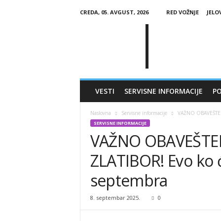
CREDA, 05. AVGUST, 2026
RED VOŽNJE
JELO
G
l
a
s
Č
a
j
VESTI
SERVISNE INFORMACIJE
PO
e
t
Naslovna
Servisne informacije
VAŽNO OBAVEŠTENJ
i
SERVISNE INFORMACIJE
n
VAŽNO OBAVEŠTE
e
ZLATIBOR! Evo ko ć
septembra
8. septembar 2025.
0