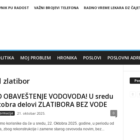
VNIK PU RADOST
VAŽNI BROJEVI TELEFONA
RADNO VREME LEKARA DZ ČAJE
LITIKA
MOJ PROBLEM
HRONIKA
POSLOVI
POSLOVNI ADR
 zlatibor
Pos
 OBAVEŠTENJE VODOVODA! U sredu
ktobra delovi ZLATIBORA BEZ VODE
0
formacije
21. oktobar 2025.
o korisnike da će u sredu, 22. Oktobra 2025. godine, u periodu od
a, zbog rekonstrukcije i zamene starog cevovoda novim, bez...