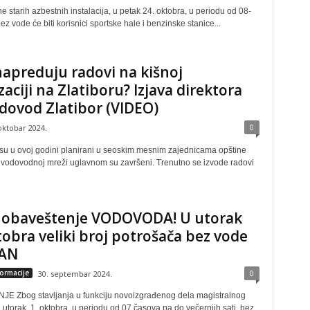
starih azbestnih instalacija, u petak 24. oktobra, u periodu od 08-
z vode će biti korisnici sportske hale i benzinske stanice...
apreduju radovi na kišnoj
zaciji na Zlatiboru? Izjava direktora
dovod Zlatibor (VIDEO)
0
oktobar 2024.
 su u ovoj godini planirani u seoskim mesnim zajednicama opštine
 vodovodnoj mreži uglavnom su završeni. Trenutno se izvode radovi
 obaveštenje VODOVODA! U utorak
tobra veliki broj potrošača bez vode
AN
0
formacije
30. septembar 2024.
 Zbog stavljanja u funkciju novoizgrađenog dela magistralnog
utorak, 1. oktobra, u periodu od 07 časova pa do večernjih sati, bez