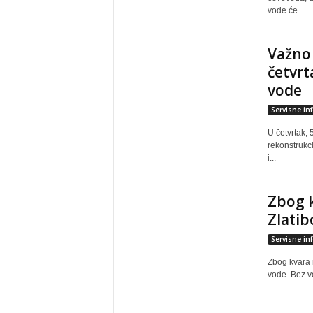
vode će...
Važno 
četvrt
vode
Servisne in
U četvrtak,
rekonstrukci
i...
Zbog k
Zlatib
Servisne in
Zbog kvara 
vode. Bez vo