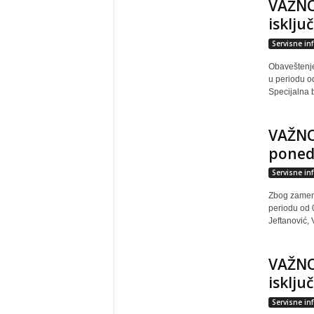
VAŽNO
isklju
Servisne in
Obaveštenje
u periodu od
Specijalna b
VAŽNO
ponede
Servisne in
Zbog zamene
periodu od 
Jeftanović, 
VAŽNO
isklju
Servisne in