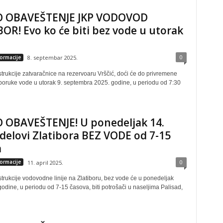
 OBAVEŠTENJE JKP VODOVOD
OR! Evo ko će biti bez vode u utorak
0
formacije
8. septembar 2025.
trukcije zatvaračnice na rezervoaru Vrščić, doći će do privremene
poruke vode u utorak 9. septembra 2025. godine, u periodu od 7:30
 OBAVEŠTENJE! U ponedeljak 14.
 delovi Zlatibora BEZ VODE od 7-15
a
0
formacije
11. april 2025.
trukcije vodovodne linije na Zlatiboru, bez vode će u ponedeljak
odine, u periodu od 7-15 časova, biti potrošači u naseljima Palisad,