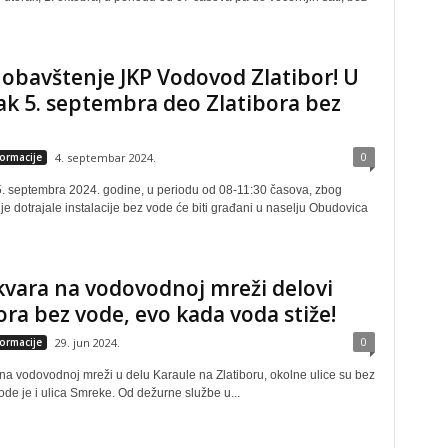
obavštenje JKP Vodovod Zlatibor! U
ak 5. septembra deo Zlatibora bez
0
formacije
4. septembar 2024.
 5. septembra 2024. godine, u periodu od 08-11:30 časova, zbog
je dotrajale instalacije bez vode će biti građani u naselju Obudovica
vara na vodovodnoj mreži delovi
ora bez vode, evo kada voda stiže!
0
formacije
29. jun 2024.
na vodovodnoj mreži u delu Karaule na Zlatiboru, okolne ulice su bez
de je i ulica Smreke. Od dežurne službe u...