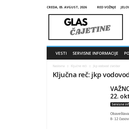
CREDA, 05. AVGUST, 2026
RED VOŽNJE
JELO
G
l
a
s
Č
a
j
VESTI
SERVISNE INFORMACIJE
PO
e
t
Naslovna
Ključne reči
Jkp vodovod zlatibor
i
Ključna reč: jkp vodovod
n
e
VAŽNO
22. o
Servisne in
Obaveštavam
8- 12 časov