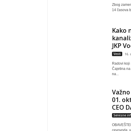
Zbog zamene 
14 časova be
Kako n
kanali
JKP Vo
Vesti
16. 
Radovi koji
Čajetina na
na...
Važno
01. ok
CEO D
Servisne in
OBAVEŠTENJE
cevovoda, u 