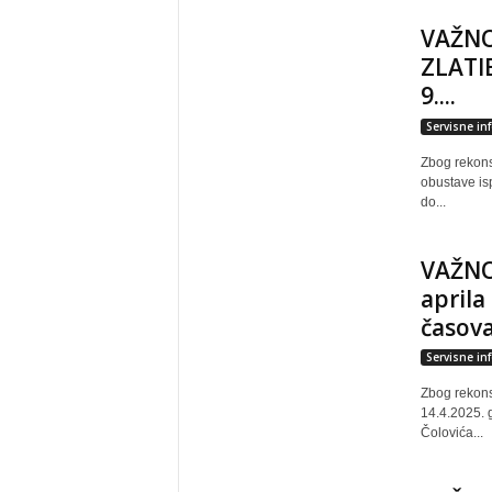
VAŽNO
ZLATIB
9....
Servisne in
Zbog rekons
obustave is
do...
VAŽNO
aprila
časov
Servisne in
Zbog rekons
14.4.2025. g
Čolovića...