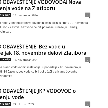
 OBAVEŠTENJE VODOVODA! Nova
čenja vode na Zlatiboru
0
formacije
19. novembar 2024.
 Zbog zamene starih vodovodnih instalacija, u sredu 20. novembra,
 08-12 časova, bez vode će biti potrošači u naselju Kamalj,
olnica...
 OBAVEŠTENJE! Bez vode u
ljak 18. novembra delovi Zlatibora
0
formacije
15. novembar 2024.
 starih vodovodnih instalacija, u ponedeljak 18. novembra, u
08-14 časova, bez vode će biti potrošači u ulicama Jovanke
Viogorska,...
 OBAVEŠTENJE JKP VODOVOD o
čenju vode
0
formacije
24. oktobar 2024.