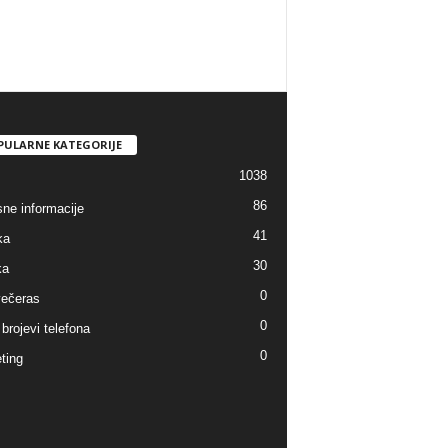
PULARNE KATEGORIJE
1038
86
sne informacije
41
ka
30
ka
0
ečeras
0
brojevi telefona
0
ting