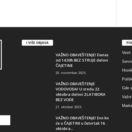
I VIŠE OBJAVA
PO
Vesti
VAŽNO OBAVEŠTENJE! Danas
od 14:30h BEZ STRUJE delovi
Servi
ČAJETINE
Hroni
20. novembar 2025.
Politi
VAŽNO OBAVEŠTENJE
Gde v
VODOVODA! U sredu 22.
oktobra delovi ZLATIBORA
Važni 
BEZ VODE
Marke
21. oktobar 2025.
VAŽNO OBAVEŠTENJE! Evo ko
će u ČAJETINI u četvrtak 16.
oktobra...