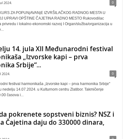
0
jul 2024.
KURS ZA POPUNjAVANjE IZVRŠILAČKOG RADNOG MESTA U
J UPRAVI OPŠTINE ČAJETINA RADNO MESTO Rukovodilac
a privredu i lokalno-ekonomski razvoj I Organ/služba/organizacija u
...
lju 14. jula XII Međunarodni festival
ikaša „Izvorske kapi – prva
ika Srbije“...
0
ul 2024.
odni festival harmonikaša „Izvorske kapi – prva harmonika Srbije"
u nedelju 14.07.2024. u Kulturnom centru Zlatibor. Takmičenje
.00 časova i...
 da pokrenete sopstveni biznis? NSZ i
a Čajetina daju do 330000 dinara,
0