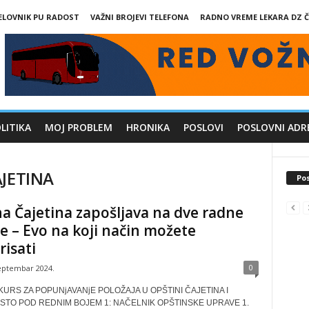
ELOVNIK PU RADOST
VAŽNI BROJEVI TELEFONA
RADNO VREME LEKARA DZ Č
LITIKA
MOJ PROBLEM
HRONIKA
POSLOVI
POSLOVNI ADR
AJETINA
Pos
a Čajetina zapošljava na dve radne
je – Evo na koji način možete
isati
0
eptembar 2024.
KURS ZA POPUNjAVANjE POLOŽAJA U OPŠTINI ČAJETINA I
TO POD REDNIM BOJEM 1: NAČELNIK OPŠTINSKE UPRAVE 1.