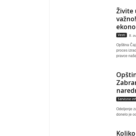
Živite
važno!
ekono
Vesti
8. a
Opština Čaje
proces izra
pravce naše
Opštin
Zabran
nared
Servisne in
Odeljenje z
donelo je od
Koliko