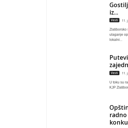
Gostil
iz...
Vesti
11. 
Zlatiborsko 
ulaganje op
lokalni...
Putevi
zajedni
Vesti
11. 
U toku su ra
KJP Zlatibor
Opštin
radno 
konku