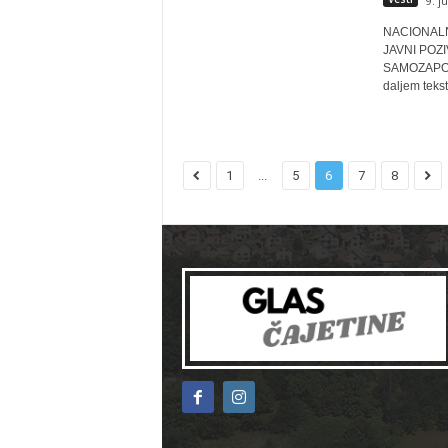
9. j
NACIONALNA
JAVNI POZ
SAMOZAPOŠL
daljem tekstu
1
...
5
6
7
8