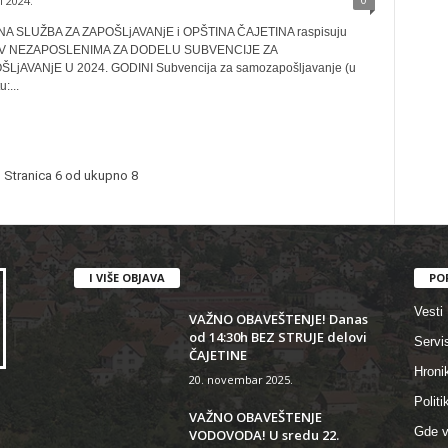
ul 2024.
 SLUŽBA ZA ZAPOŠLjAVANjE i OPŠTINA ČAJETINA raspisuju
IV NEZAPOSLENIMA ZA DODELU SUBVENCIJE ZA
jAVANjE U 2024. GODINI Subvencija za samozapošljavanje (u
:...
Stranica 6 od ukupno 8
I VIŠE OBJAVA
PO
Vesti
VAŽNO OBAVEŠTENJE! Danas
od 14:30h BEZ STRUJE delovi
Servi
ČAJETINE
Hroni
20. novembar 2025.
Politi
VAŽNO OBAVEŠTENJE
Gde v
VODOVODA! U sredu 22.