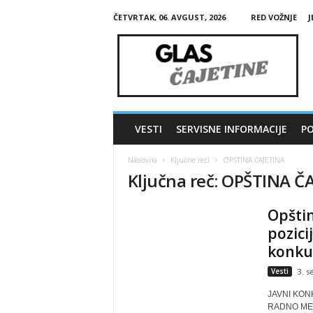
ČETVRTAK, 06. AVGUST, 2026
RED VOŽNJE
J
G
l
a
s
Č
a
j
VESTI
SERVISNE INFORMACIJE
PO
e
t
Naslovna
Ključne reči
OPŠTINA ČAJETINA
i
Ključna reč: OPŠTINA Č
n
e
Opštin
pozici
konkur
Vesti
3. s
JAVNI KON
RADNO MES