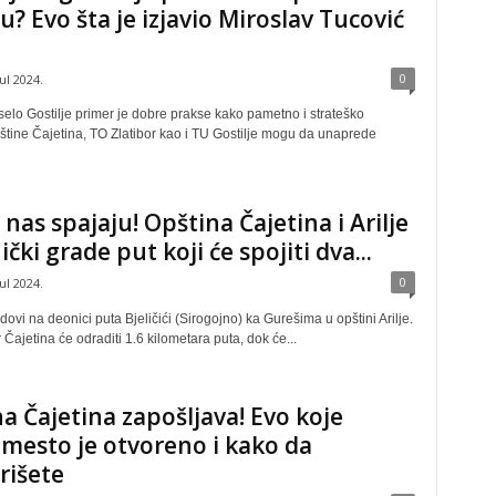
ju? Evo šta je izjavio Miroslav Tucović
0
jul 2024.
selo Gostilje primer je dobre prakse kako pametno i strateško
štine Čajetina, TO Zlatibor kao i TU Gostilje mogu da unaprede
 nas spajaju! Opština Čajetina i Arilje
čki grade put koji će spojiti dva...
0
jul 2024.
dovi na deonici puta Bjeličići (Sirogojno) ka Gurešima u opštini Arilje.
 Čajetina će odraditi 1.6 kilometara puta, dok će...
a Čajetina zapošljava! Evo koje
mesto je otvoreno i kako da
rišete