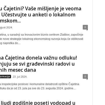
 u Čajetini? Vaše mišljenje je veoma
 Učestvujte u anketi o lokalnom
mskom...
0
vgust 2024.
tina, u saradnji sa Inovacionim biznis centrom Zlatibor, započinje
de nove strategije lokalnog ekonomskog razvoja koja će oblikovati
g napretka do...
a Čajetina donela važnu odluku!
juju se svi građevinski radovi u
nih mesec dana
0
formacije
23. jul 2024.
a inspekcijske poslove i komunalne delatnosti opštine Čajetina
luku da je od 23. jula pa sve do 23. avgusta 2024. godine...
 ljudi godišnje poseti vodopad u