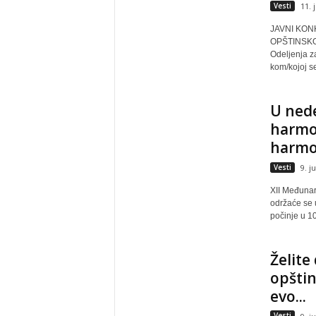
Vesti
11. 
JAVNI KON
OPŠTINSKO
Odeljenja z
kom/kojoj se
U nede
harmon
harmon
Vesti
9. j
XII Međunar
održaće se 
počinje u 10
Želite
opštin
evo...
Vesti