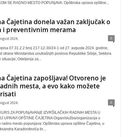
M SE RADNO MESTO POPUNjAVA: Opštinska uprava opštine...
a Čajetina donela važan zaključak o
m i preventivnim merama
0
avgust 2024.
isa 07.31.2.2 broj 217-12-30/24-1 od 27. avgusta 2024. godine,
 strane Ministarstva unutrašnjih poslova Republike Srbije, Sektora
situacije, Odeljenja za...
a Čajetina zapošljava! Otvoreno je
radnih mesta, a evo kako možete
isati
0
avgust 2024.
KURS ZA POPUNjAVANjE IZVRŠILAČKIH RADNIH MESTA U
 UPRAVI OPŠTINE ČAJETINA Organ/služba/organizacija u
e radno mesto popunjava: Opštinska uprava opštine Čajetina, u
eksandra Karađorđevića br....