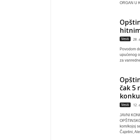
ORGAN U KO
Opštin
hitni
Vesti
28. 
Povodom dop
upućenog od
za vanredne 
Opštin
čak 5 
konkur
Vesti
12. 
JAVNI KON
OPŠTINSKOJ
kom/kojoj s
Čajetini, Al