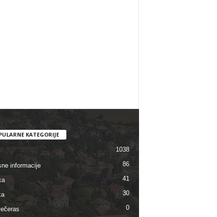
PULARNE KATEGORIJE
1038
86
sne informacije
41
ka
30
ka
0
ečeras