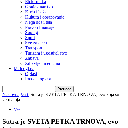
Elektronika
Građevinarstvo
Kuća i bašta
Kultura i obrazovanje
Nega lica i tela
Pravo i finansije
Šoping
Sport
Sve za decu
Transport
Turizam i ugostiteljstvo
Zabava
Zdravlje i medicina
Mali oglasi
Oglasi
Predaja oglasa
Naslovna
Vesti
Sutra je SVETA PETKA TRNOVA, evo koja su
verovanja
Vesti
Sutra je SVETA PETKA TRNOVA, evo