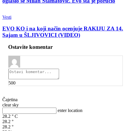
oglasio se Milan Stamatović. Evo šta je poručio
Vesti
EVO KO i na koji način ocenjuje RAKIJU ZA 14.
Sajam u ŠLJIVOVICI (VIDEO)
Ostavite komentar
500
Čajetina
clear sky
enter location
28.2
°
C
28.2
°
28.2
°