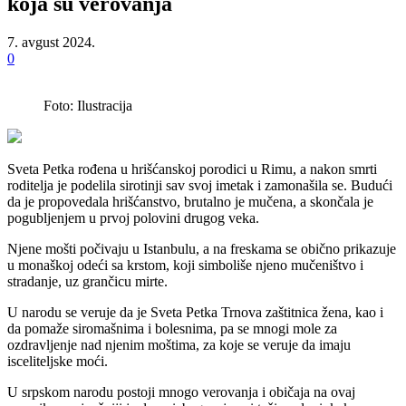
koja su verovanja
7. avgust 2024.
0
Foto: Ilustracija
Sveta Petka rođena u hrišćanskoj porodici u Rimu, a nakon smrti
roditelja je podelila sirotinji sav svoj imetak i zamonašila se. Budući
da je propovedala hrišćanstvo, brutalno je mučena, a skončala je
pogubljenjem u prvoj polovini drugog veka.
Njene mošti počivaju u Istanbulu, a na freskama se obično prikazuje
u monaškoj odeći sa krstom, koji simboliše njeno mučeništvo i
stradanje, uz grančicu mirte.
U narodu se veruje da je Sveta Petka Trnova zaštitnica žena, kao i
da pomaže siromašnima i bolesnima, pa se mnogi mole za
ozdravljenje nad njenim moštima, za koje se veruje da imaju
isceliteljske moći.
U srpskom narodu postoji mnogo verovanja i običaja na ovaj