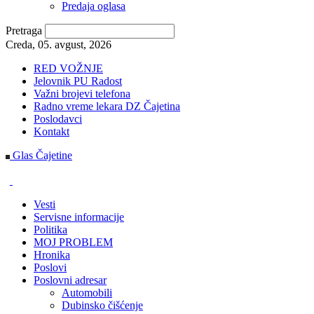
Predaja oglasa
Pretraga
Creda, 05. avgust, 2026
RED VOŽNJE
Jelovnik PU Radost
Važni brojevi telefona
Radno vreme lekara DZ Čajetina
Poslodavci
Kontakt
Glas Čajetine
Vesti
Servisne informacije
Politika
MOJ PROBLEM
Hronika
Poslovi
Poslovni adresar
Automobili
Dubinsko čišćenje