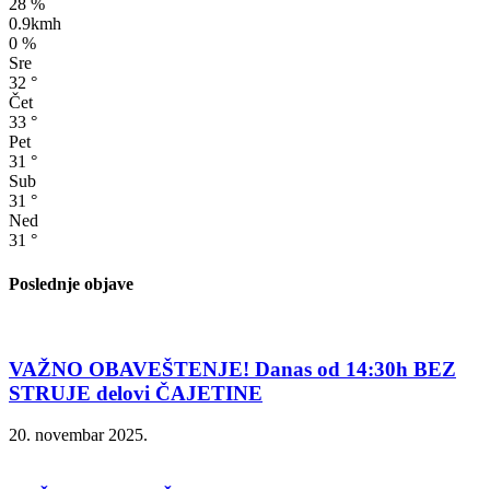
28 %
0.9kmh
0 %
Sre
32
°
Čet
33
°
Pet
31
°
Sub
31
°
Ned
31
°
Poslednje objave
VAŽNO OBAVEŠTENJE! Danas od 14:30h BEZ
STRUJE delovi ČAJETINE
20. novembar 2025.