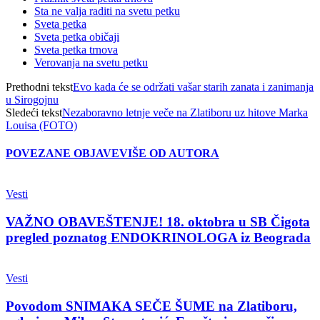
Sta ne valja raditi na svetu petku
Sveta petka
Sveta petka običaji
Sveta petka trnova
Verovanja na svetu petku
Prethodni tekst
Evo kada će se održati vašar starih zanata i zanimanja
u Sirogojnu
Sledeći tekst
Nezaboravno letnje veče na Zlatiboru uz hitove Marka
Louisa (FOTO)
POVEZANE OBJAVE
VIŠE OD AUTORA
Vesti
VAŽNO OBAVEŠTENJE! 18. oktobra u SB Čigota
pregled poznatog ENDOKRINOLOGA iz Beograda
Vesti
Povodom SNIMAKA SEČE ŠUME na Zlatiboru,