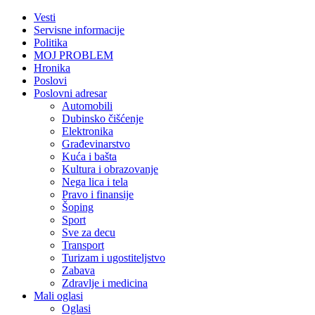
Vesti
Servisne informacije
Politika
MOJ PROBLEM
Hronika
Poslovi
Poslovni adresar
Automobili
Dubinsko čišćenje
Elektronika
Građevinarstvo
Kuća i bašta
Kultura i obrazovanje
Nega lica i tela
Pravo i finansije
Šoping
Sport
Sve za decu
Transport
Turizam i ugostiteljstvo
Zabava
Zdravlje i medicina
Mali oglasi
Oglasi