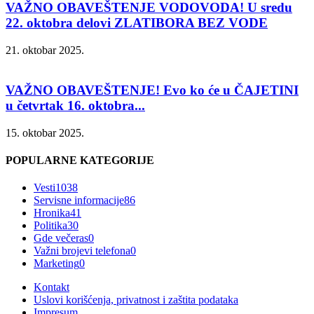
VAŽNO OBAVEŠTENJE VODOVODA! U sredu
22. oktobra delovi ZLATIBORA BEZ VODE
21. oktobar 2025.
VAŽNO OBAVEŠTENJE! Evo ko će u ČAJETINI
u četvrtak 16. oktobra...
15. oktobar 2025.
POPULARNE KATEGORIJE
Vesti
1038
Servisne informacije
86
Hronika
41
Politika
30
Gde večeras
0
Važni brojevi telefona
0
Marketing
0
Kontakt
Uslovi korišćenja, privatnost i zaštita podataka
Impresum