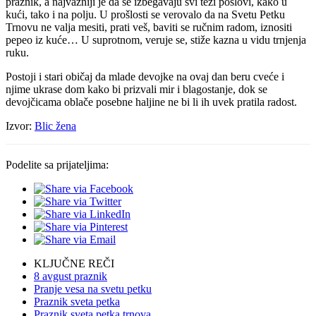
praznik, a najvažniji je da se izbegavaju svi teži poslovi, kako u
kući, tako i na polju. U prošlosti se verovalo da na Svetu Petku
Trnovu ne valja mesiti, prati veš, baviti se ručnim radom, iznositi
pepeo iz kuće… U suprotnom, veruje se, stiže kazna u vidu trnjenja
ruku.
Postoji i stari običaj da mlade devojke na ovaj dan beru cveće i
njime ukrase dom kako bi prizvali mir i blagostanje, dok se
devojčicama oblače posebne haljine ne bi li ih uvek pratila radost.
Izvor:
Blic žena
Podelite sa prijateljima:
KLJUČNE REČI
8 avgust praznik
Pranje vesa na svetu petku
Praznik sveta petka
Praznik sveta petka trnova