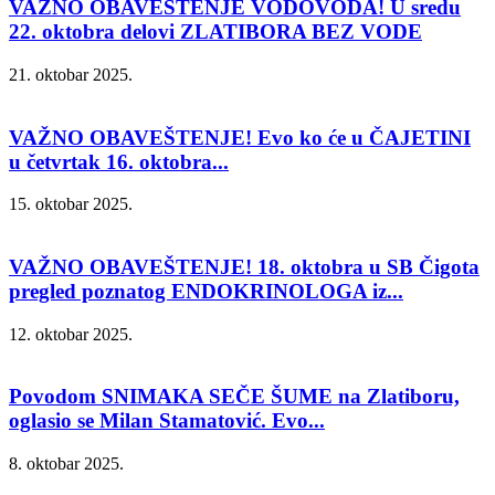
VAŽNO OBAVEŠTENJE VODOVODA! U sredu
22. oktobra delovi ZLATIBORA BEZ VODE
21. oktobar 2025.
VAŽNO OBAVEŠTENJE! Evo ko će u ČAJETINI
u četvrtak 16. oktobra...
15. oktobar 2025.
VAŽNO OBAVEŠTENJE! 18. oktobra u SB Čigota
pregled poznatog ENDOKRINOLOGA iz...
12. oktobar 2025.
Povodom SNIMAKA SEČE ŠUME na Zlatiboru,
oglasio se Milan Stamatović. Evo...
8. oktobar 2025.