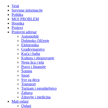
Vesti
Servisne informacije
Politika
MOJ PROBLEM
Hronika
Poslovi
Poslovni adresar
Automobili
Dubinsko čišćenje
Elektronika
Građevinarstvo
Kuća i bašta
Kultura i obrazovanje
Nega lica i tela
Pravo i finansije
Šoping
Sport
Sve za decu
Transport
Turizam i ugostiteljstvo
Zabava
Zdravlje i medicina
Mali oglasi
Oglasi