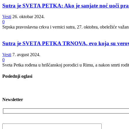
Sutra je SVETA PETKA: Ako je sanjate noć uoči praz
Vesti
26. oktobar 2024.
0
Srpska pravoslavna crkva i vernici sutra, 27. oktobra, obeležiće važan
Sutra je SVETA PETKA TRNOVA, evo koja su vero
Vesti
7. avgust 2024.
0
Sveta Petka rođena u hrišćanskoj porodici u Rimu, a nakon smrti roditel
Poslednji oglasi
Newsletter
Vaša email adresa