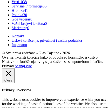
Vesti
1038
Servisne informacije
86
Hronika
41
Politika
30
Gde večeras
0
Važni brojevi telefona
0
Marketing
0
Kontakt
Uslovi korišćenja, privatnost i zaštita podataka
Impresum
© Sva prava zadržana - Glas Čajetine - 2026.
Ovaj sajt koristi kolačiće kako bi poboljšao korisničko iskustvo.
Nastavkom korišćenja ovog sajta slažete se sa upotrebom kolačića.
Prihvati
Saznaj više
Close
Privacy Overview
This website uses cookies to improve your experience while you naviga
for the working of basic functionalities of the website. We also use t