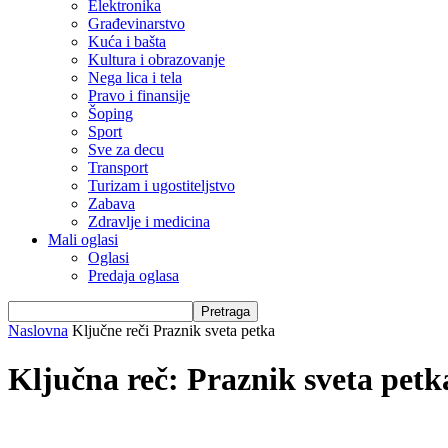
Elektronika
Građevinarstvo
Kuća i bašta
Kultura i obrazovanje
Nega lica i tela
Pravo i finansije
Šoping
Sport
Sve za decu
Transport
Turizam i ugostiteljstvo
Zabava
Zdravlje i medicina
Mali oglasi
Oglasi
Predaja oglasa
Naslovna
Ključne reči
Praznik sveta petka
Ključna reč: Praznik sveta petk