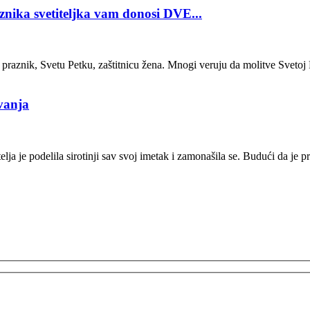
nika svetiteljka vam donosi DVE...
 praznik, Svetu Petku, zaštitnicu žena. Mnogi veruju da molitve Svetoj P
vanja
ja je podelila sirotinji sav svoj imetak i zamonašila se. Budući da je p