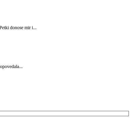
etki donose mir i...
ropovedala...