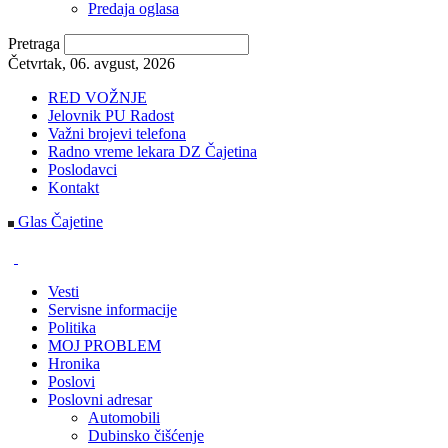
Predaja oglasa
Pretraga
Četvrtak, 06. avgust, 2026
RED VOŽNJE
Jelovnik PU Radost
Važni brojevi telefona
Radno vreme lekara DZ Čajetina
Poslodavci
Kontakt
Glas Čajetine
Vesti
Servisne informacije
Politika
MOJ PROBLEM
Hronika
Poslovi
Poslovni adresar
Automobili
Dubinsko čišćenje