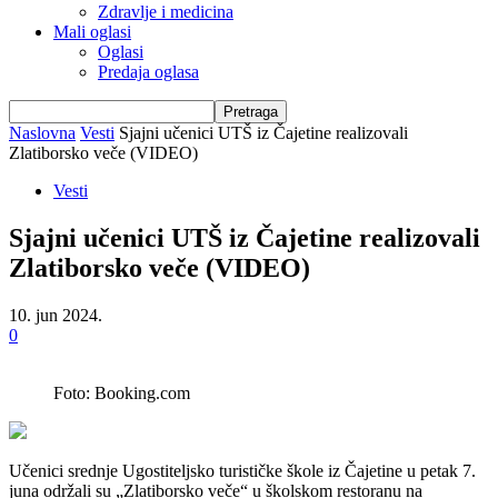
Zdravlje i medicina
Mali oglasi
Oglasi
Predaja oglasa
Naslovna
Vesti
Sjajni učenici UTŠ iz Čajetine realizovali
Zlatiborsko veče (VIDEO)
Vesti
Sjajni učenici UTŠ iz Čajetine realizovali
Zlatiborsko veče (VIDEO)
10. jun 2024.
0
Foto: Booking.com
Učenici srednje Ugostiteljsko turističke škole iz Čajetine u petak 7.
juna održali su „Zlatiborsko veče“ u školskom restoranu na