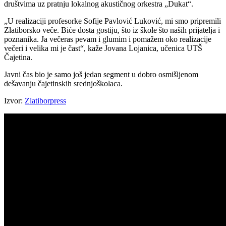
društvima uz pratnju lokalnog akustičnog orkestra „Dukat“.
„U realizaciji profesorke Sofije Pavlović Luković, mi smo pripremili
Zlatiborsko veče. Biće dosta gostiju, što iz škole što naših prijatelja i
poznanika. Ja večeras pevam i glumim i pomažem oko realizacije
večeri i velika mi je čast“, kaže Jovana Lojanica, učenica UTŠ
Čajetina.
Javni čas bio je samo još jedan segment u dobro osmišljenom
dešavanju čajetinskih srednjoškolaca.
Izvor:
Zlatiborpress