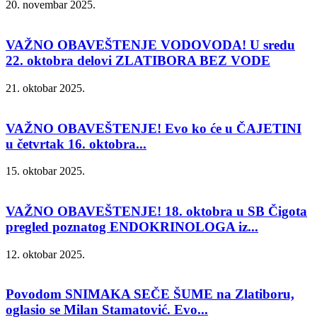
20. novembar 2025.
VAŽNO OBAVEŠTENJE VODOVODA! U sredu
22. oktobra delovi ZLATIBORA BEZ VODE
21. oktobar 2025.
VAŽNO OBAVEŠTENJE! Evo ko će u ČAJETINI
u četvrtak 16. oktobra...
15. oktobar 2025.
VAŽNO OBAVEŠTENJE! 18. oktobra u SB Čigota
pregled poznatog ENDOKRINOLOGA iz...
12. oktobar 2025.
Povodom SNIMAKA SEČE ŠUME na Zlatiboru,
oglasio se Milan Stamatović. Evo...