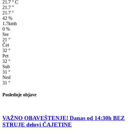
21.7
°
C
21.7
°
21.7
°
42 %
1.7kmh
0 %
Sre
21
°
Čet
32
°
Pet
32
°
Sub
31
°
Ned
31
°
Poslednje objave
VAŽNO OBAVEŠTENJE! Danas od 14:30h BEZ
STRUJE delovi ČAJETINE