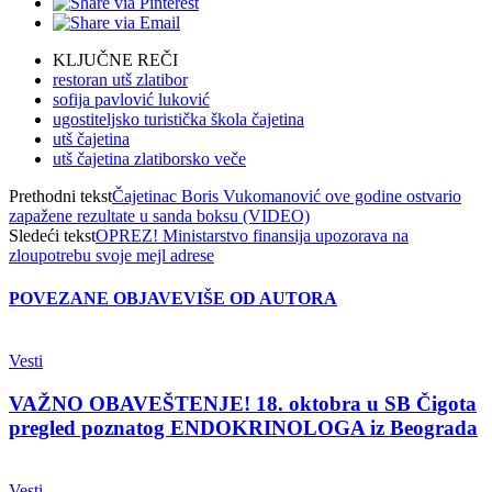
KLJUČNE REČI
restoran utš zlatibor
sofija pavlović luković
ugostiteljsko turistička škola čajetina
utš čajetina
utš čajetina zlatiborsko veče
Prethodni tekst
Čajetinac Boris Vukomanović ove godine ostvario
zapažene rezultate u sanda boksu (VIDEO)
Sledeći tekst
OPREZ! Ministarstvo finansija upozorava na
zloupotrebu svoje mejl adrese
POVEZANE OBJAVE
VIŠE OD AUTORA
Vesti
VAŽNO OBAVEŠTENJE! 18. oktobra u SB Čigota
pregled poznatog ENDOKRINOLOGA iz Beograda
Vesti