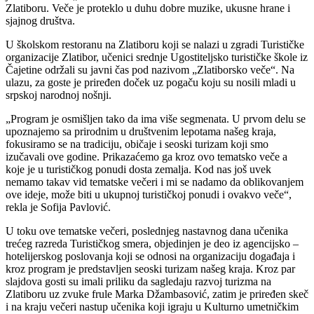
Zlatiboru. Veče je proteklo u duhu dobre muzike, ukusne hrane i
sjajnog društva.
U školskom restoranu na Zlatiboru koji se nalazi u zgradi Turističke
organizacije Zlatibor, učenici srednje Ugostiteljsko turističke škole iz
Čajetine održali su javni čas pod nazivom „Zlatiborsko veče“. Na
ulazu, za goste je priređen doček uz pogaču koju su nosili mladi u
srpskoj narodnoj nošnji.
„Program je osmišljen tako da ima više segmenata. U prvom delu se
upoznajemo sa prirodnim u društvenim lepotama našeg kraja,
fokusiramo se na tradiciju, običaje i seoski turizam koji smo
izučavali ove godine. Prikazaćemo ga kroz ovo tematsko veče a
koje je u turističkog ponudi dosta zemalja. Kod nas još uvek
nemamo takav vid tematske večeri i mi se nadamo da oblikovanjem
ove ideje, može biti u ukupnoj turističkoj ponudi i ovakvo veče“,
rekla je Sofija Pavlović.
U toku ove tematske večeri, poslednjeg nastavnog dana učenika
trećeg razreda Turističkog smera, objedinjen je deo iz agencijsko –
hotelijerskog poslovanja koji se odnosi na organizaciju događaja i
kroz program je predstavljen seoski turizam našeg kraja. Kroz par
slajdova gosti su imali priliku da sagledaju razvoj turizma na
Zlatiboru uz zvuke frule Marka Džambasović, zatim je priređen skeč
i na kraju večeri nastup učenika koji igraju u Kulturno umetničkim