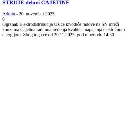
STRUJE delovi ČAJETINE
Admin
-
20. novembar 2025.
0
Ogranak Elektrodistribucija Užice izvodiće radove na SN mreži
konzuma Čajetina radi unapređenja kvaliteta napajanja električnom
energijom. Zbog toga će od 20.11.2025. god u periodu 14:30...