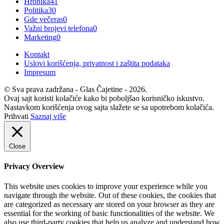
Hronika
41
Politika
30
Gde večeras
0
Važni brojevi telefona
0
Marketing
0
Kontakt
Uslovi korišćenja, privatnost i zaštita podataka
Impresum
© Sva prava zadržana - Glas Čajetine - 2026.
Ovaj sajt koristi kolačiće kako bi poboljšao korisničko iskustvo.
Nastavkom korišćenja ovog sajta slažete se sa upotrebom kolačića.
Prihvati
Saznaj više
Close
Privacy Overview
This website uses cookies to improve your experience while you
navigate through the website. Out of these cookies, the cookies that
are categorized as necessary are stored on your browser as they are
essential for the working of basic functionalities of the website. We
also use third-party cookies that help us analyze and understand how