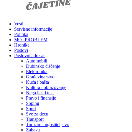
Vesti
Servisne informacije
Politika
MOJ PROBLEM
Hronika
Poslovi
Poslovni adresar
Automobili
Dubinsko čišćenje
Elektronika
Građevinarstvo
Kuća i bašta
Kultura i obrazovanje
Nega lica i tela
Pravo i finansije
Šoping
Sport
Sve za decu
Transport
Turizam i ugostiteljstvo
Zabava