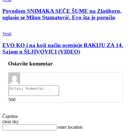
Povodom SNIMAKA SEČE ŠUME na Zlatiboru,
oglasio se Milan Stamatović. Evo šta je poručio
Vesti
EVO KO i na koji način ocenjuje RAKIJU ZA 14.
Sajam u ŠLJIVOVICI (VIDEO)
Ostavite komentar
500
Čajetina
clear sky
enter location