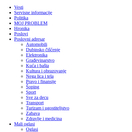
Vesti
Servisne informacije
Politika
MOJ PROBLEM
Hronika
Poslovi
Poslovni adresar
Automobili
Dubinsko čišćenje
Elektronika
Građevinarstvo
Kuća i bašta
Kultura i obrazovanje
Nega lica i tela
Pravo i finansije
Šoping
Sport
Sve za decu
Transport
Turizam i ugostiteljstvo
Zabava
Zdravlje i medicina
Mali oglasi
Oglasi