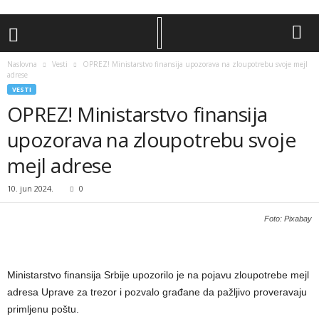
Naslovna
Vesti
OPREZ! Ministarstvo finansija upozorava na zloupotrebu svoje mejl
adrese
VESTI
OPREZ! Ministarstvo finansija
upozorava na zloupotrebu svoje
mejl adrese
10. jun 2024.
0
Foto: Pixabay
Ministarstvo finansija Srbije upozorilo je na pojavu zloupotrebe mejl
adresa Uprave za trezor i pozvalo građane da pažljivo proveravaju
primljenu poštu.