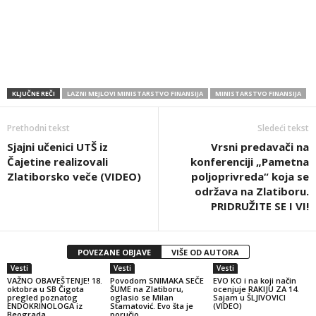
KLJUČNE REČI
LAZNI MEJLOVI MINISTARSTVO FINANSIJA
MINISTARSTVO FINANSIJA
Prethodni tekst
Sledeći tekst
Sjajni učenici UTŠ iz
Vrsni predavači na
Čajetine realizovali
konferenciji „Pametna
Zlatiborsko veče (VIDEO)
poljoprivreda“ koja se
održava na Zlatiboru.
PRIDRUŽITE SE I VI!
POVEZANE OBJAVE
VIŠE OD AUTORA
Vesti
Vesti
Vesti
VAŽNO OBAVEŠTENJE! 18.
Povodom SNIMAKA SEČE
EVO KO i na koji način
oktobra u SB Čigota
ŠUME na Zlatiboru,
ocenjuje RAKIJU ZA 14.
pregled poznatog
oglasio se Milan
Sajam u ŠLJIVOVICI
ENDOKRINOLOGA iz
Stamatović. Evo šta je
(VIDEO)
Beograda
poručio