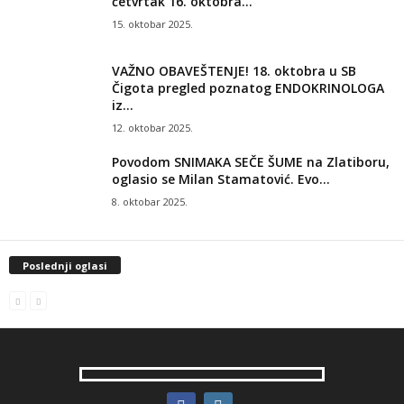
četvrtak 16. oktobra...
15. oktobar 2025.
VAŽNO OBAVEŠTENJE! 18. oktobra u SB
Čigota pregled poznatog ENDOKRINOLOGA
iz...
12. oktobar 2025.
Povodom SNIMAKA SEČE ŠUME na Zlatiboru,
oglasio se Milan Stamatović. Evo...
8. oktobar 2025.
Poslednji oglasi