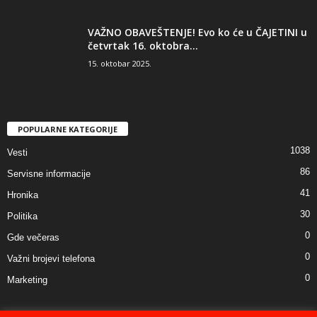
VAŽNO OBAVEŠTENJE! Evo ko će u ČAJETINI u
četvrtak 16. oktobra...
15. oktobar 2025.
POPULARNE KATEGORIJE
1038
Vesti
86
Servisne informacije
41
Hronika
30
Politika
0
Gde večeras
0
Važni brojevi telefona
0
Marketing