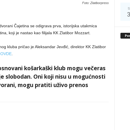
Foto: Zlatiborpress
S
vorani Čajetina se odigrava prva, istorijska utakmica
a, koji je nastao kao filijala KK Zlatibor Mozzart.
Po
g kluba pričao je Aleksandar Jevđić, direktor KK Zlatibor
m
OVDE
.
oosnovani košarkaški klub mogu večeras
 je slobodan. Oni koji nisu u mogućnosti
vorani, mogu pratiti uživo prenos