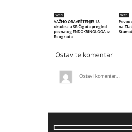
Vesti
Vesti
VAŽNO OBAVEŠTENJE! 18.
Povod
oktobra u SB Čigota pregled
na Zlat
poznatog ENDOKRINOLOGA iz
Stamato
Beograda
Ostavite komentar