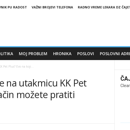
VNIK PU RADOST
VAŽNI BROJEVI TELEFONA
RADNO VREME LEKARA DZ ČAJE
LITIKA
MOJ PROBLEM
HRONIKA
POSLOVI
POSLOVNI ADR
 Pet Plus? Evo na koji...
ČA
e na utakmicu KK Pet
Clear
ačin možete pratiti