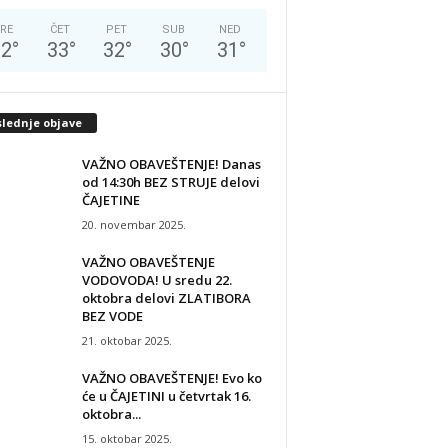
RE
ČET
PET
SUB
NED
32
°
33
°
32
°
30
°
31
°
slednje objave
VAŽNO OBAVEŠTENJE! Danas
od 14:30h BEZ STRUJE delovi
ČAJETINE
20. novembar 2025.
VAŽNO OBAVEŠTENJE
VODOVODA! U sredu 22.
oktobra delovi ZLATIBORA
BEZ VODE
21. oktobar 2025.
VAŽNO OBAVEŠTENJE! Evo ko
će u ČAJETINI u četvrtak 16.
oktobra...
15. oktobar 2025.