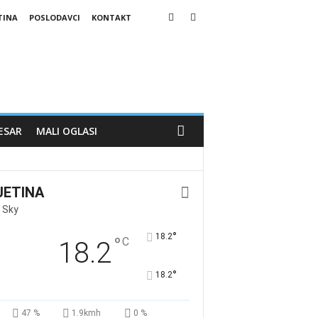
TINA
POSLODAVCI
KONTAKT
ESAR
MALI OGLASI
JETINA
 Sky
°
18.2
°
C
18.2
°
18.2
47 %
1.9kmh
0 %