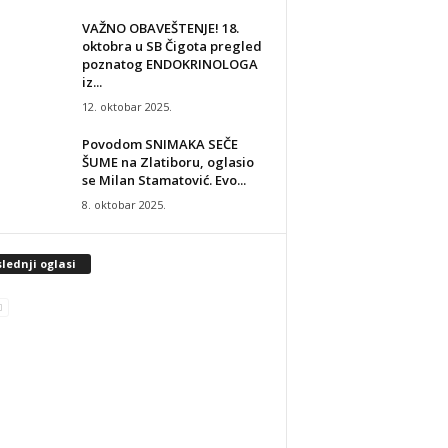
VAŽNO OBAVEŠTENJE! 18.
oktobra u SB Čigota pregled
poznatog ENDOKRINOLOGA
iz...
12. oktobar 2025.
Povodom SNIMAKA SEČE
ŠUME na Zlatiboru, oglasio
se Milan Stamatović. Evo...
8. oktobar 2025.
lednji oglasi