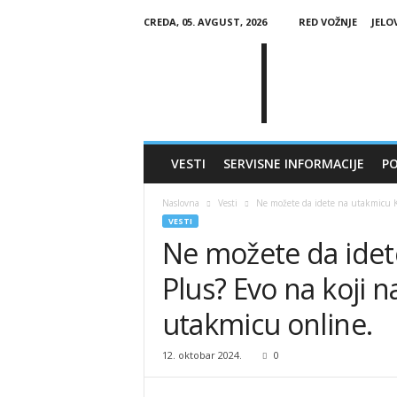
CREDA, 05. AVGUST, 2026
RED VOŽNJE
JELO
G
l
a
s
Č
a
j
VESTI
SERVISNE INFORMACIJE
PO
e
t
Naslovna
Vesti
Ne možete da idete na utakmicu KK
i
VESTI
n
Ne možete da idet
e
Plus? Evo na koji n
utakmicu online.
12. oktobar 2024.
0