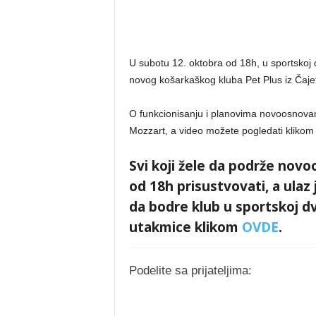
U subotu 12. oktobra od 18h, u sportskoj d
novog košarkaškog kluba Pet Plus iz Čajetin
O funkcionisanju i planovima novoosnovano
Mozzart, a video možete pogledati kliko
Svi koji žele da podrže nov
od 18h prisustvovati, a ulaz
da bodre klub u sportskoj d
utakmice klikom
OVDE
.
Podelite sa prijateljima: