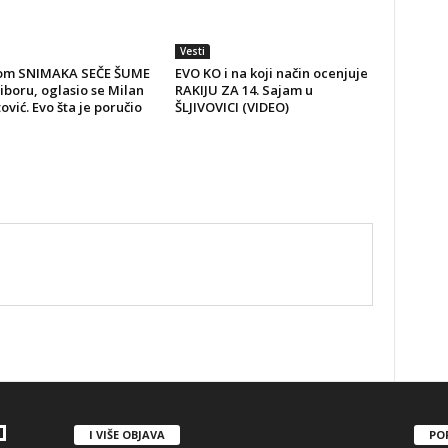
Vesti
om SNIMAKA SEČE ŠUME
EVO KO i na koji način ocenjuje
iboru, oglasio se Milan
RAKIJU ZA 14. Sajam u
vić. Evo šta je poručio
ŠLJIVOVICI (VIDEO)
I VIŠE OBJAVA
PO