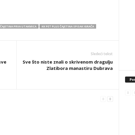
 ČAJETINA PRVA UTAKMICA
KK PET PLUS ČAJETINA SPISAK IGRAČA
Sledeći tekst
sve
Sve što niste znali o skrivenom dragulju
Zlatibora manastiru Dubrava
Pos