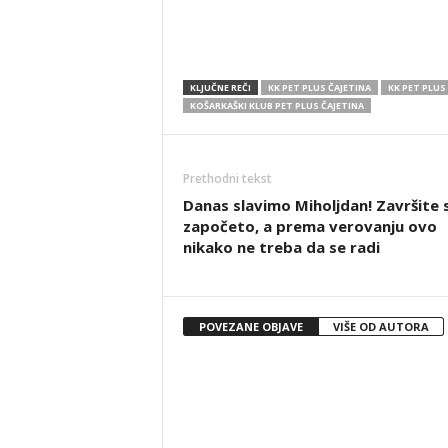
KLJUČNE REČI
KK PET PLUS ČAJETINA
KK PET PLUS
KOŠARKAŠKI KLUB PET PLUS ČAJETINA
Prethodni tekst
Danas slavimo Miholjdan! Završite 
započeto, a prema verovanju ovo
nikako ne treba da se radi
POVEZANE OBJAVE
VIŠE OD AUTORA