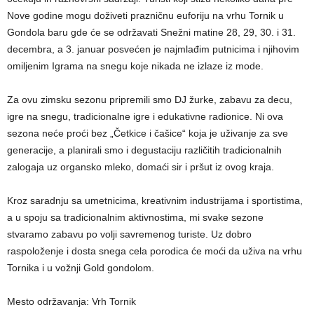
Nove godine mogu doživeti prazničnu euforiju na vrhu Tornik u
Gondola baru gde će se održavati Snežni matine 28, 29, 30. i 31.
decembra, a 3. januar posvećen je najmlađim putnicima i njihovim
omiljenim Igrama na snegu koje nikada ne izlaze iz mode.
Za ovu zimsku sezonu pripremili smo DJ žurke, zabavu za decu,
igre na snegu, tradicionalne igre i edukativne radionice. Ni ova
sezona neće proći bez „Četkice i čašice“ koja je uživanje za sve
generacije, a planirali smo i degustaciju različitih tradicionalnih
zalogaja uz organsko mleko, domaći sir i pršut iz ovog kraja.
Kroz saradnju sa umetnicima, kreativnim industrijama i sportistima,
a u spoju sa tradicionalnim aktivnostima, mi svake sezone
stvaramo zabavu po volji savremenog turiste. Uz dobro
raspoloženje i dosta snega cela porodica će moći da uživa na vrhu
Tornika i u vožnji Gold gondolom.
Mesto održavanja: Vrh Tornik