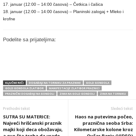
17. januar (12:00 – 14:00 časova) – Četkica i čašica
18. januar (12:00 – 14:00 časova) – Planinski zalogaj + Mleko i
krofne
Podelite sa prijateljima:
KLJUČNE REČI
DOGAĐAJI NA TORNIKU ZA PRAZNIKE
GOLD GONDOLA
GOLD GONDOLA ZLATIBOR
MANIFESTACIJE ZLATIBOR PRAZNICI
PRAZNIČNI DOGAĐAJI NA GONDOLI
ZIMA NA GOLD GONDOLI
ZIMA NA TORNIKU
Prethodni tekst
Sledeći tekst
SUTRA SU MATERICE:
Haos na putevima počeo,
Najveći hrišćanski praznik
praznična seoba Srba:
majki koji deca obožavaju,
Kilometarske kolone kroz
a evo šta treba da urade
Ovčar Banju (VIDEO)