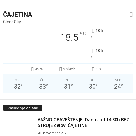
ČAJETINA
Clear Sky
18.5
°
C
18.5
°
18.5
°
45 %
2.3kmh
0 %
SRE
ČET
PET
SUB
NED
32
°
33
°
31
°
30
°
24
°
Poslednje objave
VAŽNO OBAVEŠTENJE! Danas od 14:30h BEZ
STRUJE delovi ČAJETINE
20. novembar 2025.