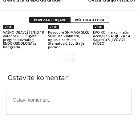
POVEZANE OBJAVE
VIŠE OD AUTORA
Vesti
Vesti
Vesti
VAŽNO OBAVEŠTENJE! 18.
Povodom SNIMAKA SEČE
EVO KO i na koji način
oktobra u SB Čigota
ŠUME na Zlatiboru,
ocenjuje RAKIJU ZA 14.
pregled poznatog
oglasio se Milan
Sajam u ŠLJIVOVICI
ENDOKRINOLOGA iz
Stamatović. Evo šta je
(VIDEO)
Beograda
poručio
Ostavite komentar