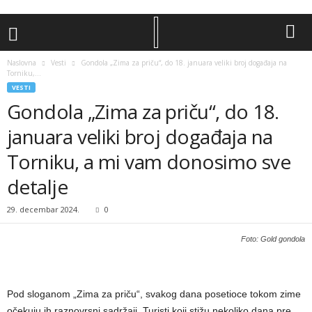
Naslovna
Vesti
Gondola „Zima za priču“, do 18. januara veliki broj događaja na
Torniku,...
VESTI
Gondola „Zima za priču“, do 18.
januara veliki broj događaja na
Torniku, a mi vam donosimo sve
detalje
29. decembar 2024.
0
Foto: Gold gondola
Pod sloganom „Zima za priču“, svakog dana posetioce tokom zime
očekuju ih raznovrsni sadržaji. Turisti koji stižu nekoliko dana pre