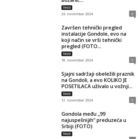
Božanić...
Vesti
26. novembar 2024.
0
Završen tehnički pregled
instalacije Gondole, evo na
koji način se vrši tehnički
pregled (FOTO...
Vesti
18. novembar 2024.
0
Sjajni sadržaji obeležili praznik
na Gondoli, a evo KOLIKO JE
POSETILACA uživalo u vožnji...
Vesti
12. novembar 2024.
0
Gondola među „99
najuspešnijih“ preduzeća u
Srbiji (FOTO)
Vesti