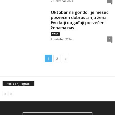
21. oktobar 2024.
0
Oktobar na gondoli je mesec
posvećen dobrostanju žena.
Evo koji događaji posvećeni
ženama nas...
Vesti
9. oktobar 2024.
0
1
2
Poslednji oglasi