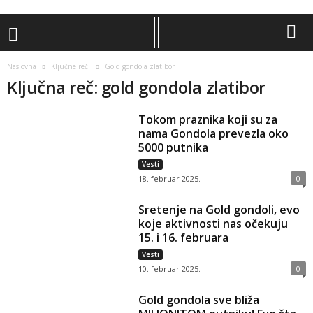
Naslovna
Ključne reči
Gold gondola zlatibor
Ključna reč: gold gondola zlatibor
Tokom praznika koji su za
nama Gondola prevezla oko
5000 putnika
Vesti
18. februar 2025.
0
Sretenje na Gold gondoli, evo
koje aktivnosti nas očekuju
15. i 16. februara
Vesti
10. februar 2025.
0
Gold gondola sve bliža