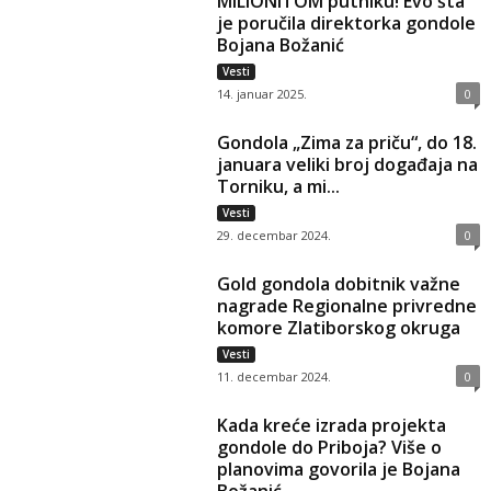
MILIONITOM putniku! Evo šta
je poručila direktorka gondole
Bojana Božanić
Vesti
14. januar 2025.
0
Gondola „Zima za priču“, do 18.
januara veliki broj događaja na
Torniku, a mi...
Vesti
29. decembar 2024.
0
Gold gondola dobitnik važne
nagrade Regionalne privredne
komore Zlatiborskog okruga
Vesti
11. decembar 2024.
0
Kada kreće izrada projekta
gondole do Priboja? Više o
planovima govorila je Bojana