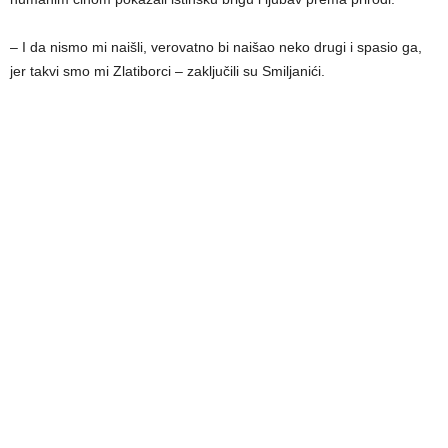
– I da nismo mi naišli, verovatno bi naišao neko drugi i spasio ga,
jer takvi smo mi Zlatiborci – zaključili su Smiljanići.