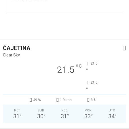
ČAJETINA
Clear Sky
21.5
°
C
21.5
°
21.5
°
49 %
1.9kmh
8 %
PET
SUB
NED
PON
UTO
31
°
30
°
31
°
33
°
34
°