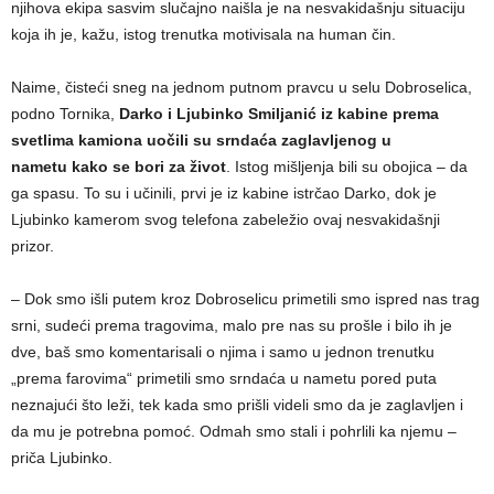
njihova ekipa sasvim slučajno naišla je na nesvakidašnju situaciju
koja ih je, kažu, istog trenutka motivisala na human čin.
Naime, čisteći sneg na jednom putnom pravcu u selu Dobroselica,
podno Tornika,
Darko i Ljubinko Smiljanić iz kabine prema
svetlima kamiona uočili su srndaća zaglavljenog u
nametu kako se bori za život
. Istog mišljenja bili su obojica – da
ga spasu. To su i učinili, prvi je iz kabine istrčao Darko, dok je
Ljubinko kamerom svog telefona zabeležio ovaj nesvakidašnji
prizor.
– Dok smo išli putem kroz Dobroselicu primetili smo ispred nas trag
srni, sudeći prema tragovima, malo pre nas su prošle i bilo ih je
dve, baš smo komentarisali o njima i samo u jednon trenutku
„prema farovima“ primetili smo srndaća u nametu pored puta
neznajući što leži, tek kada smo prišli videli smo da je zaglavljen i
da mu je potrebna pomoć. Odmah smo stali i pohrlili ka njemu –
priča Ljubinko.