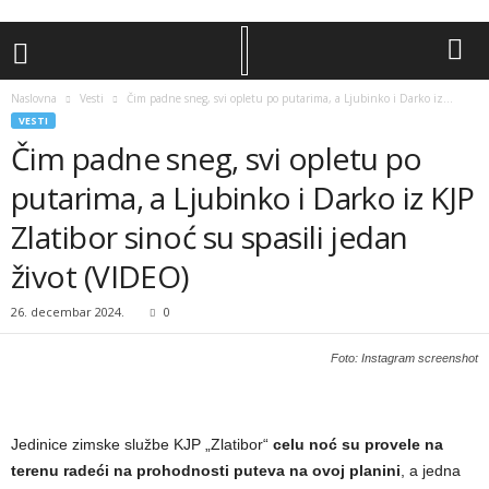
Naslovna
Vesti
Čim padne sneg, svi opletu po putarima, a Ljubinko i Darko iz...
VESTI
Čim padne sneg, svi opletu po
putarima, a Ljubinko i Darko iz KJP
Zlatibor sinoć su spasili jedan
život (VIDEO)
26. decembar 2024.
0
Foto: Instagram screenshot
Jedinice zimske službe KJP „Zlatibor“
celu noć su provele na
terenu radeći na prohodnosti puteva na ovoj planini
, a jedna