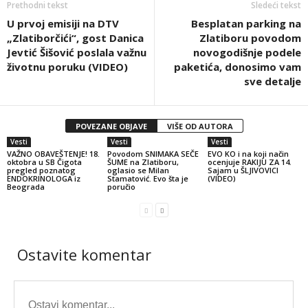
Prethodni tekst
Sledeći tekst
U prvoj emisiji na DTV
Besplatan parking na
„Zlatiborčići“, gost Danica
Zlatiboru povodom
Jevtić Šišović poslala važnu
novogodišnje podele
životnu poruku (VIDEO)
paketića, donosimo vam
sve detalje
POVEZANE OBJAVE
VIŠE OD AUTORA
Vesti
Vesti
Vesti
VAŽNO OBAVEŠTENJE! 18.
Povodom SNIMAKA SEČE
EVO KO i na koji način
oktobra u SB Čigota
ŠUME na Zlatiboru,
ocenjuje RAKIJU ZA 14.
pregled poznatog
oglasio se Milan
Sajam u ŠLJIVOVICI
ENDOKRINOLOGA iz
Stamatović. Evo šta je
(VIDEO)
Beograda
poručio
Ostavite komentar