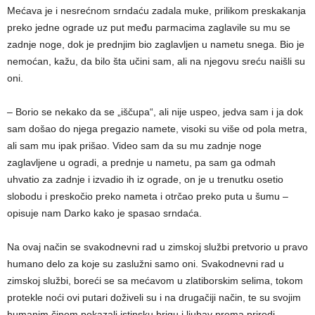
Mećava je i nesrećnom srndaću zadala muke, prilikom preskakanja
preko jedne ograde uz put među parmacima zaglavile su mu se
zadnje noge, dok je prednjim bio zaglavljen u nametu snega. Bio je
nemoćan, kažu, da bilo šta učini sam, ali na njegovu sreću naišli su
oni.
– Borio se nekako da se „iščupa“, ali nije uspeo, jedva sam i ja dok
sam došao do njega pregazio namete, visoki su više od pola metra,
ali sam mu ipak prišao. Video sam da su mu zadnje noge
zaglavljene u ogradi, a prednje u nametu, pa sam ga odmah
uhvatio za zadnje i izvadio ih iz ograde, on je u trenutku osetio
slobodu i preskočio preko nameta i otrčao preko puta u šumu –
opisuje nam Darko kako je spasao srndaća.
Na ovaj način se svakodnevni rad u zimskoj službi pretvorio u pravo
humano delo za koje su zaslužni samo oni. Svakodnevni rad u
zimskoj službi, boreći se sa mećavom u zlatiborskim selima, tokom
protekle noći ovi putari doživeli su i na drugačiji način, te su svojim
humanim činom pokazali istinsku brigu i ljubav prema prirodi.