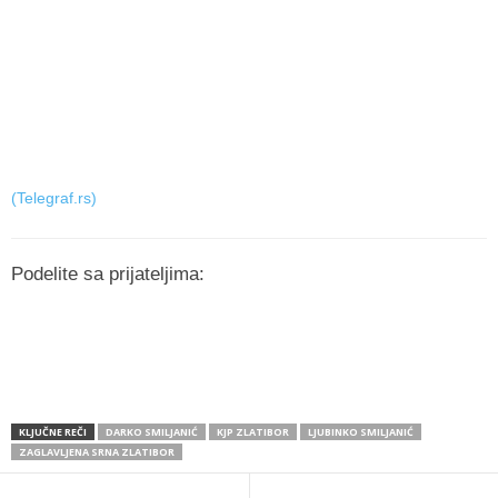
(Telegraf.rs)
Podelite sa prijateljima:
KLJUČNE REČI
DARKO SMILJANIĆ
KJP ZLATIBOR
LJUBINKO SMILJANIĆ
ZAGLAVLJENA SRNA ZLATIBOR