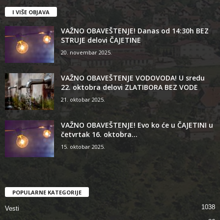
I VIŠE OBJAVA
VAŽNO OBAVEŠTENJE! Danas od 14:30h BEZ
STRUJE delovi ČAJETINE
20. novembar 2025.
VAŽNO OBAVEŠTENJE VODOVODA! U sredu
22. oktobra delovi ZLATIBORA BEZ VODE
21. oktobar 2025.
VAŽNO OBAVEŠTENJE! Evo ko će u ČAJETINI u
četvrtak 16. oktobra...
15. oktobar 2025.
POPULARNE KATEGORIJE
1038
Vesti