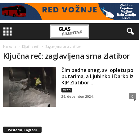
Naslovna
Ključne reči
Zaglavljena srna zlatibor
Ključna reč: zaglavljena srna zlatibor
Čim padne sneg, svi opletu po
putarima, a Ljubinko i Darko iz
KJP Zlatibor...
Vesti
26. decembar 2024.
0
Poslednji oglasi