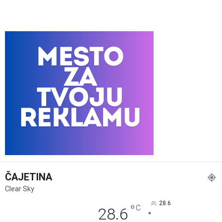
ČAJETINA
Clear Sky
28.6
°
C
28.6
°