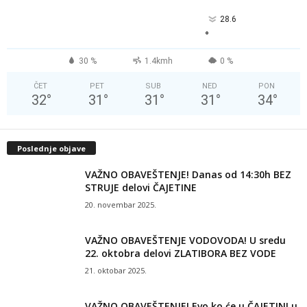
28.6
°
30 %
1.4kmh
0 %
ČET
PET
SUB
NED
PON
32
°
31
°
31
°
31
°
34
°
Poslednje objave
VAŽNO OBAVEŠTENJE! Danas od 14:30h BEZ
STRUJE delovi ČAJETINE
20. novembar 2025.
VAŽNO OBAVEŠTENJE VODOVODA! U sredu
22. oktobra delovi ZLATIBORA BEZ VODE
21. oktobar 2025.
VAŽNO OBAVEŠTENJE! Evo ko će u ČAJETINI u