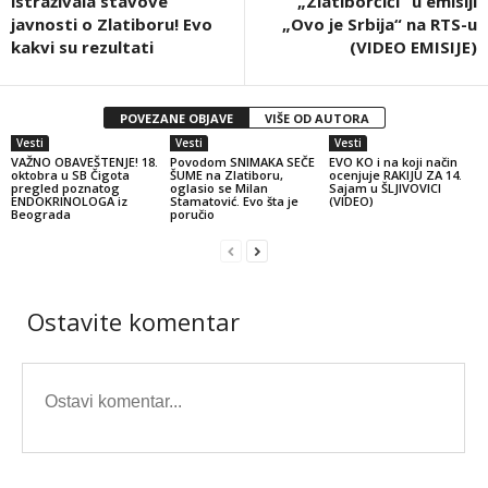
istraživala stavove
„Zlatiborčići“ u emisiji
javnosti o Zlatiboru! Evo
„Ovo je Srbija“ na RTS-u
kakvi su rezultati
(VIDEO EMISIJE)
POVEZANE OBJAVE
VIŠE OD AUTORA
Vesti
Vesti
Vesti
VAŽNO OBAVEŠTENJE! 18.
Povodom SNIMAKA SEČE
EVO KO i na koji način
oktobra u SB Čigota
ŠUME na Zlatiboru,
ocenjuje RAKIJU ZA 14.
pregled poznatog
oglasio se Milan
Sajam u ŠLJIVOVICI
ENDOKRINOLOGA iz
Stamatović. Evo šta je
(VIDEO)
Beograda
poručio
Ostavite komentar