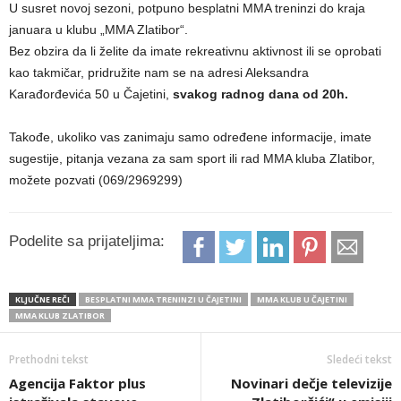
U susret novoj sezoni, potpuno besplatni MMA treninzi do kraja
januara u klubu „MMA Zlatibor“.
Bez obzira da li želite da imate rekreativnu aktivnost ili se oprobati
kao takmičar, pridružite nam se na adresi Aleksandra
Karađorđevića 50 u Čajetini,
svakog radnog dana od 20h.
Takođe, ukoliko vas zanimaju samo određene informacije, imate
sugestije, pitanja vezana za sam sport ili rad MMA kluba Zlatibor,
možete pozvati (069/2969299)
Podelite sa prijateljima:
KLJUČNE REČI
BESPLATNI MMA TRENINZI U ČAJETINI
MMA KLUB U ČAJETINI
MMA KLUB ZLATIBOR
Prethodni tekst
Sledeći tekst
Agencija Faktor plus
Novinari dečje televizije