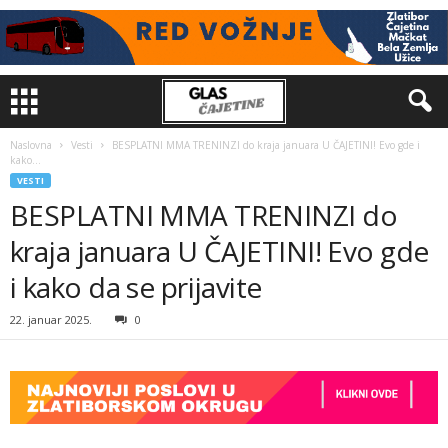
Naslovna
Vesti
BESPLATNI MMA TRENINZI do kraja januara U ČAJETINI! Evo gde i
kako...
VESTI
BESPLATNI MMA TRENINZI do
kraja januara U ČAJETINI! Evo gde
i kako da se prijavite
22. januar 2025.
0