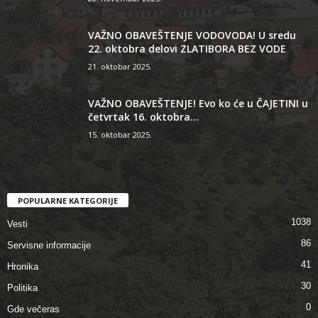
VAŽNO OBAVEŠTENJE VODOVODA! U sredu
22. oktobra delovi ZLATIBORA BEZ VODE
21. oktobar 2025.
VAŽNO OBAVEŠTENJE! Evo ko će u ČAJETINI u
četvrtak 16. oktobra...
15. oktobar 2025.
POPULARNE KATEGORIJE
1038
Vesti
86
Servisne informacije
41
Hronika
30
Politika
0
Gde večeras