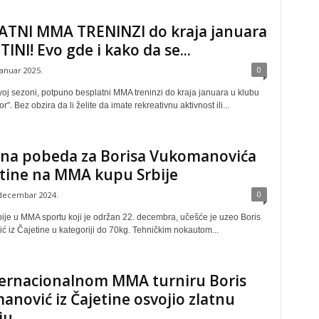
ATNI MMA TRENINZI do kraja januara
TINI! Evo gde i kako da se...
0
januar 2025.
voj sezoni, potpuno besplatni MMA treninzi do kraja januara u klubu
". Bez obzira da li želite da imate rekreativnu aktivnost ili...
dna pobeda za Borisa Vukomanovića
etine na MMA kupu Srbije
0
 decembar 2024.
ije u MMA sportu koji je održan 22. decembra, učešće je uzeo Boris
 iz Čajetine u kategoriji do 70kg. Tehničkim nokautom...
ternacionalnom MMA turniru Boris
nović iz Čajetine osvojio zlatnu
ju