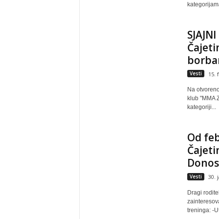
kategorijama
SJAJNI
Čajet
borbam
Vesti
15. 
Na otvoren
klub "MMA Zl
kategoriji...
Od feb
Čajeti
Donosi
Vesti
30. 
Dragi rodite
zainteresov
treninga: -U