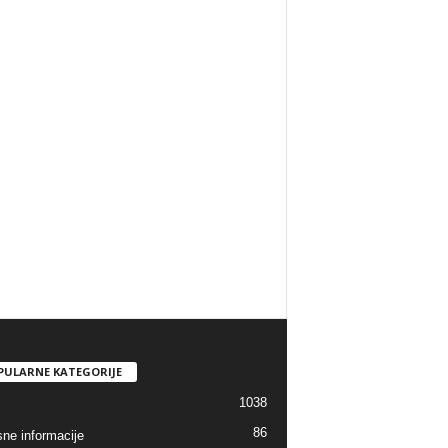
PULARNE KATEGORIJE
1038
86
sne informacije