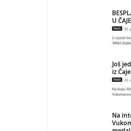
BESPL
U ČAJE
Vesti
22. 
U susret no
"MMA Zlatibor
Još je
iz Čaj
Vesti
22.
Na kupu Srb
Vukomanović
Na in
Vukoma
medal