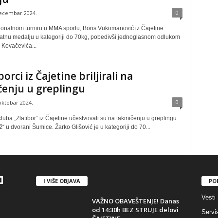
0
decembar 2024.
ionalnom turniru u MMA sportu, Boris Vukomanović iz Čajetine
zlatnu medalju u kategoriji do 70kg, pobedivši jednoglasnom odlukom
 Kovačevića...
borci iz Čajetine briljirali na
enju u greplingu
0
oktobar 2024.
uba „Zlatibor“ iz Čajetine učestvovali su na takmičenju u greplingu
“ u dvorani Šumice. Žarko Glišović je u kategoriji do 70...
I VIŠE OBJAVA
PO
Vesti
VAŽNO OBAVEŠTENJE! Danas
od 14:30h BEZ STRUJE delovi
Servi