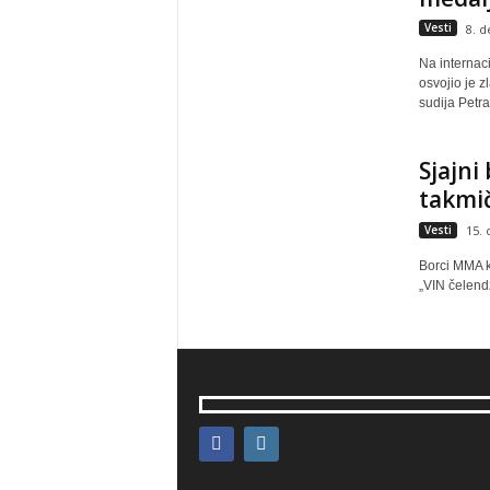
Vesti
8. 
Na internac
osvojio je 
sudija Petra
Sjajni 
takmič
Vesti
15. 
Borci MMA kl
„VIN čelendž