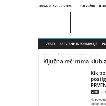
CREDA, 05. AVGUST, 2026
RED VOŽNJE
JELO
G
l
a
s
Č
a
j
VESTI
SERVISNE INFORMACIJE
PO
e
t
Naslovna
Ključne reči
Mma klub zlatibor
i
Ključna reč: mma klub z
n
e
Kik bo
postig
PRVE
Vesti
23. 
Na pojedina
održanom u 