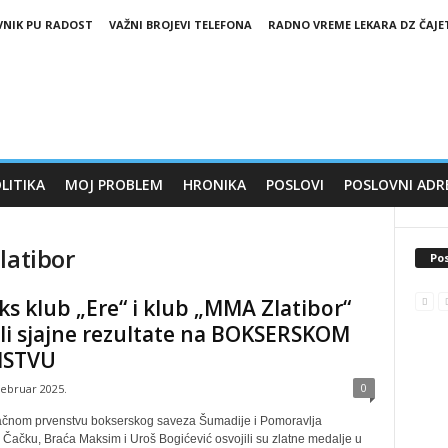
VNIK PU RADOST
VAŽNI BROJEVI TELEFONA
RADNO VREME LEKARA DZ ČAJE
LITIKA
MOJ PROBLEM
HRONIKA
POSLOVI
POSLOVNI ADR
latibor
Pos
ks klub „Ere“ i klub „MMA Zlatibor“
li sjajne rezultate na BOKSERSKOM
NSTVU
0
februar 2025.
čnom prvenstvu bokserskog saveza Šumadije i Pomoravlja
Čačku, Braća Maksim i Uroš Bogićević osvojili su zlatne medalje u