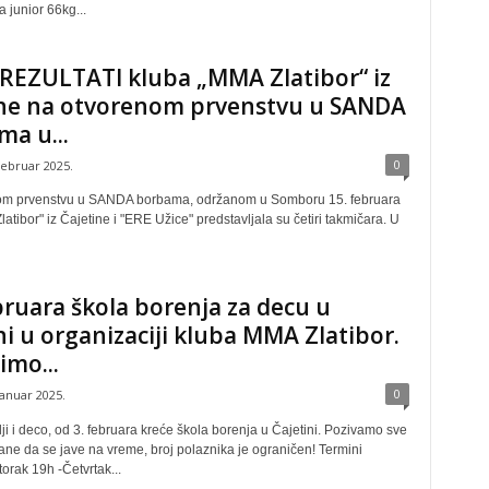
 junior 66kg...
 REZULTATI kluba „MMA Zlatibor“ iz
ine na otvorenom prvenstvu u SANDA
a u...
0
februar 2025.
om prvenstvu u SANDA borbama, održanom u Somboru 15. februara
atibor" iz Čajetine i "ERE Užice" predstavljala su četiri takmičara. U
ruara škola borenja za decu u
ni u organizaciji kluba MMA Zlatibor.
mo...
0
januar 2025.
lji i deco, od 3. februara kreće škola borenja u Čajetini. Pozivamo sve
ane da se jave na vreme, broj polaznika je ograničen! Termini
torak 19h -Četvrtak...