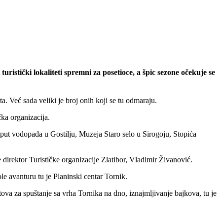
ristički lokaliteti spremni za posetioce, a špic sezone očekuje se
a. Već sada veliki je broj onih koji se tu odmaraju.
čka organizacija.
ut vodopada u Gostilju, Muzeja Staro selo u Sirogoju, Stopića
 direktor Turističke organizacije Zlatibor, Vladimir Živanović.
le avanturu tu je Planinski centar Tornik.
tova za spuštanje sa vrha Tornika na dno, iznajmljivanje bajkova, tu je