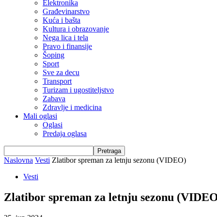
Elektronika
Građevinarstvo
Kuća i bašta
Kultura i obrazovanje
Nega lica i tela
Pravo i finansije
Šoping
Sport
Sve za decu
Transport
Turizam i ugostiteljstvo
Zabava
Zdravlje i medicina
Mali oglasi
Oglasi
Predaja oglasa
Naslovna
Vesti
Zlatibor spreman za letnju sezonu (VIDEO)
Vesti
Zlatibor spreman za letnju sezonu (VIDEO