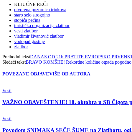
KLJUČNE REČI
otvorena pozornica tripkova
staro selo sirogojno
stopića pećina
turistička organizacija zlatibor
vesti zlatibor
vladimir živanović zlatibor
vodopad gostilje
zlatibor
Prethodni tekst
DANAS OD 21h PRATITE EVROPSKO PRVENS
Sledeći tekst
BRAVO KOMŠIJE! Rekordne količine otpada pogodnog z
POVEZANE OBJAVE
VIŠE OD AUTORA
Vesti
VAŽNO OBAVEŠTENJE! 18. oktobra u SB Čigota 
Vesti
Povodom SNIMAKA SEČE ŠUME na Zlatiboru, oglasio