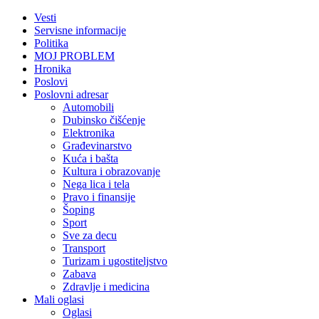
Vesti
Servisne informacije
Politika
MOJ PROBLEM
Hronika
Poslovi
Poslovni adresar
Automobili
Dubinsko čišćenje
Elektronika
Građevinarstvo
Kuća i bašta
Kultura i obrazovanje
Nega lica i tela
Pravo i finansije
Šoping
Sport
Sve za decu
Transport
Turizam i ugostiteljstvo
Zabava
Zdravlje i medicina
Mali oglasi
Oglasi