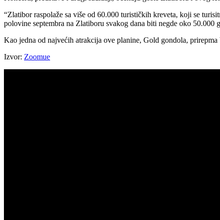
“Zlatibor raspolaže sa više od 60.000 turističkih kreveta, koji se t
polovine septembra na Zlatiboru svakog dana biti negde oko 50.000 g
Kao jedna od najvećih atrakcija ove planine, Gold gondola, prirepm
Izvor:
Zoomue