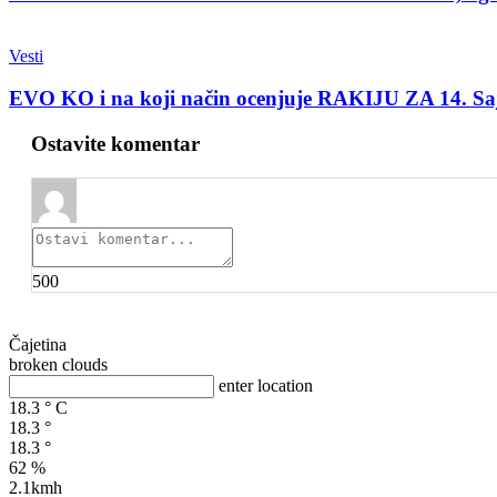
Vesti
EVO KO i na koji način ocenjuje RAKIJU ZA 14. 
Ostavite komentar
500
Čajetina
broken clouds
enter location
18.3
°
C
18.3
°
18.3
°
62 %
2.1kmh