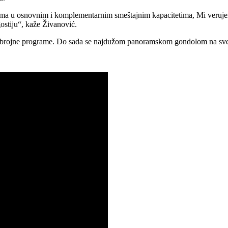
urisitma u osnovnim i komplementarnim smeštajnim kapacitetima, Mi veru
ostiju“, kaže Živanović.
a brojne programe. Do sada se najdužom panoramskom gondolom na svetu