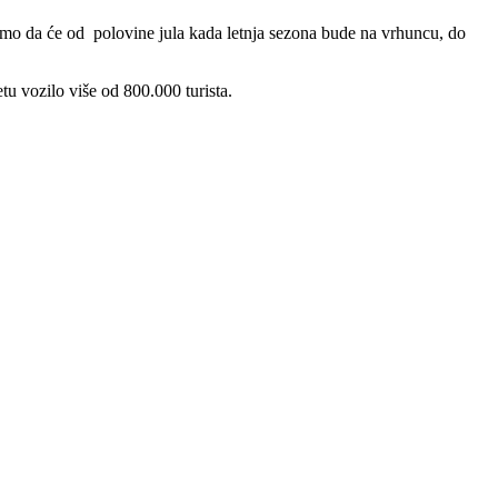
jemo da će od polovine jula kada letnja sezona bude na vrhuncu, do
 vozilo više od 800.000 turista.