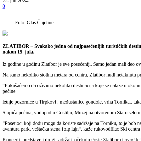
25. jun 2024.
0
Foto: Glas Čajetine
ZLATIBOR – Svakako jedna od najposećenijih turističkih destinacij
nakon 15. jula.
Iz godine u godinu Zlatibor je sve posećeniji. Samo jedan mali deo ove 
Na samo nekoliko stotina metara od centra, Zlatibor nudi netaknutu pri
“Pokušaćemo da oživimo nekoliko destinacija koje se nalaze u okolin
pećine
letnje pozornice u Tirpkovi , međustanice gondole, vrha Tornika., tako
Stopića pećina, vodopad u Gostilju, Muzej na otvorenom Staro selo u Si
“Posetioci koji dođu mogu da koriste sadržaje na Torniku, to je bob na
avantura park, veštačka stena i zip lajn“, kaže rukovodfilac Ski centr
Koncerti, predstave i drugi sadržaji, očekuju goste Zlatibora i ovog let