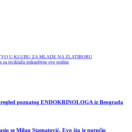
TVO U KLUBU ZA MLADE NA ZLATIBORU
a reciklažu prikupljene ove godine
pregled poznatog ENDOKRINOLOGA iz Beograda
 se Milan Stamatović. Evo šta je poručio