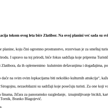
a tokom ovog leta biće Zlatibor. Na ovoj planini već sada su svi tu
planine, koju čini ogromno prostranstvo, rezervisan je za smeštaj turist
rodu. I upravo na toj prirodi, biće fokus sadržaja koje priprema Turisti
i Zlatibora, da ih oplememimo kulutrnim dešavanjima i događajima, pop
 daće na svim ovim lopkacijama biti nekoliko kulturnih atrakcija“, kaže
rogojnu, nezaobilazni su sadržaji koje posećuju turisti. Za one koji vo
 šinama, žičara za panoramsko razgledanje, iznajmiljivanje bicikli, kar
a Tornik, Branko Blagojević.
a.