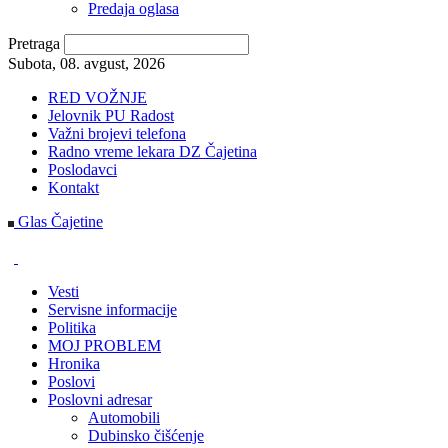
Predaja oglasa
Pretraga
Subota, 08. avgust, 2026
RED VOŽNJE
Jelovnik PU Radost
Važni brojevi telefona
Radno vreme lekara DZ Čajetina
Poslodavci
Kontakt
Glas Čajetine
Vesti
Servisne informacije
Politika
MOJ PROBLEM
Hronika
Poslovi
Poslovni adresar
Automobili
Dubinsko čišćenje