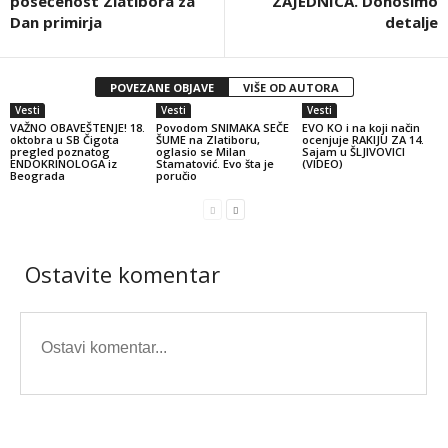
posećenost Zlatibora za
ZAJEDNICA. Donosimo
Dan primirja
detalje
POVEZANE OBJAVE
VIŠE OD AUTORA
Vesti
Vesti
Vesti
VAŽNO OBAVEŠTENJE! 18.
Povodom SNIMAKA SEČE
EVO KO i na koji način
oktobra u SB Čigota
ŠUME na Zlatiboru,
ocenjuje RAKIJU ZA 14.
pregled poznatog
oglasio se Milan
Sajam u ŠLJIVOVICI
ENDOKRINOLOGA iz
Stamatović. Evo šta je
(VIDEO)
Beograda
poručio
Ostavite komentar