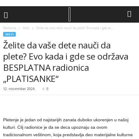
Naslovna
Vesti
Želite da vaše dete nauči da plete? Evo kada i gde se...
VESTI
Želite da vaše dete nauči da
plete? Evo kada i gde se održava
BESPLATNA radionica
„PLATISANKE“
12. novembar 2024.
0
Pletenje je jedan od najstarijih zanata duboko ukorenjen u našoj
kulturi. Cilj radionice je da se deca upoznaju sa ovom
tradicionalnom veštinom, koja predstavlja deo materijalne kulturne