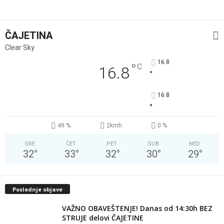
ČAJETINA
Clear Sky
16.8
°
C
16.8
°
16.8
°
49 %
2kmh
0 %
SRE
ČET
PET
SUB
NED
32
°
33
°
32
°
30
°
29
°
Poslednje objave
VAŽNO OBAVEŠTENJE! Danas od 14:30h BEZ
STRUJE delovi ČAJETINE