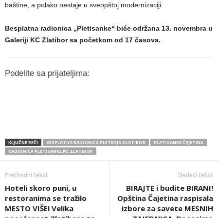
baštine, a polako nestaje u sveopštoj modernizaciji.
Besplatna radionica „Pletisanke“ biće održana 13. novembra u
Galeriji KC Zlatibor sa početkom od 17 časova.
Podelite sa prijateljima:
KLJUČNE REČI
BESPLATNA RADIONICA PLETENJA ZLATIBOR
PLATISANKE ČAJETINA
RADIONICA PLETISANKE KC ZLATIBOR
Prethodni tekst
Sledeći tekst
Hoteli skoro puni, u
BIRAJTE i budite BIRANI!
restoranima se tražilo
Opština Čajetina raspisala
MESTO VIŠE! Velika
izbore za savete MESNIH