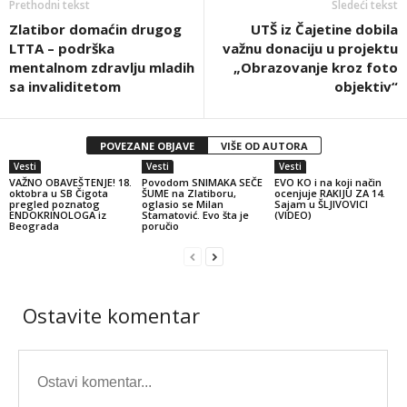
Prethodni tekst
Sledeći tekst
Zlatibor domaćin drugog
UTŠ iz Čajetine dobila
LTTA – podrška
važnu donaciju u projektu
mentalnom zdravlju mladih
„Obrazovanje kroz foto
sa invaliditetom
objektiv“
POVEZANE OBJAVE
VIŠE OD AUTORA
Vesti
Vesti
Vesti
VAŽNO OBAVEŠTENJE! 18.
Povodom SNIMAKA SEČE
EVO KO i na koji način
oktobra u SB Čigota
ŠUME na Zlatiboru,
ocenjuje RAKIJU ZA 14.
pregled poznatog
oglasio se Milan
Sajam u ŠLJIVOVICI
ENDOKRINOLOGA iz
Stamatović. Evo šta je
(VIDEO)
Beograda
poručio
Ostavite komentar