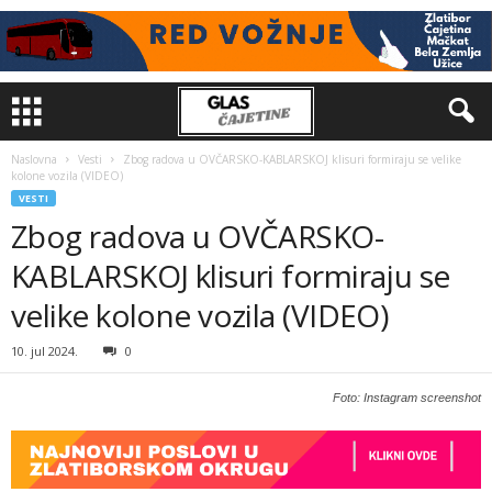
Naslovna
Vesti
Zbog radova u OVČARSKO-KABLARSKOJ klisuri formiraju se velike
kolone vozila (VIDEO)
VESTI
Zbog radova u OVČARSKO-
KABLARSKOJ klisuri formiraju se
velike kolone vozila (VIDEO)
10. jul 2024.
0
Foto: Instagram screenshot