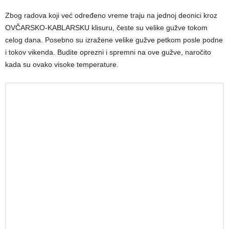
Zbog radova koji već određeno vreme traju na jednoj deonici kroz
OVČARSKO-KABLARSKU klisuru, česte su velike gužve tokom
celog dana. Posebno su izražene velike gužve petkom posle podne
i tokov vikenda. Budite oprezni i spremni na ove gužve, naročito
kada su ovako visoke temperature.