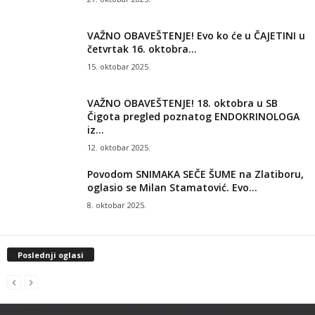
VAŽNO OBAVEŠTENJE! Evo ko će u ČAJETINI u
četvrtak 16. oktobra...
15. oktobar 2025.
VAŽNO OBAVEŠTENJE! 18. oktobra u SB
Čigota pregled poznatog ENDOKRINOLOGA
iz...
12. oktobar 2025.
Povodom SNIMAKA SEČE ŠUME na Zlatiboru,
oglasio se Milan Stamatović. Evo...
8. oktobar 2025.
Poslednji oglasi