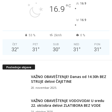
16.9
°
C
16.9
°
16.9
°
53 %
2kmh
0 %
ČET
PET
SUB
NED
PON
32
°
31
°
30
°
31
°
31
°
Poslednje objave
VAŽNO OBAVEŠTENJE! Danas od 14:30h BEZ
STRUJE delovi ČAJETINE
20. novembar 2025.
VAŽNO OBAVEŠTENJE VODOVODA! U sredu
22. oktobra delovi ZLATIBORA BEZ VODE
21. oktobar 2025.