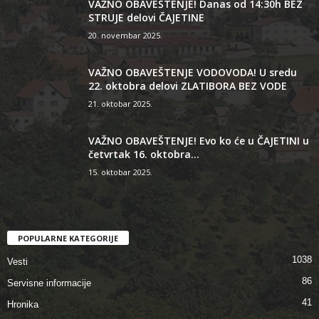
VAŽNO OBAVEŠTENJE! Danas od 14:30h BEZ
STRUJE delovi ČAJETINE
20. novembar 2025.
VAŽNO OBAVEŠTENJE VODOVODA! U sredu
22. oktobra delovi ZLATIBORA BEZ VODE
21. oktobar 2025.
VAŽNO OBAVEŠTENJE! Evo ko će u ČAJETINI u
četvrtak 16. oktobra...
15. oktobar 2025.
POPULARNE KATEGORIJE
1038
Vesti
86
Servisne informacije
41
Hronika