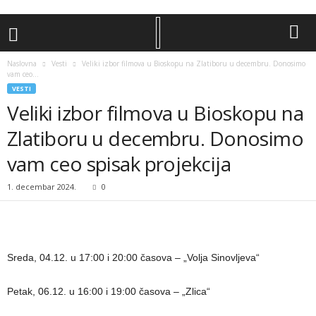
Naslovna
Vesti
Veliki izbor filmova u Bioskopu na Zlatiboru u decembru. Donosimo
vam ceo...
VESTI
Veliki izbor filmova u Bioskopu na
Zlatiboru u decembru. Donosimo
vam ceo spisak projekcija
1. decembar 2024.
0
Sreda, 04.12. u 17:00 i 20:00 časova – „Volja Sinovljeva“
Petak, 06.12. u 16:00 i 19:00 časova – „Zlica“