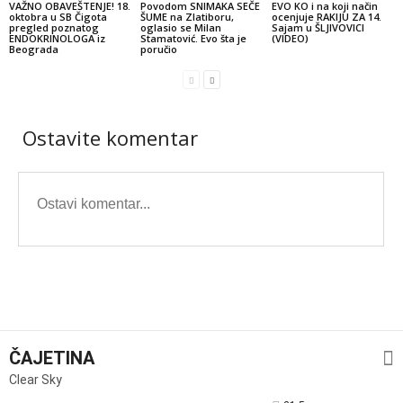
VAŽNO OBAVEŠTENJE! 18.
Povodom SNIMAKA SEČE
EVO KO i na koji način
oktobra u SB Čigota
ŠUME na Zlatiboru,
ocenjuje RAKIJU ZA 14.
pregled poznatog
oglasio se Milan
Sajam u ŠLJIVOVICI
ENDOKRINOLOGA iz
Stamatović. Evo šta je
(VIDEO)
Beograda
poručio
Ostavite komentar
ČAJETINA
Clear Sky