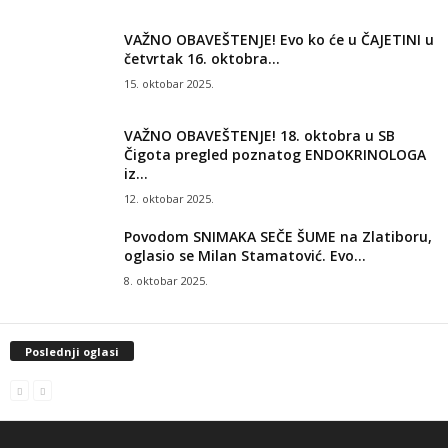
VAŽNO OBAVEŠTENJE! Evo ko će u ČAJETINI u
četvrtak 16. oktobra...
15. oktobar 2025.
VAŽNO OBAVEŠTENJE! 18. oktobra u SB
Čigota pregled poznatog ENDOKRINOLOGA
iz...
12. oktobar 2025.
Povodom SNIMAKA SEČE ŠUME na Zlatiboru,
oglasio se Milan Stamatović. Evo...
8. oktobar 2025.
Poslednji oglasi