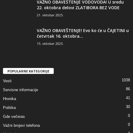
VAŽNO OBAVEŠTENJE VODOVODA! U sredu
22. oktobra delovi ZLATIBORA BEZ VODE
21. oktobar 2025.
VAŽNO OBAVEŠTENJE! Evo ko će u ČAJETINI u
četvrtak 16. oktobra...
15. oktobar 2025.
POPULARNE KATEGORIJE
1038
Vesti
86
Servisne informacije
41
Hronika
30
Politika
0
Gde večeras
0
Važni brojevi telefona