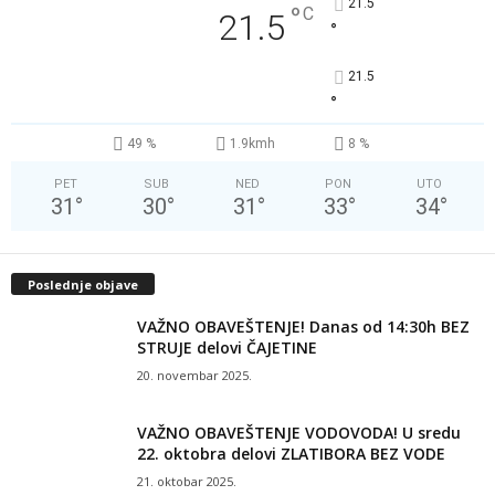
21.5
°
C
21.5
°
21.5
°
49 %
1.9kmh
8 %
PET
SUB
NED
PON
UTO
31
°
30
°
31
°
33
°
34
°
Poslednje objave
VAŽNO OBAVEŠTENJE! Danas od 14:30h BEZ
STRUJE delovi ČAJETINE
20. novembar 2025.
VAŽNO OBAVEŠTENJE VODOVODA! U sredu
22. oktobra delovi ZLATIBORA BEZ VODE
21. oktobar 2025.