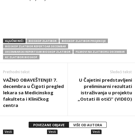
KLJUČNE REČI
BIOSKOP ZLATIBOR
BIOSKOP ZLATIBOR PROJEKCIJE
BIOSKOP ZLATIBOR REPERTOAR DECEMBAR
DECEMBARSKI REPERTOAR BIOSKOP ZLATIBOR
FILMOVI NA ZLATIBORU DECEMBAR
KC ZLATIBOR BIOSKOP
Prethodni tekst
Sledeći tekst
VAŽNO OBAVEŠTENJE! 7.
U Čajetini predstavljeni
decembra u Čigoti pregled
preliminarni rezultati
lekara sa Medicinskog
istraživanja u projektu
fakulteta i Kliničkog
„Ostati ili otići“ (VIDEO)
centra
POVEZANE OBJAVE
VIŠE OD AUTORA
Vesti
Vesti
Vesti