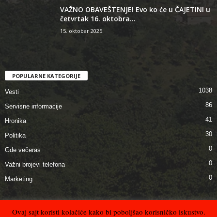
VAŽNO OBAVEŠTENJE! Evo ko će u ČAJETINI u
četvrtak 16. oktobra...
15. oktobar 2025.
POPULARNE KATEGORIJE
1038
Vesti
86
Servisne informacije
41
Hronika
30
Politika
0
Gde večeras
0
Važni brojevi telefona
0
Marketing
Ovaj sajt koristi kolačiće kako bi poboljšao korisničko iskustvo.