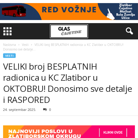
Naslovna
Vesti
VELIKI broj BESPLATNIH radionica u KC Zlatibor u OKTOBRU!
Donosimo sve detalje...
VESTI
VELIKI broj BESPLATNIH
radionica u KC Zlatibor u
OKTOBRU! Donosimo sve detalje
i RASPORED
24. septembar 2025.
0