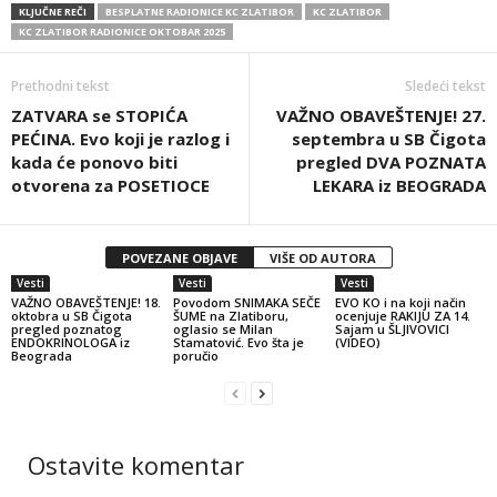
KLJUČNE REČI
BESPLATNE RADIONICE KC ZLATIBOR
KC ZLATIBOR
KC ZLATIBOR RADIONICE OKTOBAR 2025
Prethodni tekst
Sledeći tekst
ZATVARA se STOPIĆA
VAŽNO OBAVEŠTENJE! 27.
PEĆINA. Evo koji je razlog i
septembra u SB Čigota
kada će ponovo biti
pregled DVA POZNATA
otvorena za POSETIOCE
LEKARA iz BEOGRADA
POVEZANE OBJAVE
VIŠE OD AUTORA
Vesti
Vesti
Vesti
VAŽNO OBAVEŠTENJE! 18.
Povodom SNIMAKA SEČE
EVO KO i na koji način
oktobra u SB Čigota
ŠUME na Zlatiboru,
ocenjuje RAKIJU ZA 14.
pregled poznatog
oglasio se Milan
Sajam u ŠLJIVOVICI
ENDOKRINOLOGA iz
Stamatović. Evo šta je
(VIDEO)
Beograda
poručio
Ostavite komentar