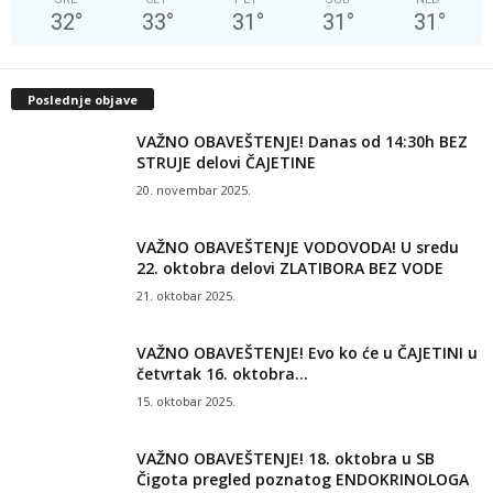
32
°
33
°
31
°
31
°
31
°
Poslednje objave
VAŽNO OBAVEŠTENJE! Danas od 14:30h BEZ
STRUJE delovi ČAJETINE
20. novembar 2025.
VAŽNO OBAVEŠTENJE VODOVODA! U sredu
22. oktobra delovi ZLATIBORA BEZ VODE
21. oktobar 2025.
VAŽNO OBAVEŠTENJE! Evo ko će u ČAJETINI u
četvrtak 16. oktobra...
15. oktobar 2025.
VAŽNO OBAVEŠTENJE! 18. oktobra u SB
Čigota pregled poznatog ENDOKRINOLOGA