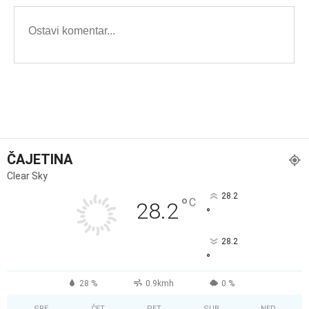
ČAJETINA
Clear Sky
28.2
°
C
28.2
°
28.2
°
28 %
0.9kmh
0 %
SRE
ČET
PET
SUB
NED