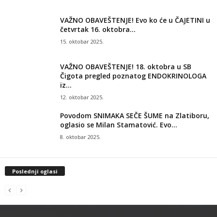
VAŽNO OBAVEŠTENJE! Evo ko će u ČAJETINI u
četvrtak 16. oktobra...
15. oktobar 2025.
VAŽNO OBAVEŠTENJE! 18. oktobra u SB
Čigota pregled poznatog ENDOKRINOLOGA
iz...
12. oktobar 2025.
Povodom SNIMAKA SEČE ŠUME na Zlatiboru,
oglasio se Milan Stamatović. Evo...
8. oktobar 2025.
Poslednji oglasi