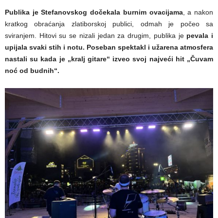
Publika je Stefanovskog dočekala burnim ovacijama
, a nakon
kratkog obraćanja zlatiborskoj publici, odmah je počeo sa
sviranjem. Hitovi su se nizali jedan za drugim, publika je
pevala i
upijala svaki stih i notu.
Poseban spektakl i užarena atmosfera
nastali su kada je „kralj gitare“ izveo svoj najveći hit „Čuvam
noć od budnih“.