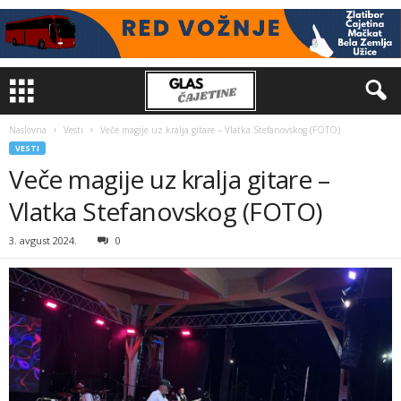
Naslovna
Vesti
Veče magije uz kralja gitare – Vlatka Stefanovskog (FOTO)
VESTI
Veče magije uz kralja gitare –
Vlatka Stefanovskog (FOTO)
3. avgust 2024.
0