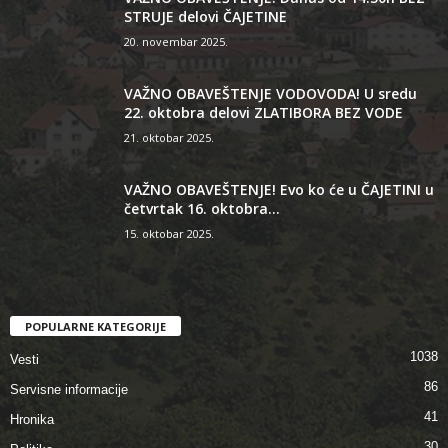
STRUJE delovi ČAJETINE
20. novembar 2025.
VAŽNO OBAVEŠTENJE VODOVODA! U sredu
22. oktobra delovi ZLATIBORA BEZ VODE
21. oktobar 2025.
VAŽNO OBAVEŠTENJE! Evo ko će u ČAJETINI u
četvrtak 16. oktobra...
15. oktobar 2025.
POPULARNE KATEGORIJE
1038
Vesti
86
Servisne informacije
41
Hronika
30