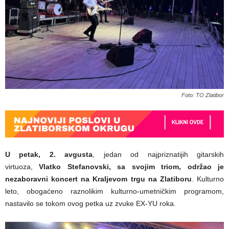
Foto: TO Zlatibor
U petak, 2. avgusta
, jedan od najpriznatijih gitarskih
virtuoza,
Vlatko Stefanovski, sa svojim triom, održao je
nezaboravni koncert na Kraljevom trgu na Zlatiboru
. Kulturno
leto, obogaćeno raznolikim kulturno-umetničkim programom,
nastavilo se tokom ovog petka uz zvuke EX-YU roka.