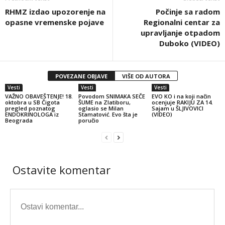
RHMZ izdao upozorenje na
Počinje sa radom
opasne vremenske pojave
Regionalni centar za
upravljanje otpadom
Duboko (VIDEO)
POVEZANE OBJAVE
VIŠE OD AUTORA
Vesti
Vesti
Vesti
VAŽNO OBAVEŠTENJE! 18.
Povodom SNIMAKA SEČE
EVO KO i na koji način
oktobra u SB Čigota
ŠUME na Zlatiboru,
ocenjuje RAKIJU ZA 14.
pregled poznatog
oglasio se Milan
Sajam u ŠLJIVOVICI
ENDOKRINOLOGA iz
Stamatović. Evo šta je
(VIDEO)
Beograda
poručio
Ostavite komentar