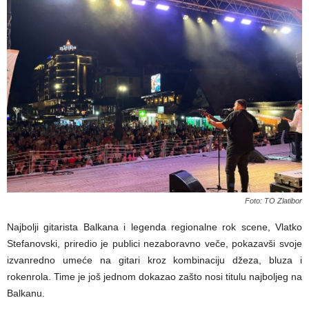
Foto: TO Zlatibor
Najbolji gitarista Balkana i legenda regionalne rok scene, Vlatko
Stefanovski, priredio je publici nezaboravno veče, pokazavši svoje
izvanredno umeće na gitari kroz kombinaciju džeza, bluza i
rokenrola. Time je još jednom dokazao zašto nosi titulu najboljeg na
Balkanu.