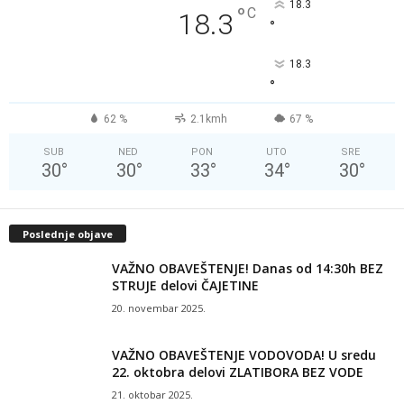
18.3
°
C
18.3
°
18.3
°
62 %
2.1kmh
67 %
SUB
NED
PON
UTO
SRE
30
°
30
°
33
°
34
°
30
°
Poslednje objave
VAŽNO OBAVEŠTENJE! Danas od 14:30h BEZ
STRUJE delovi ČAJETINE
20. novembar 2025.
VAŽNO OBAVEŠTENJE VODOVODA! U sredu
22. oktobra delovi ZLATIBORA BEZ VODE
21. oktobar 2025.