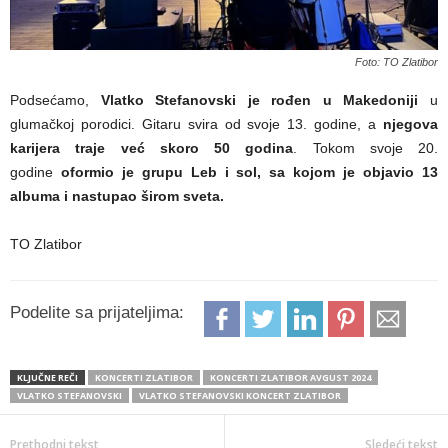
Foto: TO Zlatibor
Podsećamo,
Vlatko Stefanovski je rođen u Makedoniji
u
glumačkoj porodici. Gitaru svira od svoje 13. godine, a
njegova
karijera traje već skoro 50 godina
. Tokom svoje 20.
godine
oformio je grupu Leb i sol, sa kojom je objavio 13
albuma i nastupao širom sveta.
TO Zlatibor
Podelite sa prijateljima:
KLJUČNE REČI
KONCERTI ZLATIBOR
KONCERTI ZLATIBOR AVGUST 2024
VLATKO STEFANOVSKI
VLATKO STEFANOVSKI KONCERT ZLATIBOR
Prethodni tekst
Sledeći tekst