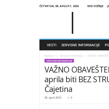
ČETVRTAK, 06. AVGUST, 2026
RED VOŽNJE
J
G
l
a
s
Č
a
j
VESTI
SERVISNE INFORMACIJE
PO
e
t
Naslovna
Servisne informacije
VAŽNO OBAVEŠTENJE
i
SERVISNE INFORMACIJE
n
VAŽNO OBAVEŠTENJE
e
aprila biti BEZ STRU
Čajetina
28. april 2025.
0