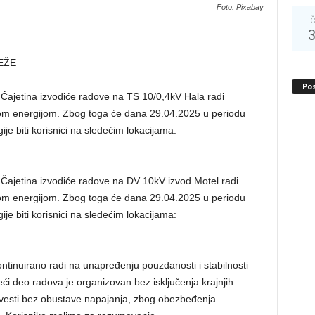
Foto: Pixabay
Č
EŽE
Po
 Čajetina izvodiće radove na TS 10/0,4kV Hala radi
nom energijom. Zbog toga će dana 29.04.2025 u periodu
je biti korisnici na sledećim lokacijama:
 Čajetina izvodiće radove na DV 10kV izvod Motel radi
nom energijom. Zbog toga će dana 29.04.2025 u periodu
je biti korisnici na sledećim lokacijama:
kontinuirano radi na unapređenju pouzdanosti i stabilnosti
i deo radova je organizovan bez isključenja krajnjih
ovesti bez obustave napajanja, zbog obezbeđenja