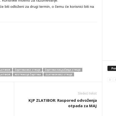
. Korisnike molimo za razumevanje.
e biti odloženi za drugi termin, o čemu će korisnici biti na
Pos
ZLATIBOR
ČAJETINA BEZ STRUJE
ČAJETINA ISKLJUČENJA STRUJE
ZLATIBOR
RESTRIKCIJE ČAJETINA
ZLATIBOR BEZ STRUJE
Sledeći tekst
KJP ZLATIBOR: Raspored odvoženja
otpada za MAJ