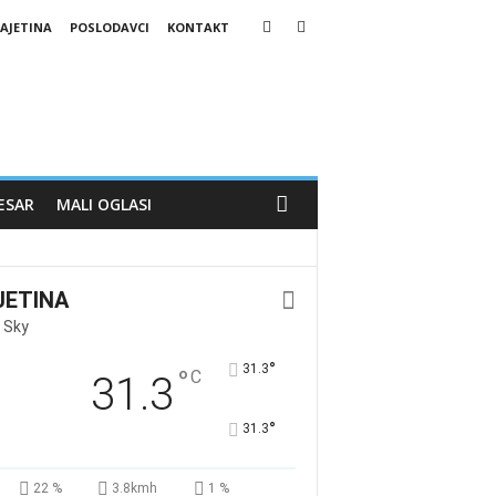
AJETINA
POSLODAVCI
KONTAKT
ESAR
MALI OGLASI
JETINA
 Sky
°
31.3
°
C
31.3
°
31.3
22 %
3.8kmh
1 %