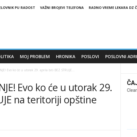
ELOVNIK PU RADOST
VAŽNI BROJEVI TELEFONA
RADNO VREME LEKARA DZ Č
LITIKA
MOJ PROBLEM
HRONIKA
POSLOVI
POSLOVNI ADR
! Evo ko će u utorak 29. aprila biti BEZ STRUJE...
ČA
! Evo ko će u utorak 29.
Clear
JE na teritoriji opštine