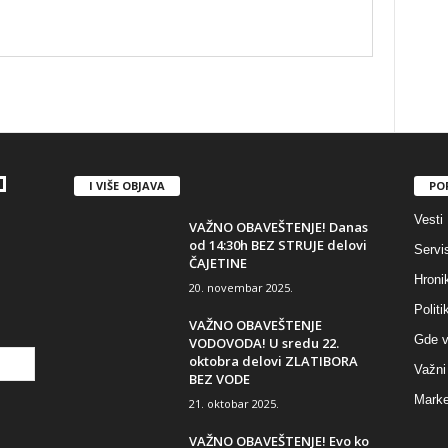
I VIŠE OBJAVA
PO
Vesti
VAŽNO OBAVEŠTENJE! Danas
od 14:30h BEZ STRUJE delovi
Servi
ČAJETINE
Hroni
20. novembar 2025.
Politi
VAŽNO OBAVEŠTENJE
Gde v
VODOVODA! U sredu 22.
oktobra delovi ZLATIBORA
Važni 
BEZ VODE
Marke
21. oktobar 2025.
VAŽNO OBAVEŠTENJE! Evo ko