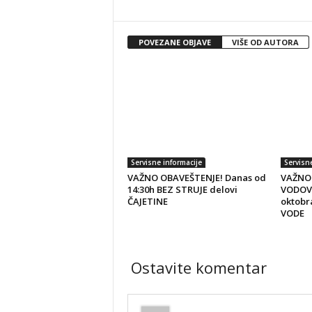
POVEZANE OBJAVE
VIŠE OD AUTORA
Servisne informacije
Servisn
VAŽNO OBAVEŠTENJE! Danas od
VAŽNO
14:30h BEZ STRUJE delovi
VODOVO
ČAJETINE
oktobr
VODE
Ostavite komentar