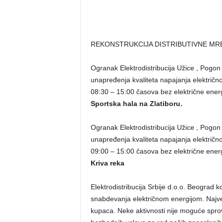
REKONSTRUKCIJA DISTRIBUTIVNE MR
Ogranak Elektrodistribucija Užice , Pogon
unapređenja kvaliteta napajanja električ
08:30 – 15:00 časova bez električne energi
Sportska hala na Zlatiboru.
Ogranak Elektrodistribucija Užice , Pogon
unapređenja kvaliteta napajanja električ
09:00 – 15:00 časova bez električne energi
Kriva reka
Elektrodistribucija Srbije d.o.o. Beograd 
snabdevanja električnom energijom. Najveć
kupaca. Neke aktivnosti nije moguće spr