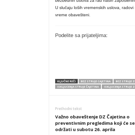
bezbednih uslova za rad naših zaposlenih
U slučaju loših vremenskih uslova, radovi ć
vreme obavešteni.
Podelite sa prijateljima:
KLJUČNE REČI
BEZ STRUJE CAJETINA
BEZ STRUJE 
ISKLJUCENJA STRUJE ČAJETINA
ISKLJUCENJA STRUJE 
Prethodni tekst
Važno obaveštenje DZ Čajetina o
preventivnim pregledima koji će se
održati u subotu 26. aprila