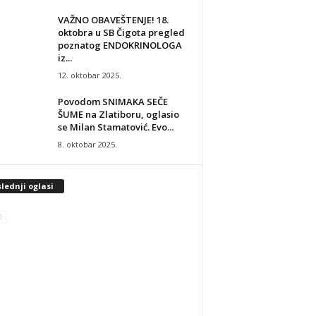
VAŽNO OBAVEŠTENJE! 18.
oktobra u SB Čigota pregled
poznatog ENDOKRINOLOGA
iz...
12. oktobar 2025.
Povodom SNIMAKA SEČE
ŠUME na Zlatiboru, oglasio
se Milan Stamatović. Evo...
8. oktobar 2025.
lednji oglasi