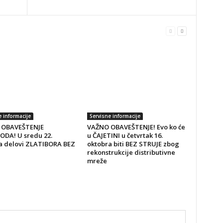
e informacije
Servisne informacije
 OBAVEŠTENJE
VAŽNO OBAVEŠTENJE! Evo ko će
DA! U sredu 22.
u ČAJETINI u četvrtak 16.
a delovi ZLATIBORA BEZ
oktobra biti BEZ STRUJE zbog
rekonstrukcije distributivne
mreže