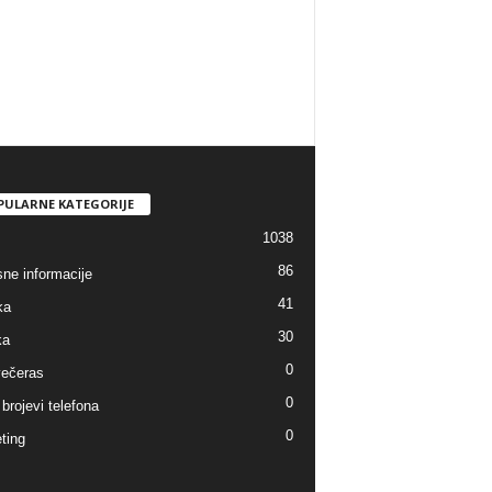
PULARNE KATEGORIJE
1038
86
sne informacije
41
ka
30
ka
0
ečeras
0
brojevi telefona
0
ting