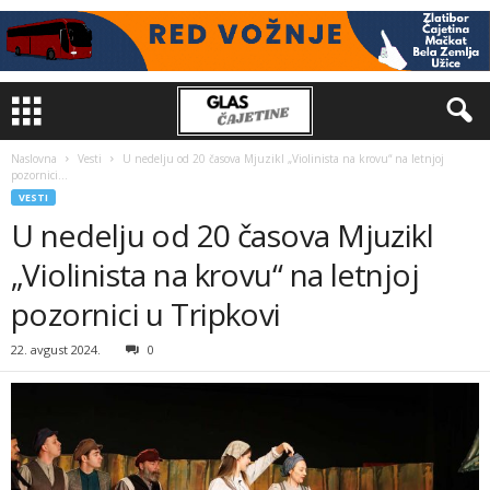
Naslovna
Vesti
U nedelju od 20 časova Mjuzikl „Violinista na krovu“ na letnjoj
pozornici...
VESTI
U nedelju od 20 časova Mjuzikl
„Violinista na krovu“ na letnjoj
pozornici u Tripkovi
22. avgust 2024.
0