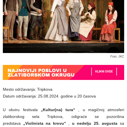
Foto: JKC
Mesto održavanja: Tripkova
Datum održavanja: 25.08.2024. godine u 20 časova
U okviru festivala
„Kultur(na) tura“
, u magičnoj atmosferi
zlatiborskog sela Tripkova, odigraće se pozorišna
predstava
„Violinista na krovu“
,
u nedelju 25. avgusta
sa