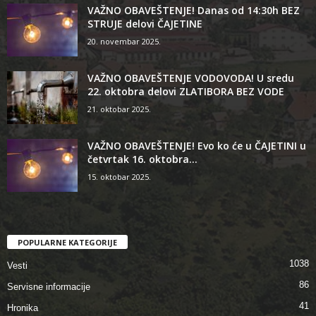
VAŽNO OBAVEŠTENJE! Danas od 14:30h BEZ
STRUJE delovi ČAJETINE
20. novembar 2025.
VAŽNO OBAVEŠTENJE VODOVODA! U sredu
22. oktobra delovi ZLATIBORA BEZ VODE
21. oktobar 2025.
VAŽNO OBAVEŠTENJE! Evo ko će u ČAJETINI u
četvrtak 16. oktobra...
15. oktobar 2025.
POPULARNE KATEGORIJE
1038
Vesti
86
Servisne informacije
41
Hronika