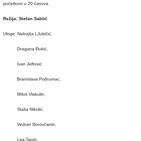
početkom u 20 časova.
Režija: Stefan Sablić
Uloge: Nebojša LJubičić,
Dragana Đukić,
Ivan Jeftović
Branislava Podrumac,
Miloš Vlakulin,
Staša Nikolić,
Vedran Borovčanin,
Lea Savin,