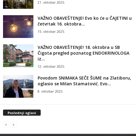
21. oktobar 2025.
VAŽNO OBAVEŠTENJE! Evo ko će u ČAJETINI u
četvrtak 16. oktobra...
15. oktobar 2025.
VAŽNO OBAVEŠTENJE! 18. oktobra u SB
Čigota pregled poznatog ENDOKRINOLOGA
iz...
12. oktobar 2025.
Povodom SNIMAKA SEČE ŠUME na Zlatiboru,
oglasio se Milan Stamatović. Evo...
8. oktobar 2025.
Poslednji oglasi