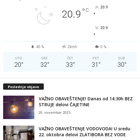
20.9
°
C
20.9
°
20.9
°
40 %
2kmh
0 %
UTO
SRE
ČET
PET
SUB
20
°
32
°
33
°
31
°
30
°
Poslednje objave
VAŽNO OBAVEŠTENJE! Danas od 14:30h BEZ
STRUJE delovi ČAJETINE
20. novembar 2025.
VAŽNO OBAVEŠTENJE VODOVODA! U sredu
22. oktobra delovi ZLATIBORA BEZ VODE