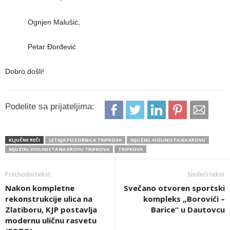
Ognjen Malušić,
Petar Đorđević
Dobro došli!
Podelite sa prijateljima:
KLJUČNE REČI
LETNJA POZORNICA TRIPKOVA
MJUZIKL VIOLINISTA NA KROVU
MJUZIKL VIOLINISTA NA KROVU TRIPKOVA
TRIPKOVA
Prethodni tekst
Sledeći tekst
Nakon kompletne
Svečano otvoren sportski
rekonstrukcije ulica na
kompleks „Borovići –
Zlatiboru, KJP postavlja
Barice“ u Dautovcu
modernu uličnu rasvetu