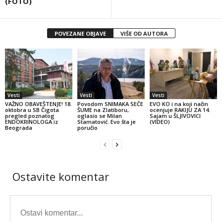
(FOTO)
POVEZANE OBJAVE
VIŠE OD AUTORA
Vesti
Vesti
Vesti
VAŽNO OBAVEŠTENJE! 18.
Povodom SNIMAKA SEČE
EVO KO i na koji način
oktobra u SB Čigota
ŠUME na Zlatiboru,
ocenjuje RAKIJU ZA 14.
pregled poznatog
oglasio se Milan
Sajam u ŠLJIVOVICI
ENDOKRINOLOGA iz
Stamatović. Evo šta je
(VIDEO)
Beograda
poručio
Ostavite komentar