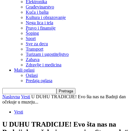
Elektronika
Građevinarstvo
Kuća i bašta
Kultura i obrazovanje
Nega lica i tela
Pravo i finansije
Šoping
Sport
Sve za decu
Transport
Turizam i ugostiteljstvo
Zabava
Zdravlje i medicina
Mali oglasi
Oglasi
Predaja oglasa
Naslovna
Vesti
U DUHU TRADICIJE! Evo šta nas na Badnji dan
očekuje u muzeju...
Vesti
U DUHU TRADICIJE! Evo šta nas na