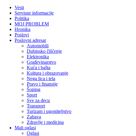
Vesti
Servisne informacije
Politika
MOJ PROBLEM
Hronika
Poslovi
Poslovni adresar
Automobili
Dubinsko čišćenje
Elektronika
Građevinarstvo
Kuća i bašta
Kultura i obrazovanje
Nega lica i tela
Pravo i finansije
Šoping
Sport
Sve za decu
Transport
Turizam i ugostiteljstvo
Zabava
Zdravlje i medicina
Mali oglasi
Oglasi