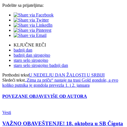
Podelite sa prijateljima:
KLJUČNE REČI
badnji dan
badnji dan sirogojno
staro selo sirogojno
staro selo sirogojno badnji dan
Prethodni tekst
U NEDELJU DAN ŽALOSTI U SRBIJI
Sledeći tekst
„Zima za priču“ nastaje na trasi Gold gondole, a evo
koliko putnika je gondola prevezla 1. i 2. januara
POVEZANE OBJAVE
VIŠE OD AUTORA
Vesti
VAŽNO OBAVEŠTENJE! 18. oktobra u SB Čigota