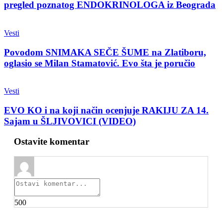
pregled poznatog ENDOKRINOLOGA iz Beograda
Vesti
Povodom SNIMAKA SEČE ŠUME na Zlatiboru,
oglasio se Milan Stamatović. Evo šta je poručio
Vesti
EVO KO i na koji način ocenjuje RAKIJU ZA 14.
Sajam u ŠLJIVOVICI (VIDEO)
Ostavite komentar
500