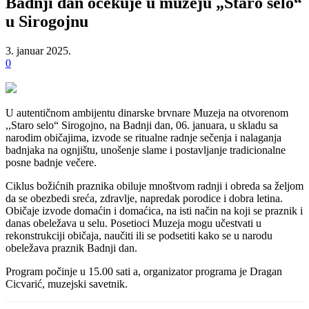
Badnji dan očekuje u muzeju „Staro selo“
u Sirogojnu
3. januar 2025.
0
U autentičnom ambijentu dinarske brvnare Muzeja na otvorenom
,,Staro selo“ Sirogojno, na Badnji dan, 06. januara, u skladu sa
narodim običajima, izvode se ritualne radnje sečenja i nalaganja
badnjaka na ognjištu, unošenje slame i postavljanje tradicionalne
posne badnje večere.
Ciklus božićnih praznika obiluje mnoštvom radnji i obreda sa željom
da se obezbedi sreća, zdravlje, napredak porodice i dobra letina.
Običaje izvode domaćin i domaćica, na isti način na koji se praznik i
danas obeležava u selu. Posetioci Muzeja mogu učestvati u
rekonstrukciji običaja, naučiti ili se podsetiti kako se u narodu
obeležava praznik Badnji dan.
Program počinje u 15.00 sati a, organizator programa je Dragan
Cicvarić, muzejski savetnik.