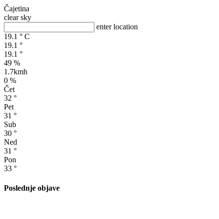
Čajetina
clear sky
enter location
19.1
°
C
19.1
°
19.1
°
49 %
1.7kmh
0 %
Čet
32
°
Pet
31
°
Sub
30
°
Ned
31
°
Pon
33
°
Poslednje objave