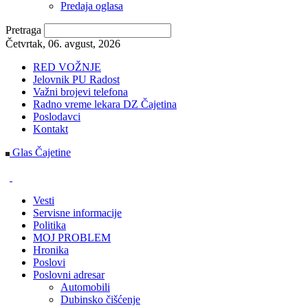
Predaja oglasa
Pretraga
Četvrtak, 06. avgust, 2026
RED VOŽNJE
Jelovnik PU Radost
Važni brojevi telefona
Radno vreme lekara DZ Čajetina
Poslodavci
Kontakt
Glas Čajetine
Vesti
Servisne informacije
Politika
MOJ PROBLEM
Hronika
Poslovi
Poslovni adresar
Automobili
Dubinsko čišćenje