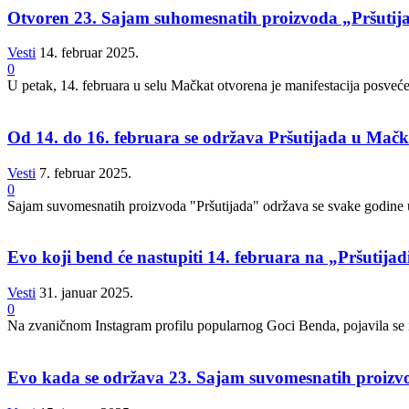
Otvoren 23. Sajam suhomesnatih proizvoda „Pršutija
Vesti
14. februar 2025.
0
U petak, 14. februara u selu Mačkat otvorena je manifestacija posvećen
Od 14. do 16. februara se održava Pršutijada u Mač
Vesti
7. februar 2025.
0
Sajam suvomesnatih proizvoda "Pršutijada" održava se svake godine u 
Evo koji bend će nastupiti 14. februara na „Pršutija
Vesti
31. januar 2025.
0
Na zvaničnom Instagram profilu popularnog Goci Benda, pojavila se i
Evo kada se održava 23. Sajam suvomesnatih proizv