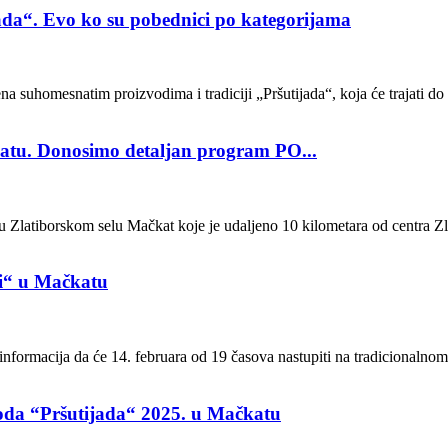
da“. Evo ko su pobednici po kategorijama
a suhomesnatim proizvodima i tradiciji „Pršutijada“, koja će trajati do 
katu. Donosimo detaljan program PO...
Zlatiborskom selu Mačkat koje je udaljeno 10 kilometara od centra Zlat
di“ u Mačkatu
nformacija da će 14. februara od 19 časova nastupiti na tradicionalnom
oda “Pršutijada“ 2025. u Mačkatu