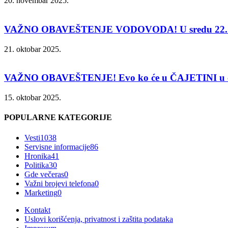
20. novembar 2025.
VAŽNO OBAVEŠTENJE VODOVODA! U sredu 22. 
21. oktobar 2025.
VAŽNO OBAVEŠTENJE! Evo ko će u ČAJETINI u čet
15. oktobar 2025.
POPULARNE KATEGORIJE
Vesti
1038
Servisne informacije
86
Hronika
41
Politika
30
Gde večeras
0
Važni brojevi telefona
0
Marketing
0
Kontakt
Uslovi korišćenja, privatnost i zaštita podataka