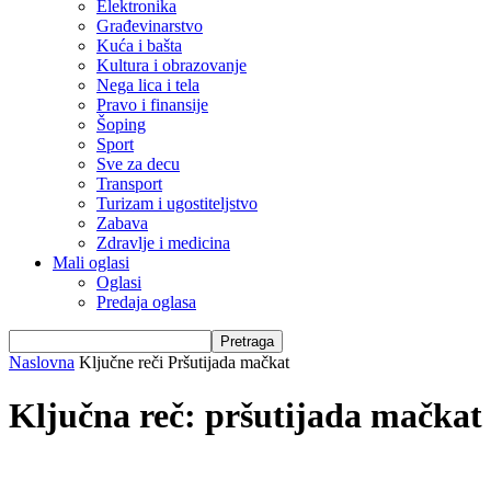
Elektronika
Građevinarstvo
Kuća i bašta
Kultura i obrazovanje
Nega lica i tela
Pravo i finansije
Šoping
Sport
Sve za decu
Transport
Turizam i ugostiteljstvo
Zabava
Zdravlje i medicina
Mali oglasi
Oglasi
Predaja oglasa
Naslovna
Ključne reči
Pršutijada mačkat
Ključna reč: pršutijada mačkat