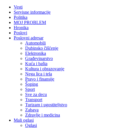
Vesti
Servisne informacije
Politika
MOJ PROBLEM
Hronika
Poslovi
Poslovni adresar
Automobili
Dubinsko čišćenje
Elektronika
Građevinarstvo
Kuća i bašta
Kultura i obrazovanje
Nega lica i tela
Pravo i finansije
Šoping
Sport
Sve za decu
Transport
Turizam i ugostiteljstvo
Zabava
Zdravlje i medicina
Mali oglasi
Oglasi