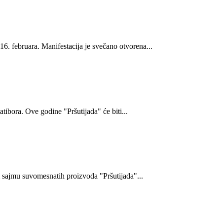
16. februara. Manifestacija je svečano otvorena...
ibora. Ove godine "Pršutijada" će biti...
 sajmu suvomesnatih proizvoda "Pršutijada"...