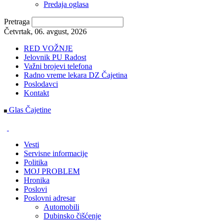
Predaja oglasa
Pretraga
Četvrtak, 06. avgust, 2026
RED VOŽNJE
Jelovnik PU Radost
Važni brojevi telefona
Radno vreme lekara DZ Čajetina
Poslodavci
Kontakt
Glas Čajetine
Vesti
Servisne informacije
Politika
MOJ PROBLEM
Hronika
Poslovi
Poslovni adresar
Automobili
Dubinsko čišćenje