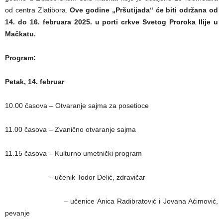
od centra Zlatibora.
Ove godine „Pršutijada“ će biti održana od
14. do 16. februara 2025. u porti crkve Svetog Proroka Ilije u
Mačkatu.
Program:
Petak, 14. februar
10.00 časova – Otvaranje sajma za posetioce
11.00 časova – Zvanično otvaranje sajma
11.15 časova – Kulturno umetnički program
– učenik Todor Delić, zdravičar
– učenice Anica Radibratović i Jovana Aćimović,
pevanje