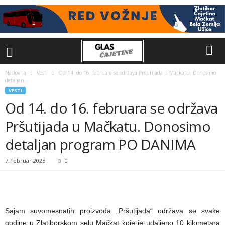
Naslovna
Vesti
Od 14. do 16. februara se održava Pršutijada u Mačkatu. Donosimo
detaljan...
VESTI
Od 14. do 16. februara se održava
Pršutijada u Mačkatu. Donosimo
detaljan program PO DANIMA
7. februar 2025.
0
Sajam suvomesnatih proizvoda „Pršutijada“ održava se svake
godine u Zlatiborskom selu Mačkat koje je udaljeno 10 kilometara