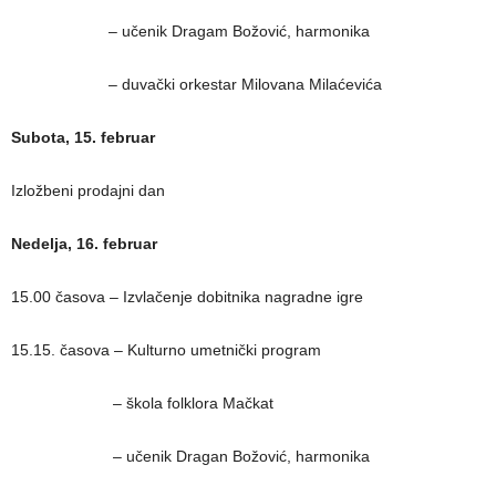
– učenik Dragam Božović, harmonika
– duvački orkestar Milovana Milaćevića
Subota, 15. februar
Izložbeni prodajni dan
Nedelja, 16. februar
15.00 časova – Izvlačenje dobitnika nagradne igre
15.15. časova – Kulturno umetnički program
– škola folklora Mačkat
– učenik Dragan Božović, harmonika