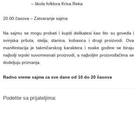
– škola folklora Kriva Reka
20.00 časova – Zatvaranje sajma
Na sajmu se mogu probati i kupiti delikatesi kao što su goveđa i
svinjska pršuta, stelja, slanina, kobasica i drugi proizvodi. Ova
manifestacija je takmičarskog karaktera i svake godine se biraju
najbolji srpski suvomesnati proizvodi, a najboljim proizvođačima se
dodeljuju priznanja.
Radno vreme sajma za sve dane od 10 do 20 časova
Podelite sa prijateljima: