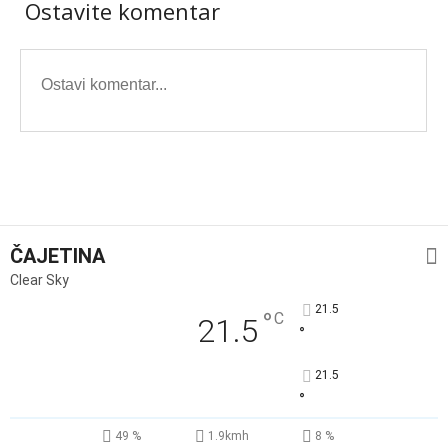
Ostavite komentar
ČAJETINA
Clear Sky
21.5
°
C
21.5
°
21.5
°
49 %
1.9kmh
8 %