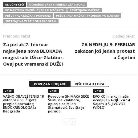
KLJUČNE REČI
DOGAĐAJI ZA SRETENJE NA ZLATIBORU
KO NASTUPA NA PRŠUTIJADA U MAČKATU
PRŠUTIJADA MAČKAT
PRŠUTIJADA MAČKAT PROGRAM
PRŠUTIJADA MAČKAT PROGRAM PO DANIMA
SRETENJE NA ZLATIBORU PROGRAM
Prethodni tekst
Sledeći tekst
Za petak 7. februar
ZA NEDELJU 9. FEBRUAR
najavljena nova BLOKADA
zakazan još jedan protest
magistrale Užice-Zlatibor.
u Čajetini
Ovaj put vremenski DUŽE!
POVEZANE OBJAVE
VIŠE OD AUTORA
Vesti
Vesti
Vesti
VAŽNO OBAVEŠTENJE! 18.
Povodom SNIMAKA SEČE
EVO KO i na koji način
oktobra u SB Čigota
ŠUME na Zlatiboru,
ocenjuje RAKIJU ZA 14.
pregled poznatog
oglasio se Milan
Sajam u ŠLJIVOVICI
ENDOKRINOLOGA iz
Stamatović. Evo šta je
(VIDEO)
Beograda
poručio