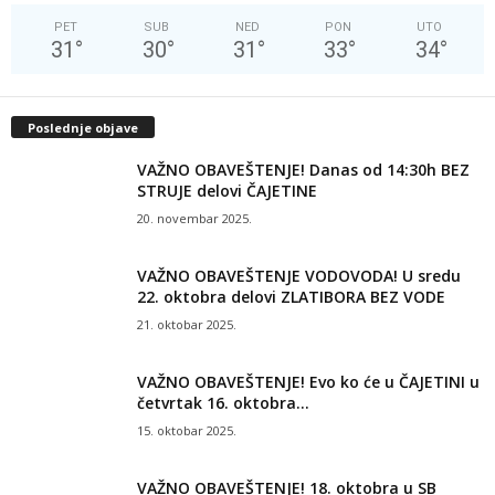
PET
SUB
NED
PON
UTO
31
°
30
°
31
°
33
°
34
°
Poslednje objave
VAŽNO OBAVEŠTENJE! Danas od 14:30h BEZ
STRUJE delovi ČAJETINE
20. novembar 2025.
VAŽNO OBAVEŠTENJE VODOVODA! U sredu
22. oktobra delovi ZLATIBORA BEZ VODE
21. oktobar 2025.
VAŽNO OBAVEŠTENJE! Evo ko će u ČAJETINI u
četvrtak 16. oktobra...
15. oktobar 2025.
VAŽNO OBAVEŠTENJE! 18. oktobra u SB