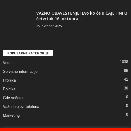
VAŽNO OBAVEŠTENJE! Evo ko će u ČAJETINI u
četvrtak 16. oktobra...
15. oktobar 2025.
POPULARNE KATEGORIJE
1038
Vesti
86
Servisne informacije
41
Hronika
30
Politika
0
Gde večeras
0
Važni brojevi telefona
0
Marketing