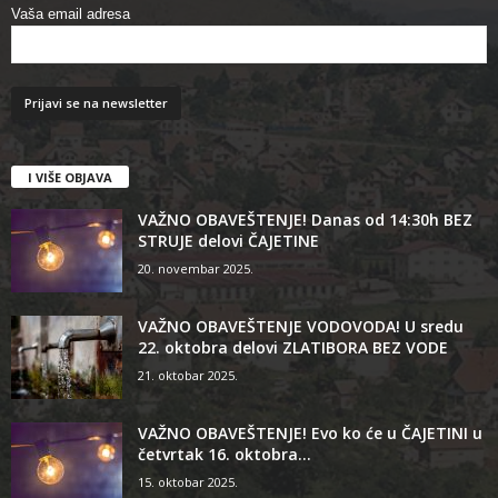
Vaša email adresa
I VIŠE OBJAVA
VAŽNO OBAVEŠTENJE! Danas od 14:30h BEZ
STRUJE delovi ČAJETINE
20. novembar 2025.
VAŽNO OBAVEŠTENJE VODOVODA! U sredu
22. oktobra delovi ZLATIBORA BEZ VODE
21. oktobar 2025.
VAŽNO OBAVEŠTENJE! Evo ko će u ČAJETINI u
četvrtak 16. oktobra...
15. oktobar 2025.