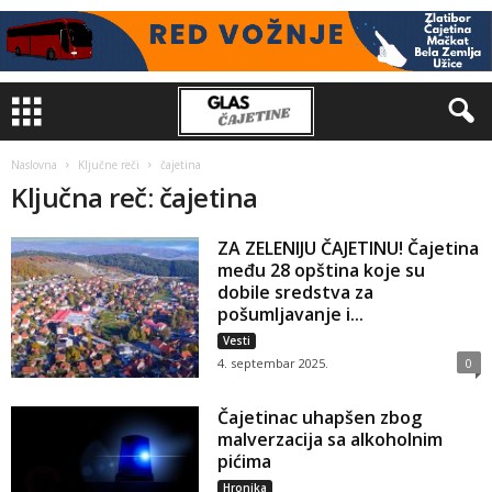
Naslovna
Ključne reči
čajetina
Ključna reč: čajetina
ZA ZELENIJU ČAJETINU! Čajetina
među 28 opština koje su
dobile sredstva za
pošumljavanje i...
Vesti
4. septembar 2025.
0
Čajetinac uhapšen zbog
malverzacija sa alkoholnim
pićima
Hronika