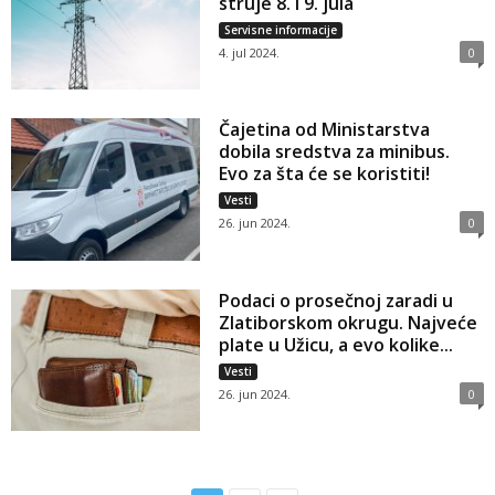
struje 8. i 9. jula
Servisne informacije
4. jul 2024.
0
Čajetina od Ministarstva
dobila sredstva za minibus.
Evo za šta će se koristiti!
Vesti
26. jun 2024.
0
Podaci o prosečnoj zaradi u
Zlatiborskom okrugu. Najveće
plate u Užicu, a evo kolike...
Vesti
26. jun 2024.
0