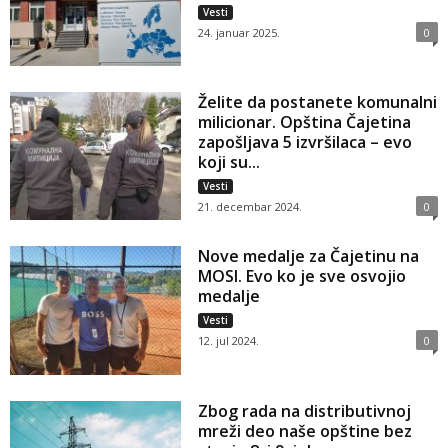
Vesti
24. januar 2025.
0
Želite da postanete komunalni
milicionar. Opština Čajetina
zapošljava 5 izvršilaca – evo
koji su...
Vesti
21. decembar 2024.
0
Nove medalje za Čajetinu na
MOSI. Evo ko je sve osvojio
medalje
Vesti
12. jul 2024.
0
Zbog rada na distributivnoj
mreži deo naše opštine bez