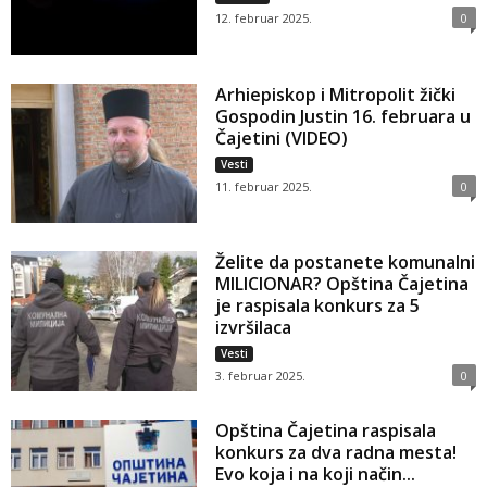
12. februar 2025.
0
Arhiepiskop i Mitropolit žički
Gospodin Justin 16. februara u
Čajetini (VIDEO)
Vesti
11. februar 2025.
0
Želite da postanete komunalni
MILICIONAR? Opština Čajetina
je raspisala konkurs za 5
izvršilaca
Vesti
3. februar 2025.
0
Opština Čajetina raspisala
konkurs za dva radna mesta!
Evo koja i na koji način...