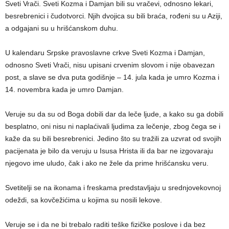
Sveti Vrači. Sveti Kozma i Damjan bili su vračevi, odnosno lekari,
besrebrenici i čudotvorci. Njih dvojica su bili braća, rođeni su u Aziji,
a odgajani su u hrišćanskom duhu.
U kalendaru Srpske pravoslavne crkve Sveti Kozma i Damjan,
odnosno Sveti Vrači, nisu upisani crvenim slovom i nije obavezan
post, a slave se dva puta godišnje – 14. jula kada je umro Kozma i
14. novembra kada je umro Damjan.
Veruje su da su od Boga dobili dar da leče ljude, a kako su ga dobili
besplatno, oni nisu ni naplaćivali ljudima za lečenje, zbog čega se i
kaže da su bili besrebrenici. Jedino što su tražili za uzvrat od svojih
pacijenata je bilo da veruju u Isusa Hrista ili da bar ne izgovaraju
njegovo ime uludo, čak i ako ne žele da prime hrišćansku veru.
Svetitelji se na ikonama i freskama predstavljaju u srednjovekovnoj
odeždi, sa kovčežićima u kojima su nosili lekove.
Veruje se i da ne bi trebalo raditi teške fizičke poslove i da bez