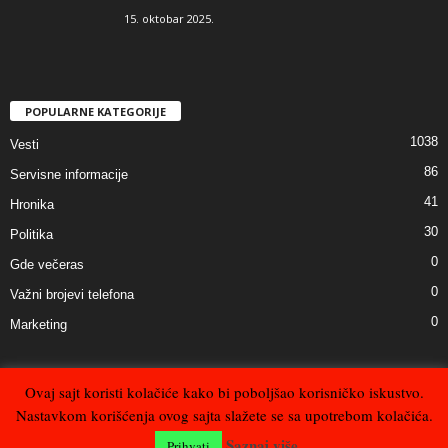
15. oktobar 2025.
POPULARNE KATEGORIJE
1038
Vesti
86
Servisne informacije
41
Hronika
30
Politika
0
Gde večeras
0
Važni brojevi telefona
0
Marketing
Ovaj sajt koristi kolačiće kako bi poboljšao korisničko iskustvo.
Nastavkom korišćenja ovog sajta slažete se sa upotrebom kolačića.
Kontakt
Uslovi korišćenja, privatnost i zaštita podataka
Impresum
Saznaj više
Prihvati