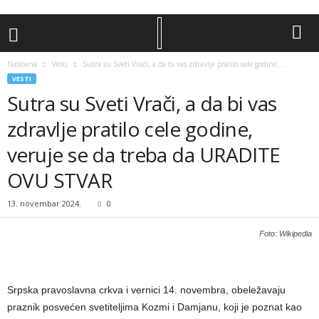
Naslovna
Vesti
Sutra su Sveti Vrači, a da bi vas zdravlje pratilo cele godine,...
VESTI
Sutra su Sveti Vrači, a da bi vas
zdravlje pratilo cele godine,
veruje se da treba da URADITE
OVU STVAR
13. novembar 2024.
0
Foto: Wikipedia
Srpska pravoslavna crkva i vernici 14. novembra, obeležavaju
praznik posvećen svetiteljima Kozmi i Damjanu, koji je poznat kao