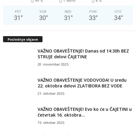
49 %
1.9kmh
8 %
PET
SUB
NED
PON
UTO
31
°
30
°
31
°
33
°
34
°
Poslednje objave
VAŽNO OBAVEŠTENJE! Danas od 14:30h BEZ
STRUJE delovi ČAJETINE
20. novembar 2025.
VAŽNO OBAVEŠTENJE VODOVODA! U sredu
22. oktobra delovi ZLATIBORA BEZ VODE
21. oktobar 2025.
VAŽNO OBAVEŠTENJE! Evo ko će u ČAJETINI u
četvrtak 16. oktobra...
15. oktobar 2025.