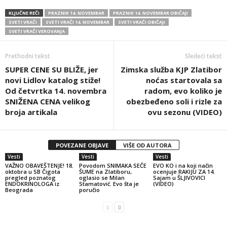
KLJUČNE REČI
PRAZNIK 14. NOVEMBAR
PRAZNIK 14. NOVEMBAR OBIČAJI
SVETI VRAČI
SVETI VRAČI 14. NOVEMBAR
SVETI VRAČI OBIČAJI
SVETI VRAČI VEROVANJA
Prethodni tekst
Sledeći tekst
SUPER CENE SU BLIŽE, jer
Zimska služba KJP Zlatibor
novi Lidlov katalog stiže!
noćas startovala sa
Od četvrtka 14. novembra
radom, evo koliko je
SNIŽENA CENA velikog
obezbeđeno soli i rizle za
broja artikala
ovu sezonu (VIDEO)
POVEZANE OBJAVE
VIŠE OD AUTORA
Vesti
Vesti
Vesti
VAŽNO OBAVEŠTENJE! 18.
Povodom SNIMAKA SEČE
EVO KO i na koji način
oktobra u SB Čigota
ŠUME na Zlatiboru,
ocenjuje RAKIJU ZA 14.
pregled poznatog
oglasio se Milan
Sajam u ŠLJIVOVICI
ENDOKRINOLOGA iz
Stamatović. Evo šta je
(VIDEO)
Beograda
poručio