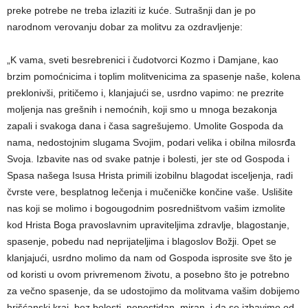
preke potrebe ne treba izlaziti iz kuće. Sutrašnji dan je po
narodnom verovanju dobar za molitvu za ozdravljenje:
„K vama, sveti besrebrenici i čudotvorci Kozmo i Damjane, kao
brzim pomoćnicima i toplim molitvenicima za spasenje naše, kolena
preklonivši, pritičemo i, klanjajući se, usrdno vapimo: ne prezrite
moljenja nas grešnih i nemoćnih, koji smo u mnoga bezakonja
zapali i svakoga dana i časa sagrešujemo. Umolite Gospoda da
nama, nedostojnim slugama Svojim, podari velika i obilna milosrđa
Svoja. Izbavite nas od svake patnje i bolesti, jer ste od Gospoda i
Spasa našega Isusa Hrista primili izobilnu blagodat isceljenja, radi
čvrste vere, besplatnog lečenja i mučeničke končine vaše. Uslišite
nas koji se molimo i bogougodnim posredništvom vašim izmolite
kod Hrista Boga pravoslavnim upraviteljima zdravlje, blagostanje,
spasenje, pobedu nad neprijateljima i blagoslov Božji. Opet se
klanjajući, usrdno molimo da nam od Gospoda isprosite sve što je
od koristi u ovom privremenom životu, a posebno što je potrebno
za večno spasenje, da se udostojimo da molitvama vašim dobijemo
hrišćanski kraj, bez bolesti, nepostidan, miran, i da se izbavimo od