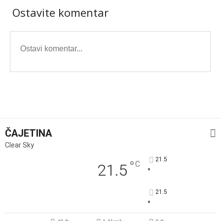
Ostavite komentar
ČAJETINA
Clear Sky
21.5
°
C
21.5
°
21.5
°