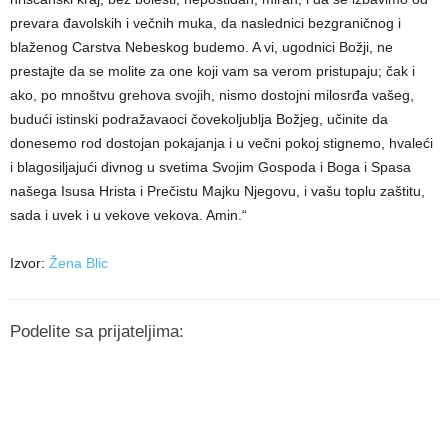
prevara đavolskih i večnih muka, da naslednici bezgraničnog i
blaženog Carstva Nebeskog budemo. A vi, ugodnici Božji, ne
prestajte da se molite za one koji vam sa verom pristupaju; čak i
ako, po mnoštvu grehova svojih, nismo dostojni milosrđa vašeg,
budući istinski podražavaoci čovekoljublja Božjeg, učinite da
donesemo rod dostojan pokajanja i u večni pokoj stignemo, hvaleći
i blagosiljajući divnog u svetima Svojim Gospoda i Boga i Spasa
našega Isusa Hrista i Prečistu Majku Njegovu, i vašu toplu zaštitu,
sada i uvek i u vekove vekova. Amin.“
Izvor:
Žena Blic
Podelite sa prijateljima: