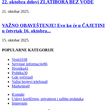
22. oktobra delovi ZLATIBORA BEZ VODE
21. oktobar 2025.
VAŽNO OBAVEŠTENJE! Evo ko će u ČAJETINI
u četvrtak 16. oktobra...
15. oktobar 2025.
POPULARNE KATEGORIJE
Vesti
1038
Servisne informacije
86
Hronika
41
Politika
30
Gde večeras
0
Važni brojevi telefona
0
Marketing
0
Kontakt
Uslovi korišćenja, privatnost i zaštita podataka
Impresum