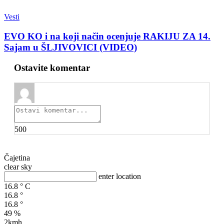
Vesti
EVO KO i na koji način ocenjuje RAKIJU ZA 14.
Sajam u ŠLJIVOVICI (VIDEO)
Ostavite komentar
500
Čajetina
clear sky
enter location
16.8
°
C
16.8
°
16.8
°
49 %
2kmh