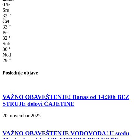
0 %
Sre
32
°
Čet
33
°
Pet
32
°
Sub
30
°
Ned
29
°
Poslednje objave
VAŽNO OBAVEŠTENJE! Danas od 14:30h BEZ
STRUJE delovi ČAJETINE
20. novembar 2025.
VAŽNO OBAVEŠTENJE VODOVODA! U sredu