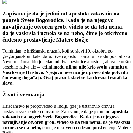
Zapisano je da je jedini od apostola zakasnio na
pogreb Svete Bogorodice. Kada je na njegovo
navaljivanje otvoren grob, videlo se da tela nema,
da je vaskrsla i uznela se na nebo, čime je otkriveno
čudesno proslavljenje Matere Božje
Tomindan je hrišćanski praznik koji se slavi 19. oktobra po
gregorijanskom kalendaru. Sveti apostol Toma, u narodu poznat kao
Neverni Toma, bio je jedan od dvanaestorice apostola, ali ga je nešto
posebno izdvajalo –
jedini među njima nije krio svoju sumnju u
Vasrksenje Hristovo. Njegova neverica je upravo dala potvrdu
čudesnog događaja. Ovaj praznik slavi se kao krsna i esnafska
slava.
Život i verovanja
Hrišćanstvo je propovedao u Indiji, gde je ustanovio crkvu i
postavio sveštenike i episkope. Zapisano je da je jedini od
apostola
zakasnio na pogreb Svete Bogorodice. Kada je na njegovo
navaljivanje otvoren grob, videlo se da tela nema, da je vaskrsla
i uznela se na nebo,
čime je otkriveno čudesno proslavljenje Matere
Božje.