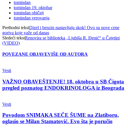
tomindan
tomindan 19. oktobar
tomindan običaji
tomindan verovanja
Prethodni tekst
Dizel i benzin nastavljaju skok! Ovo su nove cene
goriva koje važe od danas
Sledeći tekst
Renovira se biblioteka „Ljubiša R. Đenić“ u Čajetini
(VIDEO)
POVEZANE OBJAVE
VIŠE OD AUTORA
Vesti
VAŽNO OBAVEŠTENJE! 18. oktobra u SB Čigota
pregled poznatog ENDOKRINOLOGA iz Beograda
Vesti
Povodom SNIMAKA SEČE ŠUME na Zlatiboru,
oglasio se Milan Stamatović. Evo šta je poručio