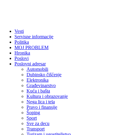
Vesti
Servisne informacije
Politika
MOJ PROBLEM
Hronika
Poslovi
Poslovni adresar
Automobili
Dubinsko čišćenje
Elektronika
Građevinarstvo
Kuća i bašta
Kultura i obrazovanje
Nega lica i tela
Pravo i finansije
Šoping
Sport
Sve za decu
Transport
Turizam i ugostiteljstvo