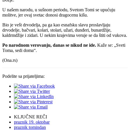
U našem narodu, u sušnom periodu, Svetom Tomi se upućuju
molitve, jer ovaj svetac donosi dragocenu kišu.
Bio je vešt drvodelja, pa ga kao esnafsku slavu proslavljaju
drvodelje, bačvari, kolari, stolari, užari, dunđeri, bunardžije,
kaldrmdžije i zidari. U nekim krajevima veruje se da štiti od vukova.
Po narodnom verovanju, danas se nikud ne ide.
Kaže se: „Sveti
Toma, sedi doma“.
(Ona.rs)
Podelite sa prijateljima:
KLJUČNE REČI
praznik 19. oktobar
praznik tomindan