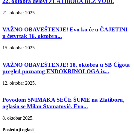
22. oktobra delovi ZLATIBORA BEZ VODE
21. oktobar 2025.
VAŽNO OBAVEŠTENJE! Evo ko će u ČAJETINI
u četvrtak 16. oktobra...
15. oktobar 2025.
VAŽNO OBAVEŠTENJE! 18. oktobra u SB Čigota
pregled poznatog ENDOKRINOLOGA iz...
12. oktobar 2025.
Povodom SNIMAKA SEČE ŠUME na Zlatiboru,
oglasio se Milan Stamatović. Evo...
8. oktobar 2025.
Poslednji oglasi