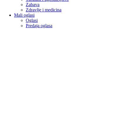
Zabava
Zdravlje i medicina
Mali oglasi
Oglasi
Predaja oglasa