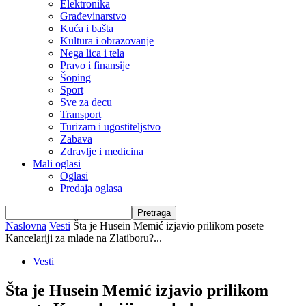
Elektronika
Građevinarstvo
Kuća i bašta
Kultura i obrazovanje
Nega lica i tela
Pravo i finansije
Šoping
Sport
Sve za decu
Transport
Turizam i ugostiteljstvo
Zabava
Zdravlje i medicina
Mali oglasi
Oglasi
Predaja oglasa
Naslovna
Vesti
Šta je Husein Memić izjavio prilikom posete
Kancelariji za mlade na Zlatiboru?...
Vesti
Šta je Husein Memić izjavio prilikom