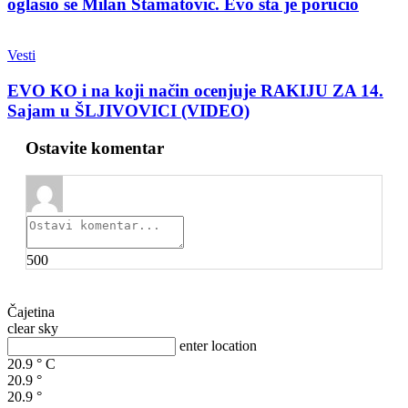
oglasio se Milan Stamatović. Evo šta je poručio
Vesti
EVO KO i na koji način ocenjuje RAKIJU ZA 14.
Sajam u ŠLJIVOVICI (VIDEO)
Ostavite komentar
500
Čajetina
clear sky
enter location
20.9
°
C
20.9
°
20.9
°