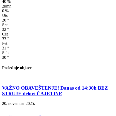
40 %
2kmh
0 %
Uto
20
°
Sre
32
°
Čet
33
°
Pet
31
°
Sub
30
°
Poslednje objave
VAŽNO OBAVEŠTENJE! Danas od 14:30h BEZ
STRUJE delovi ČAJETINE
20. novembar 2025.