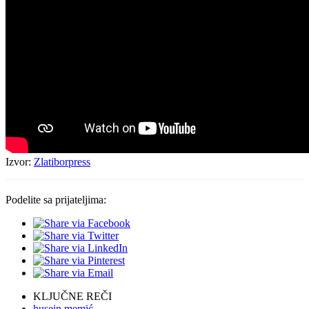
Izvor:
Zlatiborpress
Podelite sa prijateljima:
KLJUČNE REČI
husein memić