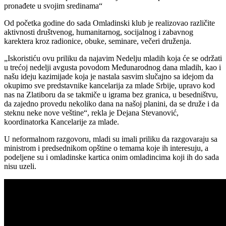
pronađete u svojim sredinama“
Od početka godine do sada Omladinski klub je realizovao različite
aktivnosti društvenog, humanitarnog, socijalnog i zabavnog
karektera kroz radionice, obuke, seminare, večeri druženja.
„Iskoristiću ovu priliku da najavim Nedelju mladih koja će se održati
u trećoj nedelji avgusta povodom Međunarodnog dana mladih, kao i
našu ideju kazimijade koja je nastala sasvim slučajno sa idejom da
okupimo sve predstavnike kancelarija za mlade Srbije, upravo kod
nas na Zlatiboru da se takmiče u igrama bez granica, u besedništvu,
da zajedno provedu nekoliko dana na našoj planini, da se druže i da
steknu neke nove veštine“, rekla je Dejana Stevanović,
koordinatorka Kancelarije za mlade.
U neformalnom razgovoru, mladi su imali priliku da razgovaraju sa
ministrom i predsednikom opštine o temama koje ih interesuju, a
podeljene su i omladinske kartica onim omladincima koji ih do sada
nisu uzeli.