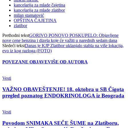
kancelarija za mlade čajetina
kancelarija za mlade zlatibor
milan stamatović
OPŠTINA ČAJETINA
zlatibor
Prethodni tekst
GORIVO PONOVO POSKUPELO: Objavljene
nove cene benzina i dizela koje će važiti u narednih sedam dana
Sledeći tekst
Danas je KJP Zlatibor uklanjalo stabla na više lokacija,
evo iz kog razloga (FOTO)
POVEZANE OBJAVE
VIŠE OD AUTORA
Vesti
VAŽNO OBAVEŠTENJE! 18. oktobra u SB Čigota
pregled poznatog ENDOKRINOLOGA iz Beograda
Vesti
Povodom SNIMAKA SEČE ŠUME na Zlatiboru,