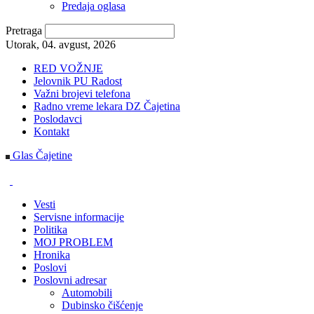
Predaja oglasa
Pretraga
Utorak, 04. avgust, 2026
RED VOŽNJE
Jelovnik PU Radost
Važni brojevi telefona
Radno vreme lekara DZ Čajetina
Poslodavci
Kontakt
Glas Čajetine
Vesti
Servisne informacije
Politika
MOJ PROBLEM
Hronika
Poslovi
Poslovni adresar
Automobili
Dubinsko čišćenje