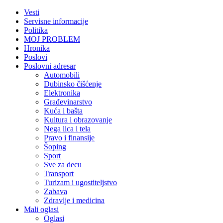
Vesti
Servisne informacije
Politika
MOJ PROBLEM
Hronika
Poslovi
Poslovni adresar
Automobili
Dubinsko čišćenje
Elektronika
Građevinarstvo
Kuća i bašta
Kultura i obrazovanje
Nega lica i tela
Pravo i finansije
Šoping
Sport
Sve za decu
Transport
Turizam i ugostiteljstvo
Zabava
Zdravlje i medicina
Mali oglasi
Oglasi