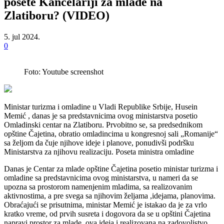
posete Kancelariji za mlade na
Zlatiboru? (VIDEO)
5. jul 2024.
0
Foto: Youtube screenshot
Ministar turizma i omladine u Vladi Republike Srbije, Husein
Memić , danas je sa predstavnicima ovog ministarstva posetio
Omladinski centar na Zlatiboru. Prvobitno se, sa predsednikom
opštine Čajetina, obratio omladincima u kongresnoj sali „Romanije“
sa željom da čuje njihove ideje i planove, ponudivši podršku
Ministarstva za njihovu realizaciju. Poseta ministra omladine
Danas je Centar za mlade opštine Čajetina posetio ministar turizma i
omladine sa predstavnicima ovog ministarstva, u nameri da se
upozna sa prostorom namenjenim mladima, sa realizovanim
aktivnostima, a pre svega sa njihovim željama ,idejama, planovima.
Obraćajući se prisutnima, ministar Memić je istakao da je za vrlo
kratko vreme, od prvih susreta i dogovora da se u opštini Čajetina
napravi prostor za mlade, ova ideja i realizovana na zadovoljstvo