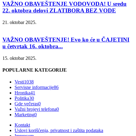
VAŽNO OBAVEŠTENJE VODOVODA! U sredu
22. oktobra delovi ZLATIBORA BEZ VODE
21. oktobar 2025.
VAŽNO OBAVEŠTENJE! Evo ko će u ČAJETINI
u četvrtak 16. oktobra...
15. oktobar 2025.
POPULARNE KATEGORIJE
Vesti
1038
Servisne informacije
86
Hronika
41
Politika
30
Gde večeras
0
Važni brojevi telefona
0
Marketing
0
Kontakt
Uslovi korišćenja, privatnost i zaštita podataka
Impresum