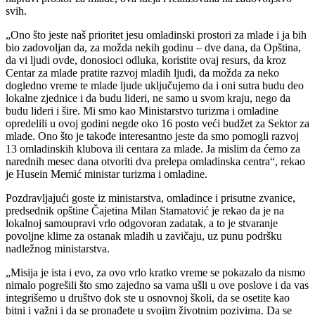
svih.
„Ono što jeste naš prioritet jesu omladinski prostori za mlade i ja bih
bio zadovoljan da, za možda nekih godinu – dve dana, da Opština,
da vi ljudi ovde, donosioci odluka, koristite ovaj resurs, da kroz
Centar za mlade pratite razvoj mladih ljudi, da možda za neko
dogledno vreme te mlade ljude uključujemo da i oni sutra budu deo
lokalne zjednice i da budu lideri, ne samo u svom kraju, nego da
budu lideri i šire. Mi smo kao Ministarstvo turizma i omladine
opredelili u ovoj godini negde oko 16 posto veći budžet za Sektor za
mlade. Ono što je takođe interesantno jeste da smo pomogli razvoj
13 omladinskih klubova ili centara za mlade. Ja mislim da ćemo za
narednih mesec dana otvoriti dva prelepa omladinska centra“, rekao
je Husein Memić ministar turizma i omladine.
Pozdravljajući goste iz ministarstva, omladince i prisutne zvanice,
predsednik opštine Čajetina Milan Stamatović je rekao da je na
lokalnoj samoupravi vrlo odgovoran zadatak, a to je stvaranje
povoljne klime za ostanak mladih u zavičaju, uz punu podršku
nadležnog ministarstva.
„Misija je ista i evo, za ovo vrlo kratko vreme se pokazalo da nismo
nimalo pogrešili što smo zajedno sa vama ušli u ove poslove i da vas
integrišemo u društvo dok ste u osnovnoj školi, da se osetite kao
bitni i važni i da se pronađete u svojim životnim pozivima. Da se