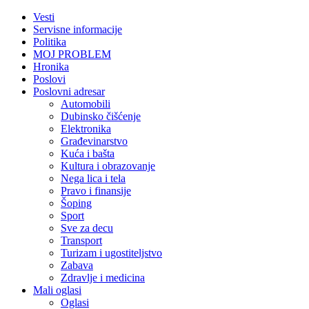
Vesti
Servisne informacije
Politika
MOJ PROBLEM
Hronika
Poslovi
Poslovni adresar
Automobili
Dubinsko čišćenje
Elektronika
Građevinarstvo
Kuća i bašta
Kultura i obrazovanje
Nega lica i tela
Pravo i finansije
Šoping
Sport
Sve za decu
Transport
Turizam i ugostiteljstvo
Zabava
Zdravlje i medicina
Mali oglasi
Oglasi