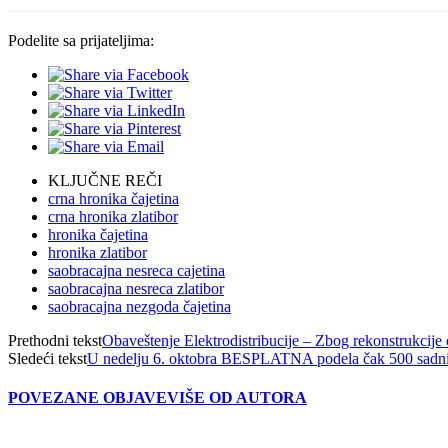
Podelite sa prijateljima:
KLJUČNE REČI
crna hronika čajetina
crna hronika zlatibor
hronika čajetina
hronika zlatibor
saobracajna nesreca cajetina
saobracajna nesreca zlatibor
saobracajna nezgoda čajetina
Prethodni tekst
Obaveštenje Elektrodistribucije – Zbog rekonstrukcije 
Sledeći tekst
U nedelju 6. oktobra BESPLATNA podela čak 500 sadnic
POVEZANE OBJAVE
VIŠE OD AUTORA