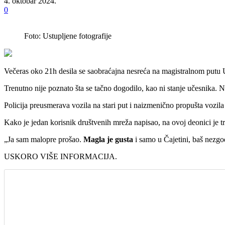
4. oktobar 2024.
0
Foto: Ustupljene fotografije
Večeras oko 21h desila se saobraćajna nesreća na magistralnom putu U
Trenutno nije poznato šta se tačno dogodilo, kao ni stanje učesnika. Na t
Policija preusmerava vozila na stari put i naizmenično propušta vozila 
Kako je jedan korisnik društvenih mreža napisao, na ovoj deonici je t
„Ja sam malopre prošao.
Magla je gusta
i samo u Čajetini, baš nezgod
USKORO VIŠE INFORMACIJA.