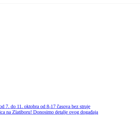
od 7. do 11. oktobra od 8-17 časova bez struje
a na Zlatiboru! Donosimo detalje ovog događaja