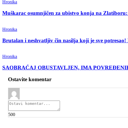
Hronika
Muškarac osumnjičen za ubistvo konja na Zlatiboru
Hronika
Brutalan i neshvatljiv čin nasilja koji je sve potres
Hronika
SAOBRAĆAJ OBUSTAVLJEN, IMA POVREĐENIH Teška n
Ostavite komentar
500