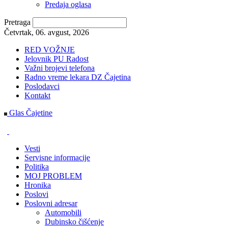
Predaja oglasa
Pretraga
Četvrtak, 06. avgust, 2026
RED VOŽNJE
Jelovnik PU Radost
Važni brojevi telefona
Radno vreme lekara DZ Čajetina
Poslodavci
Kontakt
Glas Čajetine
Vesti
Servisne informacije
Politika
MOJ PROBLEM
Hronika
Poslovi
Poslovni adresar
Automobili
Dubinsko čišćenje