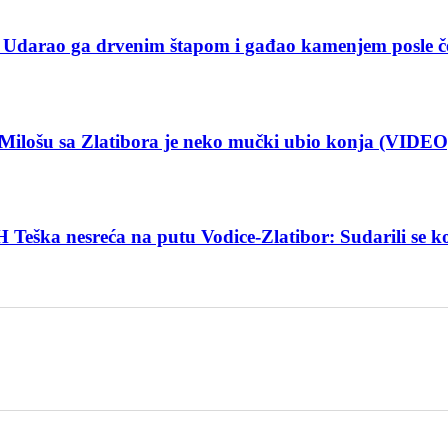
: Udarao ga drvenim štapom i gađao kamenjem posle č
ao! Milošu sa Zlatibora je neko mučki ubio konja (VIDEO
esreća na putu Vodice-Zlatibor: Sudarili se kom