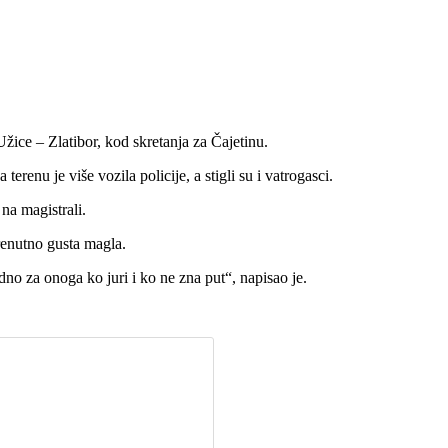
žice – Zlatibor, kod skretanja za Čajetinu.
erenu je više vozila policije, a stigli su i vatrogasci.
na magistrali.
renutno gusta magla.
no za onoga ko juri i ko ne zna put“, napisao je.