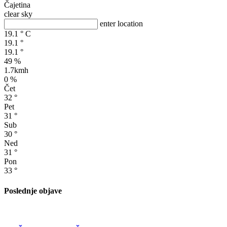
Čajetina
clear sky
enter location
19.1
°
C
19.1
°
19.1
°
49 %
1.7kmh
0 %
Čet
32
°
Pet
31
°
Sub
30
°
Ned
31
°
Pon
33
°
Poslednje objave