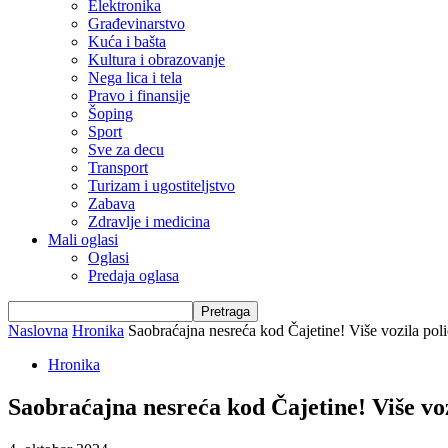
Elektronika
Građevinarstvo
Kuća i bašta
Kultura i obrazovanje
Nega lica i tela
Pravo i finansije
Šoping
Sport
Sve za decu
Transport
Turizam i ugostiteljstvo
Zabava
Zdravlje i medicina
Mali oglasi
Oglasi
Predaja oglasa
Naslovna
Hronika
Saobraćajna nesreća kod Čajetine! Više vozila po
Hronika
Saobraćajna nesreća kod Čajetine! Više vo