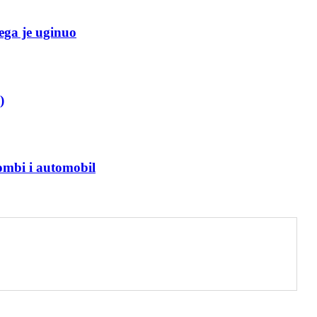
ega je uginuo
)
bi i automobil