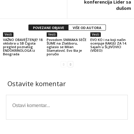
konferencija Lider sa
dušom
POVEZANE OBJAVE
VIŠE OD AUTORA
Vesti
Vesti
Vesti
VAŽNO OBAVEŠTENJE! 18.
Povodom SNIMAKA SEČE
EVO KO i na koji način
oktobra u SB Čigota
ŠUME na Zlatiboru,
ocenjuje RAKIJU ZA 14.
pregled poznatog
oglasio se Milan
Sajam u ŠLJIVOVICI
ENDOKRINOLOGA iz
Stamatović. Evo šta je
(VIDEO)
Beograda
poručio
Ostavite komentar