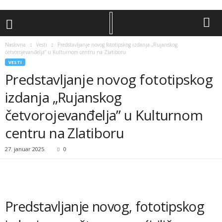
Naslovna
Vesti
Predstavljanje novog fototipskog izdanja „Rujanskog
četvorojevanđelja” u Kulturnom centru na Zlatiboru
VESTI
Predstavljanje novog fototipskog
izdanja „Rujanskog
četvorojevanđelja” u Kulturnom
centru na Zlatiboru
27. januar 2025.
0
Predstavljanje novog, fototipskog