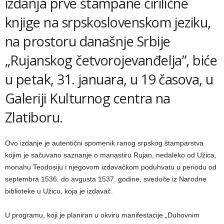
izdanja prve štampane ćirilične
knjige na srpskoslovenskom jeziku,
na prostoru današnje Srbije
„Rujanskog četvorojevanđelja”, biće
u petak, 31. januara, u 19 časova, u
Galeriji Kulturnog centra na
Zlatiboru.
Ovo izdanje je autentični spomenik ranog srpskog štamparstva
kojim je sačuvano saznanje o manastiru Rujan, nedaleko od Užica,
monahu Teodosiju i njegovom izdavačkom poduhvatu u periodu od
septembra 1536. do avgusta 1537. godine, svedoče iz Narodne
biblioteke u Užicu, koja je izdavač.
U programu, koji je planiran u okviru manifestacije „Duhovnim