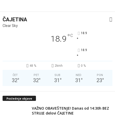
ČAJETINA
Clear Sky
18.9
°
C
18.9
°
18.9
°
48 %
2kmh
0 %
ČET
PET
SUB
NED
PON
32
°
32
°
31
°
31
°
23
°
Poslednje objave
VAŽNO OBAVEŠTENJE! Danas od 14:30h BEZ
STRUJE delovi ČAJETINE