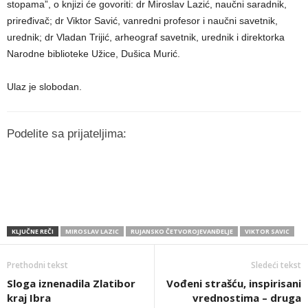
stopama”, o knjizi će govoriti: dr Miroslav Lazić, naučni saradnik,
priređivač; dr Viktor Savić, vanredni profesor i naučni savetnik,
urednik; dr Vladan Trijić, arheograf savetnik, urednik i direktorka
Narodne biblioteke Užice, Dušica Murić.
Ulaz je slobodan.
Podelite sa prijateljima:
KLJUČNE REČI
MIROSLAV LAZIC
RUJANSKO ČETVOROJEVANĐELJE
VIKTOR SAVIC
Prethodni tekst
Sledeći tekst
Sloga iznenadila Zlatibor
Vođeni strašću, inspirisani
kraj Ibra
vrednostima – druga