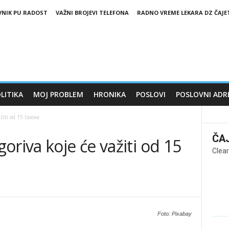
VNIK PU RADOST
VAŽNI BROJEVI TELEFONA
RADNO VREME LEKARA DZ ČAJE
LITIKA
MOJ PROBLEM
HRONIKA
POSLOVI
POSLOVNI ADR
žiti od 15 časova
ČA
oriva koje će važiti od 15
Clear
Foto: Pixabay