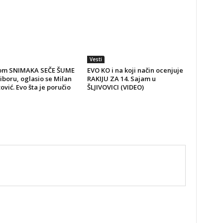
Vesti
om SNIMAKA SEČE ŠUME
EVO KO i na koji način ocenjuje
iboru, oglasio se Milan
RAKIJU ZA 14. Sajam u
vić. Evo šta je poručio
ŠLJIVOVICI (VIDEO)