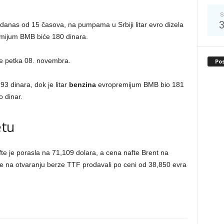
S
 danas od 15 časova, na pumpama u Srbiji litar evro dizela
remijum BMB biće 180 dinara.
će petka 08. novembra.
Po
93 dinara, dok je litar
benzina
evropremijum BMB bio 181
o dinar.
etu
e je porasla na 71,109 dolara, a cena nafte Brent na
se na otvaranju berze TTF prodavali po ceni od 38,850 evra