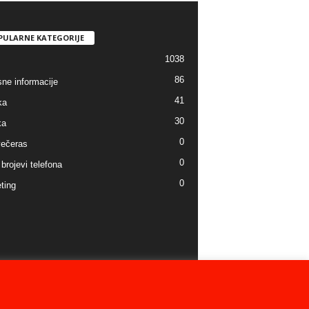
PULARNE KATEGORIJE
1038
86
sne informacije
41
ka
30
ka
0
ečeras
0
brojevi telefona
0
ting