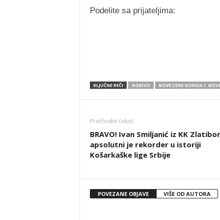
Podelite sa prijateljima:
KLJUČNE REČI
GORIVO
NOVE CENE GORIVA 1. NO
Prethodni tekst
BRAVO! Ivan Smiljanić iz KK Zlatibo
apsolutni je rekorder u istoriji
Košarkaške lige Srbije
POVEZANE OBJAVE
VIŠE OD AUTORA