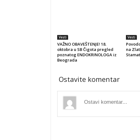
Vesti
Vesti
VAŽNO OBAVEŠTENJE! 18.
Povod
oktobra u SB Čigota pregled
na Zlat
poznatog ENDOKRINOLOGA iz
Stamato
Beograda
Ostavite komentar