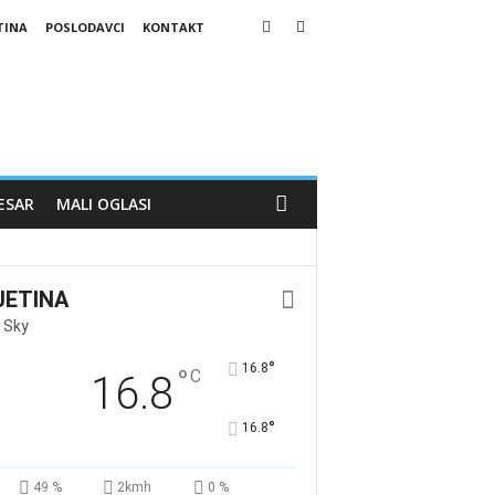
TINA
POSLODAVCI
KONTAKT
ESAR
MALI OGLASI
JETINA
 Sky
°
16.8
°
C
16.8
°
16.8
49 %
2kmh
0 %