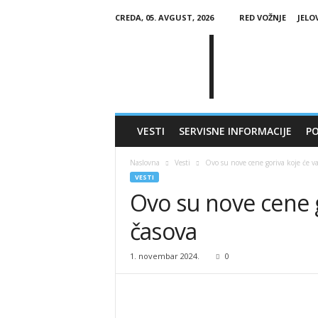
CREDA, 05. AVGUST, 2026
RED VOŽNJE
JELO
G
l
a
s
Č
a
j
VESTI
SERVISNE INFORMACIJE
PO
e
t
Naslovna
Vesti
Ovo su nove cene goriva koje će va
i
VESTI
n
Ovo su nove cene g
e
časova
1. novembar 2024.
0