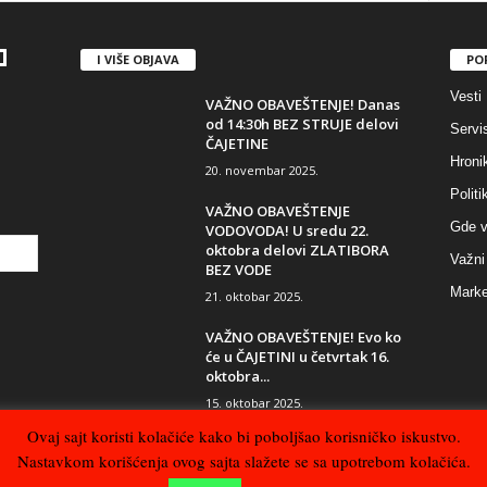
I VIŠE OBJAVA
PO
Vesti
VAŽNO OBAVEŠTENJE! Danas
od 14:30h BEZ STRUJE delovi
Servi
ČAJETINE
Hroni
20. novembar 2025.
Politi
VAŽNO OBAVEŠTENJE
Gde v
VODOVODA! U sredu 22.
oktobra delovi ZLATIBORA
Važni 
BEZ VODE
Marke
21. oktobar 2025.
VAŽNO OBAVEŠTENJE! Evo ko
će u ČAJETINI u četvrtak 16.
oktobra...
15. oktobar 2025.
Ovaj sajt koristi kolačiće kako bi poboljšao korisničko iskustvo.
Nastavkom korišćenja ovog sajta slažete se sa upotrebom kolačića.