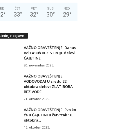
RE
ČET
PET
SUB
NED
32
°
33
°
32
°
30
°
29
°
slednje objave
VAŽNO OBAVEŠTENJE! Danas
od 14:30h BEZ STRUJE delovi
ČAJETINE
20. novembar 2025.
VAŽNO OBAVEŠTENJE
VODOVODA! U sredu 22.
oktobra delovi ZLATIBORA
BEZ VODE
21. oktobar 2025.
VAŽNO OBAVEŠTENJE! Evo ko
će u ČAJETINI u četvrtak 16.
oktobra...
15. oktobar 2025.