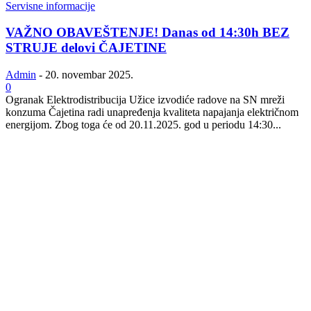
Servisne informacije
VAŽNO OBAVEŠTENJE! Danas od 14:30h BEZ
STRUJE delovi ČAJETINE
Admin
-
20. novembar 2025.
0
Ogranak Elektrodistribucija Užice izvodiće radove na SN mreži
konzuma Čajetina radi unapređenja kvaliteta napajanja električnom
energijom. Zbog toga će od 20.11.2025. god u periodu 14:30...