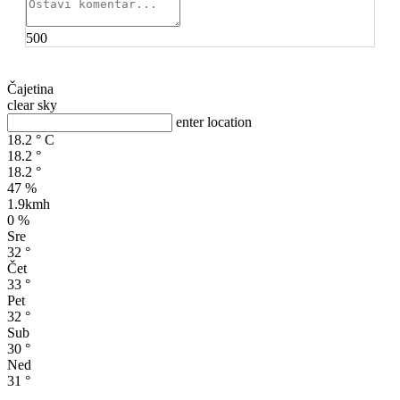
500
Čajetina
clear sky
enter location
18.2
°
C
18.2
°
18.2
°
47 %
1.9kmh
0 %
Sre
32
°
Čet
33
°
Pet
32
°
Sub
30
°
Ned
31
°