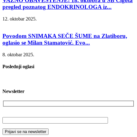
VAŽNO OBAVEŠTENJE! 18. oktobra u SB Čigota
pregled poznatog ENDOKRINOLOGA iz...
12. oktobar 2025.
Povodom SNIMAKA SEČE ŠUME na Zlatiboru,
oglasio se Milan Stamatović. Evo...
8. oktobar 2025.
Poslednji oglasi
Newsletter
Vaša email adresa