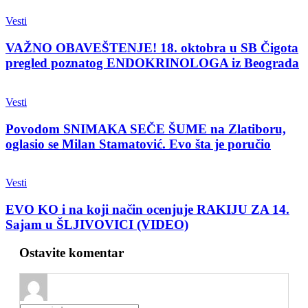
Vesti
VAŽNO OBAVEŠTENJE! 18. oktobra u SB Čigota
pregled poznatog ENDOKRINOLOGA iz Beograda
Vesti
Povodom SNIMAKA SEČE ŠUME na Zlatiboru,
oglasio se Milan Stamatović. Evo šta je poručio
Vesti
EVO KO i na koji način ocenjuje RAKIJU ZA 14.
Sajam u ŠLJIVOVICI (VIDEO)
Ostavite komentar