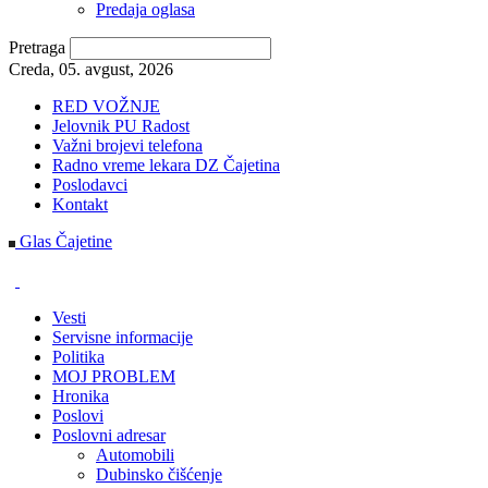
Predaja oglasa
Pretraga
Creda, 05. avgust, 2026
RED VOŽNJE
Jelovnik PU Radost
Važni brojevi telefona
Radno vreme lekara DZ Čajetina
Poslodavci
Kontakt
Glas Čajetine
Vesti
Servisne informacije
Politika
MOJ PROBLEM
Hronika
Poslovi
Poslovni adresar
Automobili
Dubinsko čišćenje