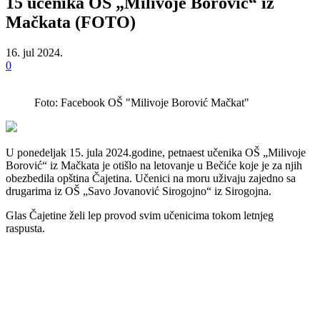
15 učenika OŠ „Milivoje Borović“ iz
Mačkata (FOTO)
16. jul 2024.
0
Foto: Facebook OŠ "Milivoje Borović Mačkat"
U ponedeljak 15. jula 2024.godine, petnaest učenika OŠ „Milivoje
Borović“ iz Mačkata je otišlo na letovanje u Bečiće koje je za njih
obezbedila opština Čajetina. Učenici na moru uživaju zajedno sa
drugarima iz OŠ „Savo Jovanović Sirogojno“ iz Sirogojna.
Glas Čajetine želi lep provod svim učenicima tokom letnjeg
raspusta.