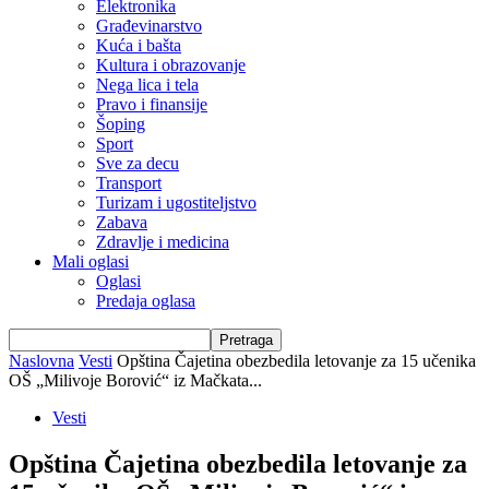
Elektronika
Građevinarstvo
Kuća i bašta
Kultura i obrazovanje
Nega lica i tela
Pravo i finansije
Šoping
Sport
Sve za decu
Transport
Turizam i ugostiteljstvo
Zabava
Zdravlje i medicina
Mali oglasi
Oglasi
Predaja oglasa
Naslovna
Vesti
Opština Čajetina obezbedila letovanje za 15 učenika
OŠ „Milivoje Borović“ iz Mačkata...
Vesti
Opština Čajetina obezbedila letovanje za