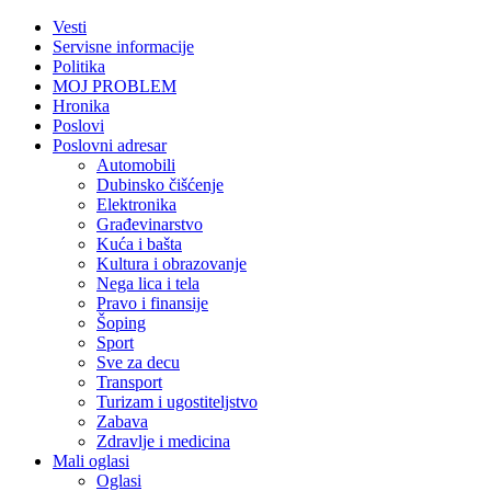
Vesti
Servisne informacije
Politika
MOJ PROBLEM
Hronika
Poslovi
Poslovni adresar
Automobili
Dubinsko čišćenje
Elektronika
Građevinarstvo
Kuća i bašta
Kultura i obrazovanje
Nega lica i tela
Pravo i finansije
Šoping
Sport
Sve za decu
Transport
Turizam i ugostiteljstvo
Zabava
Zdravlje i medicina
Mali oglasi
Oglasi