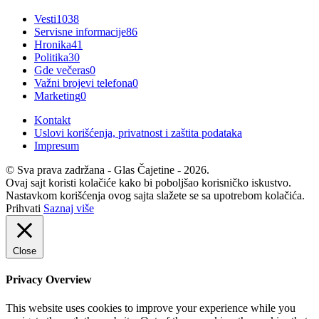
Vesti
1038
Servisne informacije
86
Hronika
41
Politika
30
Gde večeras
0
Važni brojevi telefona
0
Marketing
0
Kontakt
Uslovi korišćenja, privatnost i zaštita podataka
Impresum
© Sva prava zadržana - Glas Čajetine - 2026.
Ovaj sajt koristi kolačiće kako bi poboljšao korisničko iskustvo.
Nastavkom korišćenja ovog sajta slažete se sa upotrebom kolačića.
Prihvati
Saznaj više
Close
Privacy Overview
This website uses cookies to improve your experience while you