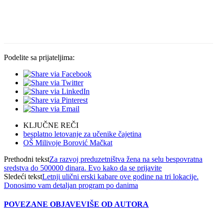
Podelite sa prijateljima:
KLJUČNE REČI
besplatno letovanje za učenike čajetina
OŠ Milivoje Borović Mačkat
Prethodni tekst
Za razvoj preduzetništva žena na selu bespovratna
sredstva do 500000 dinara. Evo kako da se prijavite
Sledeći tekst
Letnji ulični erski kabare ove godine na tri lokacije.
Donosimo vam detaljan program po danima
POVEZANE OBJAVE
VIŠE OD AUTORA