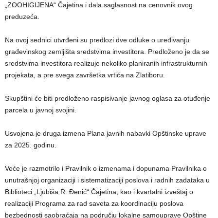
„ZOOHIGIJENA“ Čajetina i dala saglasnost na cenovnik ovog
preduzeća.
Na ovoj sednici utvrđeni su predlozi dve odluke o uređivanju
građevinskog zemljišta sredstvima investitora. Predloženo je da se
sredstvima investitora realizuje nekoliko planiranih infrastrukturnih
projekata, a pre svega završetka vrtića na Zlatiboru.
Skupštini će biti predloženo raspisivanje javnog oglasa za otuđenje
parcela u javnoj svojini.
Usvojena je druga izmena Plana javnih nabavki Opštinske uprave
za 2025. godinu.
Veće je razmotrilo i Pravilnik o izmenama i dopunama Pravilnika o
unutrašnjoj organizaciji i sistematizaciji poslova i radnih zadataka u
Biblioteci „Ljubiša R. Đenić“ Čajetina, kao i kvartalni izveštaj o
realizaciji Programa za rad saveta za koordinaciju poslova
bezbednosti saobraćaja na području lokalne samouprave Opštine