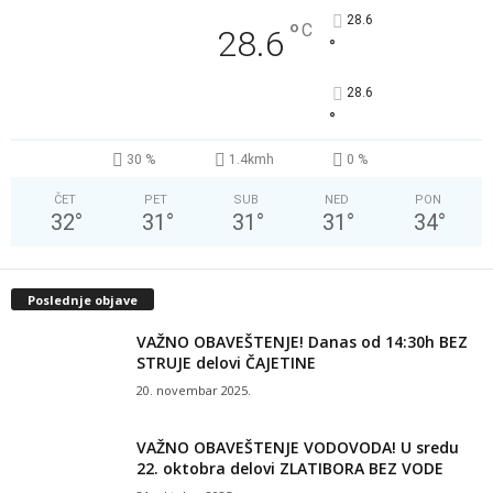
28.6
°
C
28.6
°
28.6
°
30 %
1.4kmh
0 %
ČET
PET
SUB
NED
PON
32
°
31
°
31
°
31
°
34
°
Poslednje objave
VAŽNO OBAVEŠTENJE! Danas od 14:30h BEZ
STRUJE delovi ČAJETINE
20. novembar 2025.
VAŽNO OBAVEŠTENJE VODOVODA! U sredu
22. oktobra delovi ZLATIBORA BEZ VODE