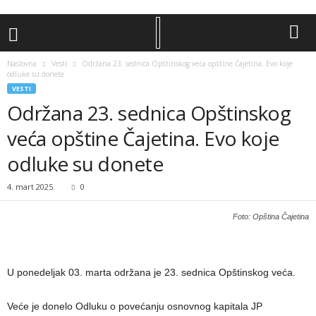
Naslovna
Vesti
Održana 23. sednica Opštinskog veća opštine Čajetina. Evo koje
odluke su donete
VESTI
Održana 23. sednica Opštinskog
veća opštine Čajetina. Evo koje
odluke su donete
4. mart 2025.
0
Foto: Opština Čajetina
U ponedeljak 03. marta održana je 23. sednica Opštinskog veća.
Veće je donelo Odluku o povećanju osnovnog kapitala JP