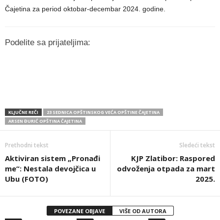
Čajetina za period oktobar-decembar 2024. godine.
Podelite sa prijateljima:
KLJUČNE REČI
23 SEDNICA OPŠTINSKOG VEĆA OPŠTINE ČAJETINA
ARSEN ĐURIĆ OPŠTINA ČAJETINA
Prethodni tekst
Sledeći tekst
Aktiviran sistem „Pronađi
KJP Zlatibor: Raspored
me“: Nestala devojčica u
odvoženja otpada za mart
Ubu (FOTO)
2025.
POVEZANE OBJAVE
VIŠE OD AUTORA