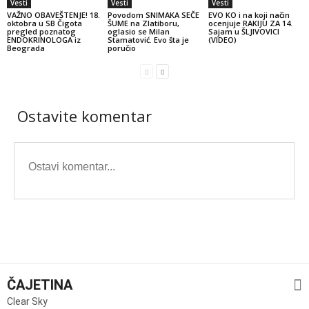
Vesti
Vesti
Vesti
VAŽNO OBAVEŠTENJE! 18.
Povodom SNIMAKA SEČE
EVO KO i na koji način
oktobra u SB Čigota
ŠUME na Zlatiboru,
ocenjuje RAKIJU ZA 14.
pregled poznatog
oglasio se Milan
Sajam u ŠLJIVOVICI
ENDOKRINOLOGA iz
Stamatović. Evo šta je
(VIDEO)
Beograda
poručio
Ostavite komentar
ČAJETINA
Clear Sky