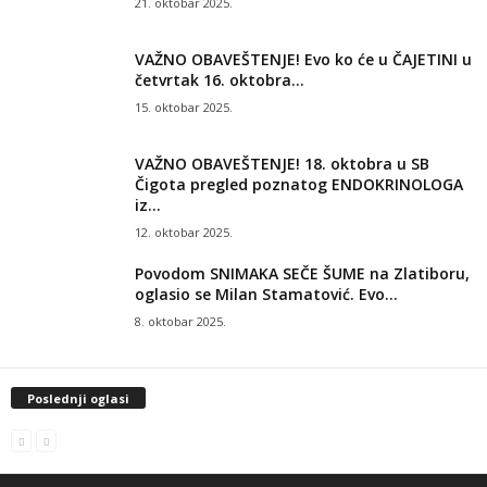
21. oktobar 2025.
VAŽNO OBAVEŠTENJE! Evo ko će u ČAJETINI u
četvrtak 16. oktobra...
15. oktobar 2025.
VAŽNO OBAVEŠTENJE! 18. oktobra u SB
Čigota pregled poznatog ENDOKRINOLOGA
iz...
12. oktobar 2025.
Povodom SNIMAKA SEČE ŠUME na Zlatiboru,
oglasio se Milan Stamatović. Evo...
8. oktobar 2025.
Poslednji oglasi