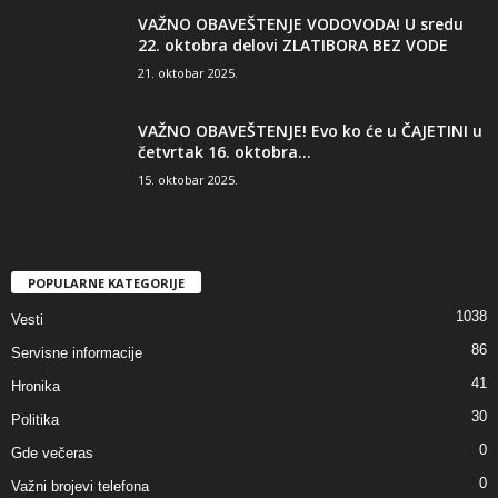
VAŽNO OBAVEŠTENJE VODOVODA! U sredu
22. oktobra delovi ZLATIBORA BEZ VODE
21. oktobar 2025.
VAŽNO OBAVEŠTENJE! Evo ko će u ČAJETINI u
četvrtak 16. oktobra...
15. oktobar 2025.
POPULARNE KATEGORIJE
1038
Vesti
86
Servisne informacije
41
Hronika
30
Politika
0
Gde večeras
0
Važni brojevi telefona