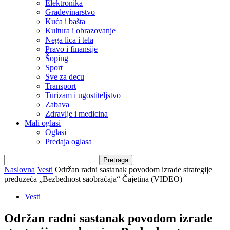
Elektronika
Građevinarstvo
Kuća i bašta
Kultura i obrazovanje
Nega lica i tela
Pravo i finansije
Šoping
Sport
Sve za decu
Transport
Turizam i ugostiteljstvo
Zabava
Zdravlje i medicina
Mali oglasi
Oglasi
Predaja oglasa
Naslovna
Vesti
Održan radni sastanak povodom izrade strategije
preduzeća „Bezbednost saobraćaja“ Čajetina (VIDEO)
Vesti
Održan radni sastanak povodom izrade