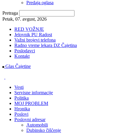
Predaja oglasa
Pretraga
Petak, 07. avgust, 2026
RED VOŽNJE
Jelovnik PU Radost
Važni brojevi telefona
Radno vreme lekara DZ Čajetina
Poslodavci
Kontakt
Glas Čajetine
Vesti
Servisne informacije
Politika
MOJ PROBLEM
Hronika
Poslovi
Poslovni adresar
Automobili
Dubinsko čišćenje