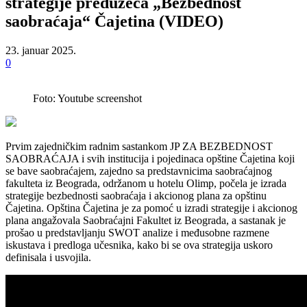
strategije preduzeća „Bezbednost
saobraćaja“ Čajetina (VIDEO)
23. januar 2025.
0
Foto: Youtube screenshot
Prvim zajedničkim radnim sastankom JP ZA BEZBEDNOST
SAOBRAĆAJA i svih institucija i pojedinaca opštine Čajetina koji
se bave saobraćajem, zajedno sa predstavnicima saobraćajnog
fakulteta iz Beograda, održanom u hotelu Olimp, počela je izrada
strategije bezbednosti saobraćaja i akcionog plana za opštinu
Čajetina. Opština Čajetina je za pomoć u izradi strategije i akcionog
plana angažovala Saobraćajni Fakultet iz Beograda, a sastanak je
prošao u predstavljanju SWOT analize i međusobne razmene
iskustava i predloga učesnika, kako bi se ova strategija uskoro
definisala i usvojila.