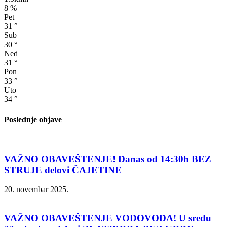
8 %
Pet
31
°
Sub
30
°
Ned
31
°
Pon
33
°
Uto
34
°
Poslednje objave
VAŽNO OBAVEŠTENJE! Danas od 14:30h BEZ
STRUJE delovi ČAJETINE
20. novembar 2025.
VAŽNO OBAVEŠTENJE VODOVODA! U sredu