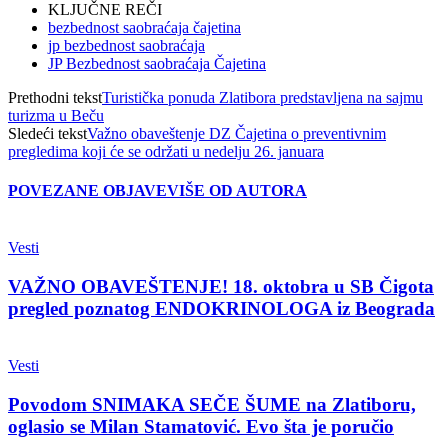
KLJUČNE REČI
bezbednost saobraćaja čajetina
jp bezbednost saobraćaja
JP Bezbednost saobraćaja Čajetina
Prethodni tekst
Turistička ponuda Zlatibora predstavljena na sajmu
turizma u Beču
Sledeći tekst
Važno obaveštenje DZ Čajetina o preventivnim
pregledima koji će se održati u nedelju 26. januara
POVEZANE OBJAVE
VIŠE OD AUTORA
Vesti
VAŽNO OBAVEŠTENJE! 18. oktobra u SB Čigota
pregled poznatog ENDOKRINOLOGA iz Beograda
Vesti
Povodom SNIMAKA SEČE ŠUME na Zlatiboru,
oglasio se Milan Stamatović. Evo šta je poručio