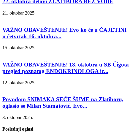
22. oktobra delovi ZLATIBORA BEZ VODE
21. oktobar 2025.
VAŽNO OBAVEŠTENJE! Evo ko će u ČAJETINI
u četvrtak 16. oktobra...
15. oktobar 2025.
VAŽNO OBAVEŠTENJE! 18. oktobra u SB Čigota
pregled poznatog ENDOKRINOLOGA iz...
12. oktobar 2025.
Povodom SNIMAKA SEČE ŠUME na Zlatiboru,
oglasio se Milan Stamatović. Evo...
8. oktobar 2025.
Poslednji oglasi