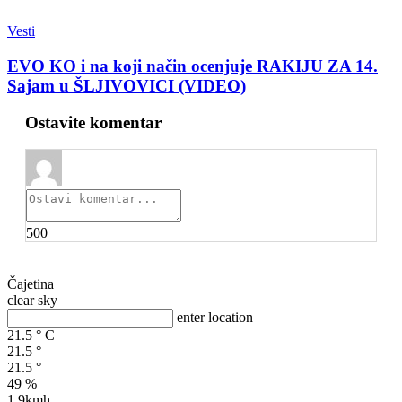
Vesti
EVO KO i na koji način ocenjuje RAKIJU ZA 14.
Sajam u ŠLJIVOVICI (VIDEO)
Ostavite komentar
500
Čajetina
clear sky
enter location
21.5
°
C
21.5
°
21.5
°
49 %
1.9kmh