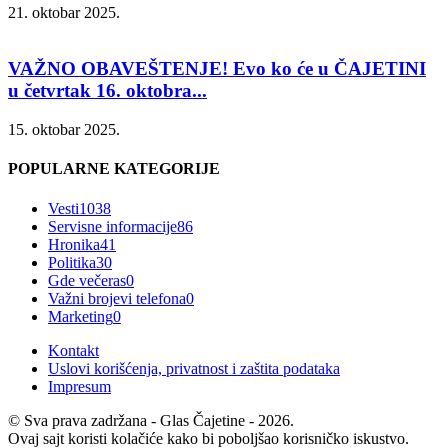
21. oktobar 2025.
VAŽNO OBAVEŠTENJE! Evo ko će u ČAJETINI
u četvrtak 16. oktobra...
15. oktobar 2025.
POPULARNE KATEGORIJE
Vesti
1038
Servisne informacije
86
Hronika
41
Politika
30
Gde večeras
0
Važni brojevi telefona
0
Marketing
0
Kontakt
Uslovi korišćenja, privatnost i zaštita podataka
Impresum
© Sva prava zadržana - Glas Čajetine - 2026.
Ovaj sajt koristi kolačiće kako bi poboljšao korisničko iskustvo.