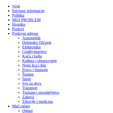
Vesti
Servisne informacije
Politika
MOJ PROBLEM
Hronika
Poslovi
Poslovni adresar
Automobili
Dubinsko čišćenje
Elektronika
Građevinarstvo
Kuća i bašta
Kultura i obrazovanje
Nega lica i tela
Pravo i finansije
Šoping
Sport
Sve za decu
Transport
Turizam i ugostiteljstvo
Zabava
Zdravlje i medicina
Mali oglasi
Oglasi