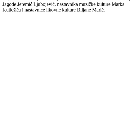
Jagode Jeremić Ljubojević, nastavnika muzičke kulture Marka
Kutlešića i nastavnice likovne kulture Biljane Marić.