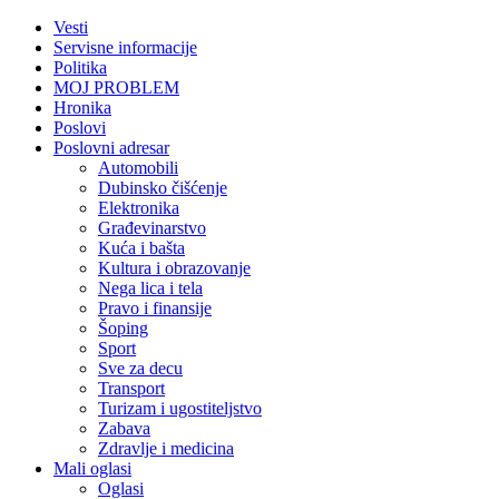
Vesti
Servisne informacije
Politika
MOJ PROBLEM
Hronika
Poslovi
Poslovni adresar
Automobili
Dubinsko čišćenje
Elektronika
Građevinarstvo
Kuća i bašta
Kultura i obrazovanje
Nega lica i tela
Pravo i finansije
Šoping
Sport
Sve za decu
Transport
Turizam i ugostiteljstvo
Zabava
Zdravlje i medicina
Mali oglasi
Oglasi