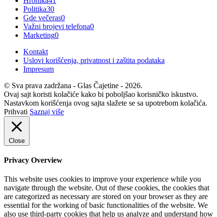
Hronika
41
Politika
30
Gde večeras
0
Važni brojevi telefona
0
Marketing
0
Kontakt
Uslovi korišćenja, privatnost i zaštita podataka
Impresum
© Sva prava zadržana - Glas Čajetine - 2026.
Ovaj sajt koristi kolačiće kako bi poboljšao korisničko iskustvo.
Nastavkom korišćenja ovog sajta slažete se sa upotrebom kolačića.
Prihvati
Saznaj više
Close
Privacy Overview
This website uses cookies to improve your experience while you
navigate through the website. Out of these cookies, the cookies that
are categorized as necessary are stored on your browser as they are
essential for the working of basic functionalities of the website. We
also use third-party cookies that help us analyze and understand how