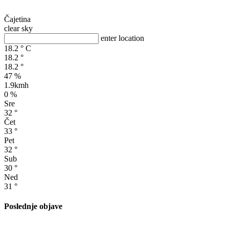
Čajetina
clear sky
enter location
18.2
°
C
18.2
°
18.2
°
47 %
1.9kmh
0 %
Sre
32
°
Čet
33
°
Pet
32
°
Sub
30
°
Ned
31
°
Poslednje objave