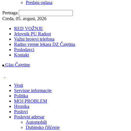
Predaja oglasa
Pretraga
Creda, 05. avgust, 2026
RED VOŽNJE
Jelovnik PU Radost
Važni brojevi telefona
Radno vreme lekara DZ Čajetina
Poslodavci
Kontakt
Glas Čajetine
Vesti
Servisne informacije
Politika
MOJ PROBLEM
Hronika
Poslovi
Poslovni adresar
Automobili
Dubinsko čišćenje