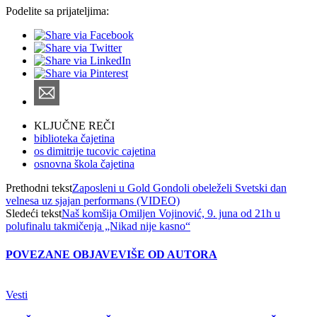
Podelite sa prijateljima:
KLJUČNE REČI
biblioteka čajetina
os dimitrije tucovic cajetina
osnovna škola čajetina
Prethodni tekst
Zaposleni u Gold Gondoli obeleželi Svetski dan
velnesa uz sjajan performans (VIDEO)
Sledeći tekst
Naš komšija Omiljen Vojinović, 9. juna od 21h u
polufinalu takmičenja „Nikad nije kasno“
POVEZANE OBJAVE
VIŠE OD AUTORA
Vesti