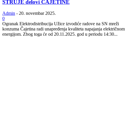
STRUJE delovi ČAJETINE
Admin
-
20. novembar 2025.
0
Ogranak Elektrodistribucija Užice izvodiće radove na SN mreži
konzuma Čajetina radi unapređenja kvaliteta napajanja električnom
energijom. Zbog toga će od 20.11.2025. god u periodu 14:30...