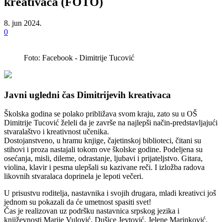
kreativaca (FOTO)
8. jun 2024.
0
Foto: Facebook - Dimitrije Tucović
Javni ugledni čas Dimitrijevih kreativaca
Školska godina se polako približava svom kraju, zato su u OŠ
Dimitrije Tucović želeli da je završe na najlepši način-predstavljajući
stvaralaštvo i kreativnost učenika.
Dostojanstveno, u hramu knjige, čajetinskoj biblioteci, čitani su
stihovi i proza nastajali tokom ove školske godine. Podeljena su
osećanja, misli, dileme, odrastanje, ljubavi i prijateljstvo. Gitara,
violina, klavir i pesma ulepšali su kazivane reči. I izložba radova
likovnih stvaralaca doprinela je lepoti večeri.
U prisustvu roditelja, nastavnika i svojih drugara, mladi kreativci još
jednom su pokazali da će umetnost spasiti svet!
Čas je realizovan uz podršku nastavnica srpskog jezika i
književnosti Marije Vulović, Dušice Jevtović, Jelene Marinković,