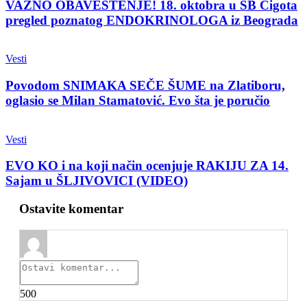
VAŽNO OBAVEŠTENJE! 18. oktobra u SB Čigota
pregled poznatog ENDOKRINOLOGA iz Beograda
Vesti
Povodom SNIMAKA SEČE ŠUME na Zlatiboru,
oglasio se Milan Stamatović. Evo šta je poručio
Vesti
EVO KO i na koji način ocenjuje RAKIJU ZA 14.
Sajam u ŠLJIVOVICI (VIDEO)
Ostavite komentar
500