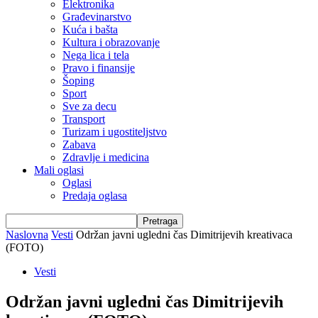
Elektronika
Građevinarstvo
Kuća i bašta
Kultura i obrazovanje
Nega lica i tela
Pravo i finansije
Šoping
Sport
Sve za decu
Transport
Turizam i ugostiteljstvo
Zabava
Zdravlje i medicina
Mali oglasi
Oglasi
Predaja oglasa
Naslovna
Vesti
Održan javni ugledni čas Dimitrijevih kreativaca
(FOTO)
Vesti
Održan javni ugledni čas Dimitrijevih