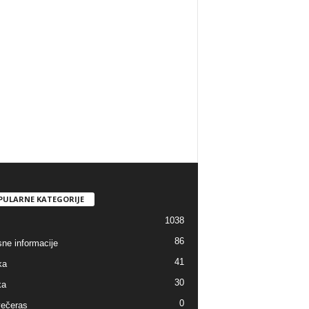
PULARNE KATEGORIJE
1038
86
sne informacije
41
ka
30
ka
0
ečeras