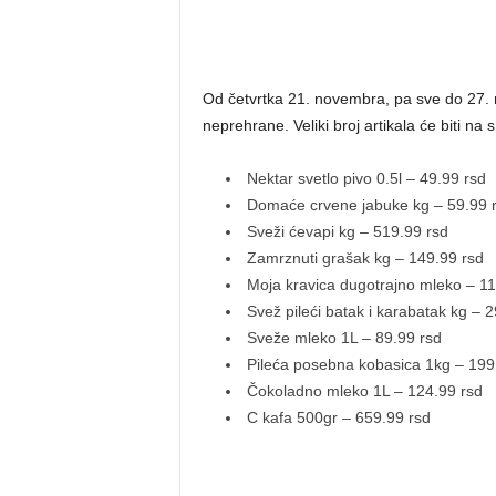
Od četvrtka 21. novembra, pa sve do 27. n
neprehrane. Veliki broj artikala će biti n
Nektar svetlo pivo 0.5l – 49.99 rsd
Domaće crvene jabuke kg – 59.99 
Sveži ćevapi kg – 519.99 rsd
Zamrznuti grašak kg – 149.99 rsd
Moja kravica dugotrajno mleko – 11
Svež pileći batak i karabatak kg – 
Sveže mleko 1L – 89.99 rsd
Pileća posebna kobasica 1kg – 199
Čokoladno mleko 1L – 124.99 rsd
C kafa 500gr – 659.99 rsd