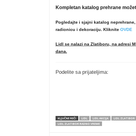
Kompletan katalog prehrane možet
Pogledajte i sjajni katalog neprehrane
radionicu i dekoraciju. Kliknite
OVDE
Lidl se nalazi na Zlatiboru, na adresi
dana.
Podelite sa prijateljima:
KLJUČNE REČI
LIDL
LIDL AKCIJA
LIDL ZLATIBOR
LIDL ZLATIBOR RADNO VREME