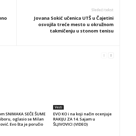
Sledeći tekst
eno
Jovana Sokić učenica UTŠ u Čajetini
osvojila treće mesto u okružnom
takmičenju u stonom tenisu
Vesti
om SNIMAKA SEČE ŠUME
EVO KO i na koji način ocenjuje
iboru, oglasio se Milan
RAKIJU ZA 14. Sajam u
vić. Evo šta je poručio
ŠLJIVOVICI (VIDEO)