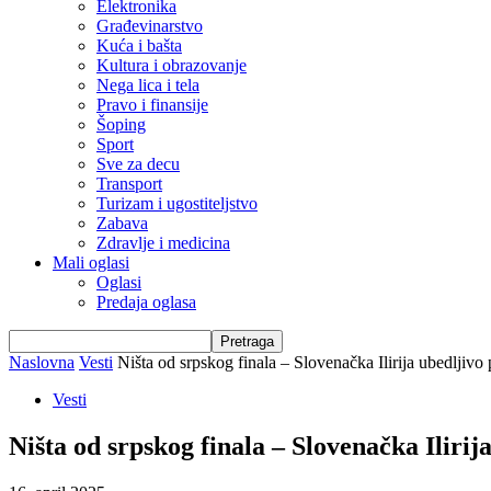
Elektronika
Građevinarstvo
Kuća i bašta
Kultura i obrazovanje
Nega lica i tela
Pravo i finansije
Šoping
Sport
Sve za decu
Transport
Turizam i ugostiteljstvo
Zabava
Zdravlje i medicina
Mali oglasi
Oglasi
Predaja oglasa
Naslovna
Vesti
Ništa od srpskog finala – Slovenačka Ilirija ubedljivo 
Vesti
Ništa od srpskog finala – Slovenačka Ilirij