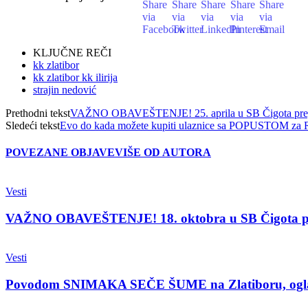
KLJUČNE REČI
kk zlatibor
kk zlatibor kk ilirija
strajin nedović
Prethodni tekst
VAŽNO OBAVEŠTENJE! 25. aprila u SB Čigota pregled
Sledeći tekst
Evo do kada možete kupiti ulaznice sa POPUSTOM za Refe
POVEZANE OBJAVE
VIŠE OD AUTORA
Vesti
VAŽNO OBAVEŠTENJE! 18. oktobra u SB Čigota 
Vesti
Povodom SNIMAKA SEČE ŠUME na Zlatiboru, oglasio