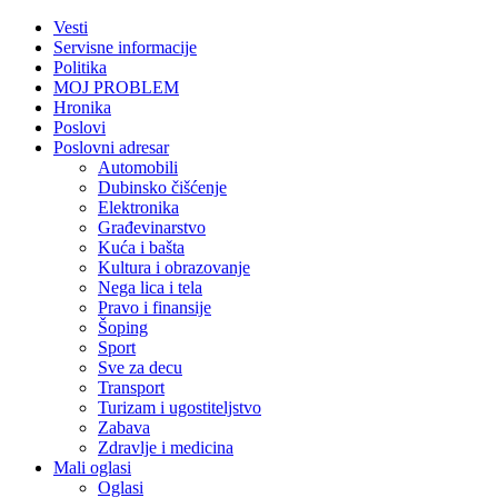
Vesti
Servisne informacije
Politika
MOJ PROBLEM
Hronika
Poslovi
Poslovni adresar
Automobili
Dubinsko čišćenje
Elektronika
Građevinarstvo
Kuća i bašta
Kultura i obrazovanje
Nega lica i tela
Pravo i finansije
Šoping
Sport
Sve za decu
Transport
Turizam i ugostiteljstvo
Zabava
Zdravlje i medicina
Mali oglasi
Oglasi