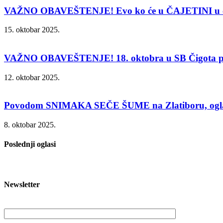
VAŽNO OBAVEŠTENJE! Evo ko će u ČAJETINI u čet
15. oktobar 2025.
VAŽNO OBAVEŠTENJE! 18. oktobra u SB Čigota p
12. oktobar 2025.
Povodom SNIMAKA SEČE ŠUME na Zlatiboru, oglasio
8. oktobar 2025.
Poslednji oglasi
Newsletter
Vaša email adresa