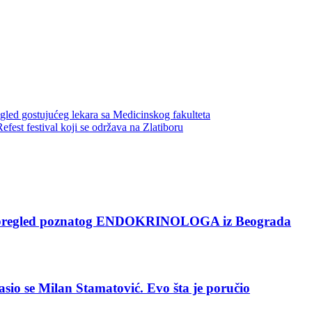
 gostujućeg lekara sa Medicinskog fakulteta
st festival koji se održava na Zlatiboru
pregled poznatog ENDOKRINOLOGA iz Beograda
 se Milan Stamatović. Evo šta je poručio