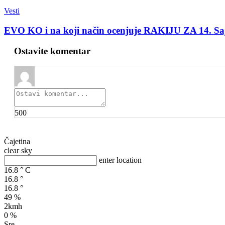
Vesti
EVO KO i na koji način ocenjuje RAKIJU ZA 14. 
Ostavite komentar
500
Čajetina
clear sky
enter location
16.8
°
C
16.8
°
16.8
°
49 %
2kmh
0 %
Sre