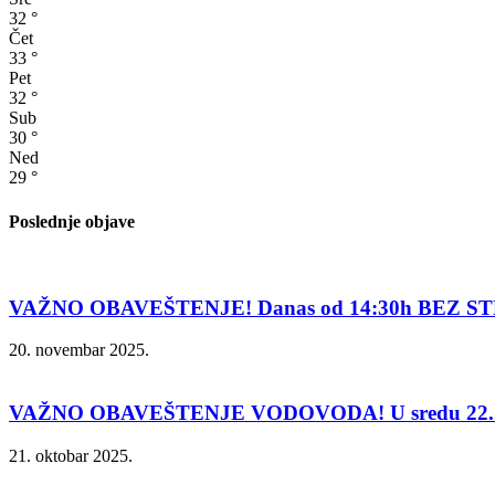
32
°
Čet
33
°
Pet
32
°
Sub
30
°
Ned
29
°
Poslednje objave
VAŽNO OBAVEŠTENJE! Danas od 14:30h BEZ ST
20. novembar 2025.
VAŽNO OBAVEŠTENJE VODOVODA! U sredu 22. 
21. oktobar 2025.