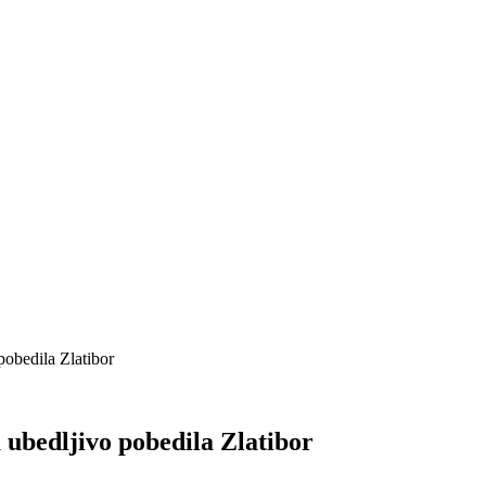
pobedila Zlatibor
a ubedljivo pobedila Zlatibor