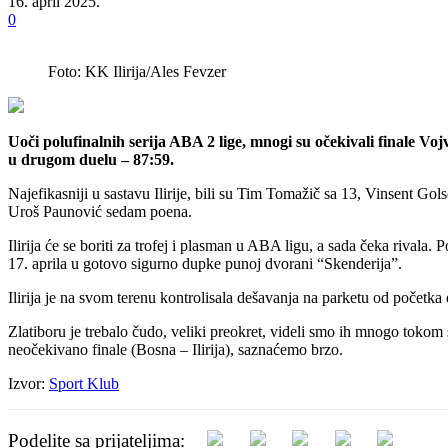
16. april 2025.
0
Foto: KK Ilirija/Ales Fevzer
Uoči polufinalnih serija ABA 2 lige, mnogi su očekivali finale Vo
u drugom duelu – 87:59.
Najefikasniji u sastavu Ilirije, bili su Tim Tomažič sa 13, Vinsent 
Uroš Paunović sedam poena.
Ilirija će se boriti za trofej i plasman u ABA ligu, a sada čeka rival
17. aprila u gotovo sigurno dupke punoj dvorani “Skenderija”.
Ilirija je na svom terenu kontrolisala dešavanja na parketu od početka
Zlatiboru je trebalo čudo, veliki preokret, videli smo ih mnogo tokom
neočekivano finale (Bosna – Ilirija), saznaćemo brzo.
Izvor:
Sport Klub
Podelite sa prijateljima: