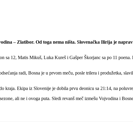
jvodina – Zlatibor. Od toga nema ništa. Slovenačka Ilirija je napra
Golson sa 12, Matis Mikuš, Luka Kureš i Gašper Škorjanc sa po 11 poena.
a. Podsećanja radi, Bosna je u prvom meču, posle trilera i produžetka, 
 do kraja. Ekipa iz Slovenije je dobila prvu deonicu sa 21:14, na poluvr
 sezone, ali ne i ovoga puta. Sledi revanš meč izmešu Vojvodina i Bosn