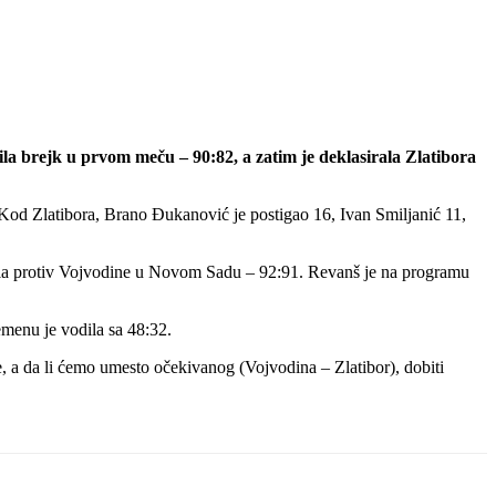
vila brejk u prvom meču – 90:82, a zatim je deklasirala Zlatibora
 Kod Zlatibora, Brano Đukanović je postigao 16, Ivan Smiljanić 11,
slavila protiv Vojvodine u Novom Sadu – 92:91. Revanš je na programu
emenu je vodila sa 48:32.
e, a da li ćemo umesto očekivanog (Vojvodina – Zlatibor), dobiti