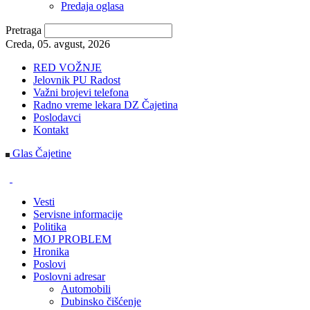
Predaja oglasa
Pretraga
Creda, 05. avgust, 2026
RED VOŽNJE
Jelovnik PU Radost
Važni brojevi telefona
Radno vreme lekara DZ Čajetina
Poslodavci
Kontakt
Glas Čajetine
Vesti
Servisne informacije
Politika
MOJ PROBLEM
Hronika
Poslovi
Poslovni adresar
Automobili
Dubinsko čišćenje