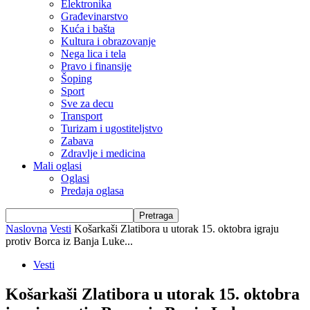
Elektronika
Građevinarstvo
Kuća i bašta
Kultura i obrazovanje
Nega lica i tela
Pravo i finansije
Šoping
Sport
Sve za decu
Transport
Turizam i ugostiteljstvo
Zabava
Zdravlje i medicina
Mali oglasi
Oglasi
Predaja oglasa
Naslovna
Vesti
Košarkaši Zlatibora u utorak 15. oktobra igraju
protiv Borca iz Banja Luke...
Vesti
Košarkaši Zlatibora u utorak 15. oktobra