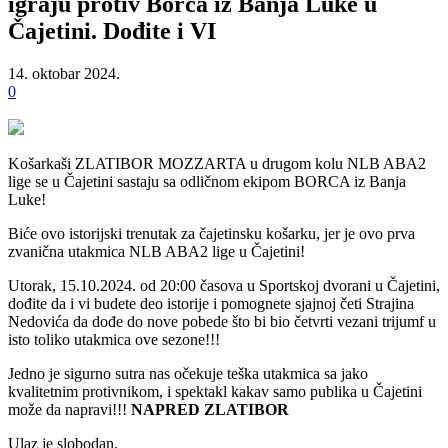
igraju protiv Borca iz Banja Luke u
Čajetini. Dođite i VI
14. oktobar 2024.
0
Košarkaši ZLATIBOR MOZZARTA u drugom kolu NLB ABA2
lige se u Čajetini sastaju sa odličnom ekipom BORCA iz Banja
Luke!
Biće ovo istorijski trenutak za čajetinsku košarku, jer je ovo prva
zvanična utakmica NLB ABA2 lige u Čajetini!
Utorak, 15.10.2024. od 20:00 časova u Sportskoj dvorani u Čajetini,
dođite da i vi budete deo istorije i pomognete sjajnoj četi Strajina
Nedovića da dođe do nove pobede što bi bio četvrti vezani trijumf u
isto toliko utakmica ove sezone!!!
Jedno je sigurno sutra nas očekuje teška utakmica sa jako
kvalitetnim protivnikom, i spektakl kakav samo publika u Čajetini
može da napravi!!!
NAPRED ZLATIBOR
Ulaz je slobodan.