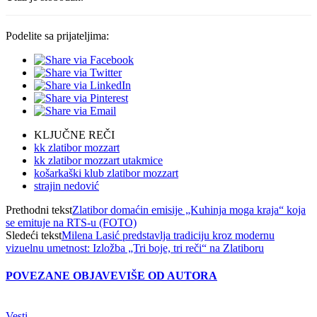
Podelite sa prijateljima:
KLJUČNE REČI
kk zlatibor mozzart
kk zlatibor mozzart utakmice
košarkaški klub zlatibor mozzart
strajin nedović
Prethodni tekst
Zlatibor domaćin emisije „Kuhinja moga kraja“ koja
se emituje na RTS-u (FOTO)
Sledeći tekst
Milena Lasić predstavlja tradiciju kroz modernu
vizuelnu umetnost: Izložba „Tri boje, tri reči“ na Zlatiboru
POVEZANE OBJAVE
VIŠE OD AUTORA
Vesti