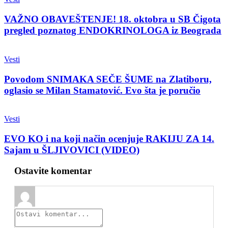
VAŽNO OBAVEŠTENJE! 18. oktobra u SB Čigota
pregled poznatog ENDOKRINOLOGA iz Beograda
Vesti
Povodom SNIMAKA SEČE ŠUME na Zlatiboru,
oglasio se Milan Stamatović. Evo šta je poručio
Vesti
EVO KO i na koji način ocenjuje RAKIJU ZA 14.
Sajam u ŠLJIVOVICI (VIDEO)
Ostavite komentar