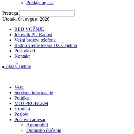
Predaja oglasa
Pretraga
Utorak, 04. avgust, 2026
RED VOŽNJE
Jelovnik PU Radost
Važni brojevi telefona
Radno vreme lekara DZ Čajetina
Poslodavci
Kontakt
Glas Čajetine
Vesti
Servisne informacije
Politika
MOJ PROBLEM
Hronika
Poslovi
Poslovni adresar
Automobili
Dubinsko čišćenje