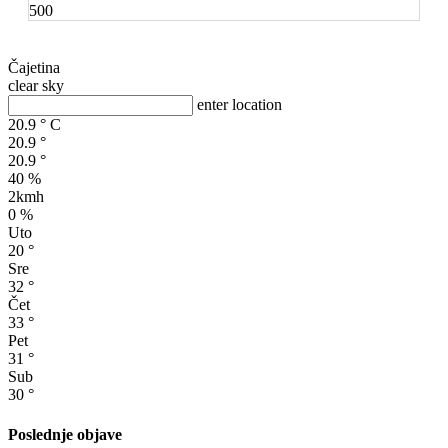
500
Čajetina
clear sky
enter location
20.9
°
C
20.9
°
20.9
°
40 %
2kmh
0 %
Uto
20
°
Sre
32
°
Čet
33
°
Pet
31
°
Sub
30
°
Poslednje objave