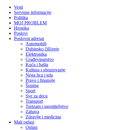
Vesti
Servisne informacije
Politika
MOJ PROBLEM
Hronika
Poslovi
Poslovni adresar
Automobili
Dubinsko čišćenje
Elektronika
Građevinarstvo
Kuća i bašta
Kultura i obrazovanje
Nega lica i tela
Pravo i finansije
Šoping
Sport
Sve za decu
Transport
Turizam i ugostiteljstvo
Zabava
Zdravlje i medicina
Mali oglasi
Oglasi