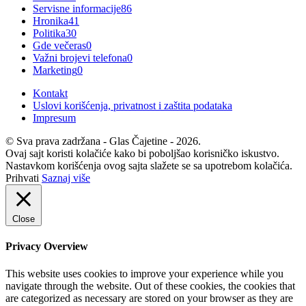
Servisne informacije
86
Hronika
41
Politika
30
Gde večeras
0
Važni brojevi telefona
0
Marketing
0
Kontakt
Uslovi korišćenja, privatnost i zaštita podataka
Impresum
© Sva prava zadržana - Glas Čajetine - 2026.
Ovaj sajt koristi kolačiće kako bi poboljšao korisničko iskustvo.
Nastavkom korišćenja ovog sajta slažete se sa upotrebom kolačića.
Prihvati
Saznaj više
Close
Privacy Overview
This website uses cookies to improve your experience while you
navigate through the website. Out of these cookies, the cookies that
are categorized as necessary are stored on your browser as they are