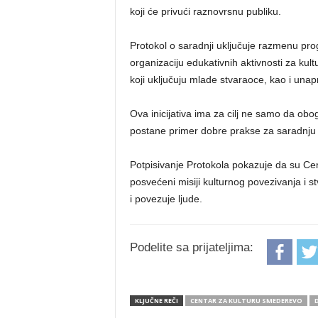
koji će privući raznovrsnu publiku.
Protokol o saradnji uključuje razmenu pr
organizaciju edukativnih aktivnosti za ku
koji uključuju mlade stvaraoce, kao i unapr
Ova inicijativa ima za cilj ne samo da obo
postane primer dobre prakse za saradnju u
Potpisivanje Protokola pokazuje da su Cen
posvećeni misiji kulturnog povezivanja i 
i povezuje ljude.
Podelite sa prijateljima:
KLJUČNE REČI
CENTAR ZA KULTURU SMEDEREVO
D