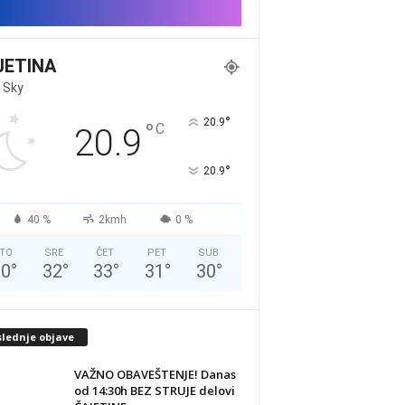
JETINA
 Sky
°
20.9
°
C
20.9
°
20.9
40 %
2kmh
0 %
TO
SRE
ČET
PET
SUB
20
°
32
°
33
°
31
°
30
°
slednje objave
VAŽNO OBAVEŠTENJE! Danas
od 14:30h BEZ STRUJE delovi