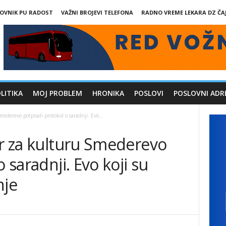
LOVNIK PU RADOST
VAŽNI BROJEVI TELEFONA
RADNO VREME LEKARA DZ ČA
LITIKA
MOJ PROBLEM
HRONIKA
POSLOVI
POSLOVNI ADR
ederevo potpisali protokol o saradnji. Evo...
ar za kulturu Smederevo
o saradnji. Evo koji su
nje