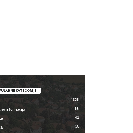
PULARNE KATEGORIJE
1038
86
sne informacije
41
ka
30
ka