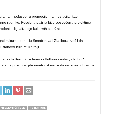
ograma, međusobnu promociju manifestacija, kao i
lturne radnike. Posebna pažnja biće posvećena projektima
eđenju digitalizacije kulturnih sadržaja.
gati kulturnu ponudu Smedereva i Zlatibora, već i da
stanova kulture u Srbiji.
tar za kulturu Smederevo i Kulturni centar „Zlatibor“
stvaranja prostora gde umetnost može da inspiriše, obrazuje
ANICA JEVTIĆ ŠIŠOVIĆ
KC ZLATIBOR