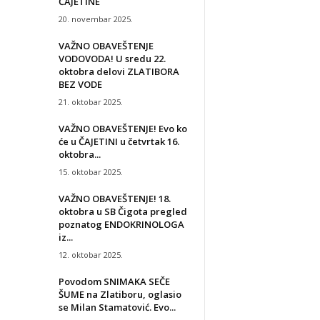
ČAJETINE
20. novembar 2025.
VAŽNO OBAVEŠTENJE
VODOVODA! U sredu 22.
oktobra delovi ZLATIBORA
BEZ VODE
21. oktobar 2025.
VAŽNO OBAVEŠTENJE! Evo ko
će u ČAJETINI u četvrtak 16.
oktobra...
15. oktobar 2025.
VAŽNO OBAVEŠTENJE! 18.
oktobra u SB Čigota pregled
poznatog ENDOKRINOLOGA
iz...
12. oktobar 2025.
Povodom SNIMAKA SEČE
ŠUME na Zlatiboru, oglasio
se Milan Stamatović. Evo...