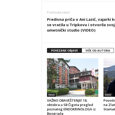
Prethodni tekst
Predivna priča o Ani Lazić, vajarki k
se vratila u Tripkovu i otvorila svoj
umetnički studio (VIDEO)
POVEZANE OBJAVE
VIŠE OD AUTORA
Vesti
Vesti
VAŽNO OBAVEŠTENJE! 18.
Povod
oktobra u SB Čigota pregled
na Zlat
poznatog ENDOKRINOLOGA iz
Stamato
Beograda