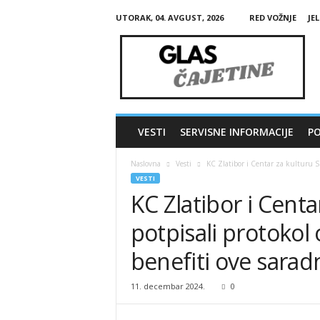
UTORAK, 04. AVGUST, 2026
RED VOŽNJE
JE
G
l
a
s
Č
a
j
VESTI
SERVISNE INFORMACIJE
PO
e
t
Naslovna
Vesti
KC Zlatibor i Centar za kulturu Sm
i
VESTI
n
KC Zlatibor i Cent
e
potpisali protokol 
benefiti ove sarad
11. decembar 2024.
0