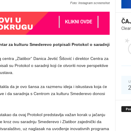
Foto: Instagram screenshot
ČA
Clear
entar za kulturu Smederevo potpisali Protokol o saradnji
 centra „Zlatibor“ Danica Jevtić Šišović i direktor Centra za
ali su Protokol o saradnji koji će otvoriti nove perspektive
kustava.
U
istakla da je ovo šansa za razmenu ideja i iskustava koja će
ve i da saradnja s Centrom za kulturu Smederevo donosi
Po
stakao da ovaj Protokol predstavlja važan korak u jačanju
e kroz ovu saradnju Smederevo i Zlatibor zajednički da
tvaralaštvo, uz naglasak na uvođenje inovativnih programa