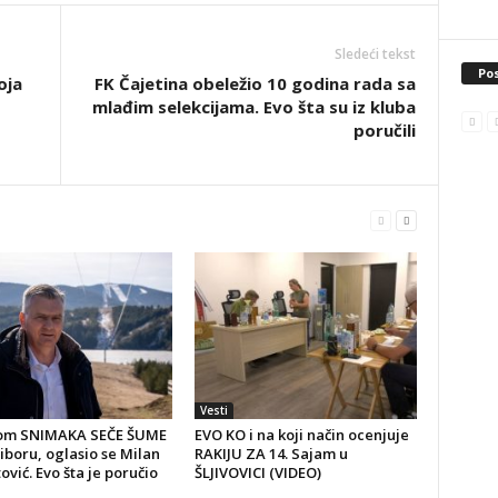
Sledeći tekst
Pos
oja
FK Čajetina obeležio 10 godina rada sa
mlađim selekcijama. Evo šta su iz kluba
poručili
Vesti
om SNIMAKA SEČE ŠUME
EVO KO i na koji način ocenjuje
iboru, oglasio se Milan
RAKIJU ZA 14. Sajam u
vić. Evo šta je poručio
ŠLJIVOVICI (VIDEO)