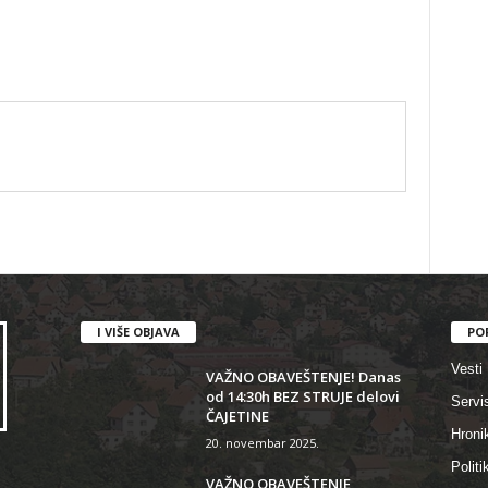
I VIŠE OBJAVA
PO
Vesti
VAŽNO OBAVEŠTENJE! Danas
od 14:30h BEZ STRUJE delovi
Servi
ČAJETINE
Hroni
20. novembar 2025.
Politi
VAŽNO OBAVEŠTENJE