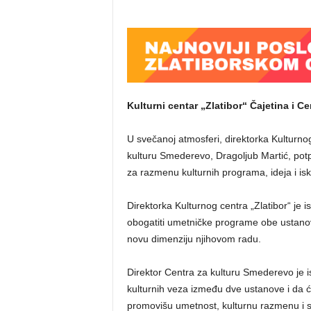
Kulturni centar „Zlatibor“ Čajetina i C
U svečanoj atmosferi, direktorka Kulturnog
kulturu Smederevo, Dragoljub Martić, potpis
za razmenu kulturnih programa, ideja i is
Direktorka Kulturnog centra „Zlatibor“ je 
obogatiti umetničke programe obe ustano
novu dimenziju njihovom radu.
Direktor Centra za kulturu Smederevo je i
kulturnih veza između dve ustanove i da ć
promovišu umetnost, kulturnu razmenu i s