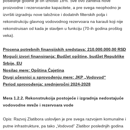
poslednje godine je on iznosio 18%. Sve ovo zahteva nove
proizvodne i rezervoarske kapacitete, a pre svega neophodno je
izvršiti izgradnju nove taložnice i dodatnih filterskih polja i
rekonstrukciju glavnog vodovodnog rezervoara na karauli koji nije
rekonstruisan od kada je stavljen u funkciju (70-ih godina prošlog
veka).
Procena potrebnih finansijskih sredstava: 210.000.000,00 RSD
Mogući izvori finansiranja: Budžet opštine, budžet Republike
Srbije, EU
Nosilac mere: Opština Čajetina
Drugi učesnici u sprovođenju mere: JKP „Vodovod“
Period sprovođenja: srednjeročni 2024-2028
Mera 1.2.2. Rekonstrukcija postojeće i izgradnja nedostajuće
vodovodne mreže i rezervoara vode
Opis: Razvoj Zlatibora uslovljen je pre svega razvojem komunalne i
putne infrastrukture, pa tako „Vodovod“ Zlatibor poslednjih godina