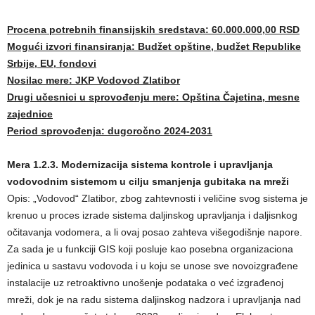
Procena potrebnih finansijskih sredstava: 60.000.000,00 RSD
Mogući izvori finansiranja: Budžet opštine, budžet Republike
Srbije, EU, fondovi
Nosilac mere: JKP Vodovod Zlatibor
Drugi učesnici u sprovođenju mere: Opština Čajetina, mesne
zajednice
Period sprovođenja: dugoročno 2024-2031
Mera 1.2.3. Modernizacija sistema kontrole i upravljanja
vodovodnim sistemom u cilju smanjenja gubitaka na mreži
Opis: „Vodovod“ Zlatibor, zbog zahtevnosti i veličine svog sistema je
krenuo u proces izrade sistema daljinskog upravljanja i daljisnkog
očitavanja vodomera, a li ovaj posao zahteva višegodišnje napore.
Za sada je u funkciji GIS koji posluje kao posebna organizaciona
jedinica u sastavu vodovoda i u koju se unose sve novoizgrađene
instalacije uz retroaktivno unošenje podataka o već izgrađenoj
mreži, dok je na radu sistema daljinskog nadzora i upravljanja nad