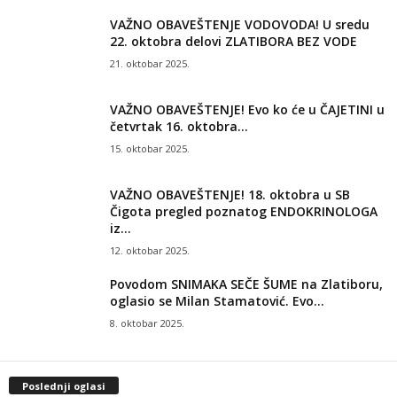
VAŽNO OBAVEŠTENJE VODOVODA! U sredu
22. oktobra delovi ZLATIBORA BEZ VODE
21. oktobar 2025.
VAŽNO OBAVEŠTENJE! Evo ko će u ČAJETINI u
četvrtak 16. oktobra...
15. oktobar 2025.
VAŽNO OBAVEŠTENJE! 18. oktobra u SB
Čigota pregled poznatog ENDOKRINOLOGA
iz...
12. oktobar 2025.
Povodom SNIMAKA SEČE ŠUME na Zlatiboru,
oglasio se Milan Stamatović. Evo...
8. oktobar 2025.
Poslednji oglasi