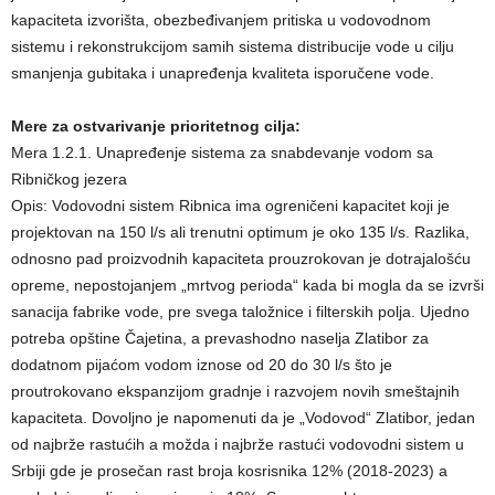
kapaciteta izvorišta, obezbeđivanjem pritiska u vodovodnom
sistemu i rekonstrukcijom samih sistema distribucije vode u cilju
smanjenja gubitaka i unapređenja kvaliteta isporučene vode.
Mere za ostvarivanje prioritetnog cilja:
Mera 1.2.1. Unapređenje sistema za snabdevanje vodom sa
Ribničkog jezera
Opis: Vodovodni sistem Ribnica ima ogreničeni kapacitet koji je
projektovan na 150 l/s ali trenutni optimum je oko 135 l/s. Razlika,
odnosno pad proizvodnih kapaciteta prouzrokovan je dotrajalošću
opreme, nepostojanjem „mrtvog perioda“ kada bi mogla da se izvrši
sanacija fabrike vode, pre svega taložnice i filterskih polja. Ujedno
potreba opštine Čajetina, a prevashodno naselja Zlatibor za
dodatnom pijaćom vodom iznose od 20 do 30 l/s što je
proutrokovano ekspanzijom gradnje i razvojem novih smeštajnih
kapaciteta. Dovoljno je napomenuti da je „Vodovod“ Zlatibor, jedan
od najbrže rastućih a možda i najbrže rastući vodovodni sistem u
Srbiji gde je prosečan rast broja kosrisnika 12% (2018-2023) a