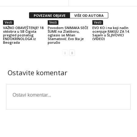
POVEZANE OBJAVE
VIŠE OD AUTORA
Vesti
Vesti
Vesti
VAŽNO OBAVEŠTENJE! 18.
Povodom SNIMAKA SEČE
EVO KO i na koji način
oktobra u SB Čigota
ŠUME na Zlatiboru,
ocenjuje RAKIJU ZA 14.
pregled poznatog
oglasio se Milan
Sajam u ŠLJIVOVICI
ENDOKRINOLOGA iz
Stamatović. Evo šta je
(VIDEO)
Beograda
poručio
Ostavite komentar