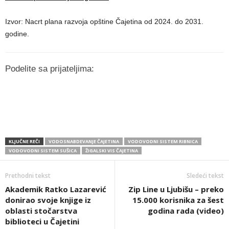
Izvor: Nacrt plana razvoja opštine Čajetina od 2024. do 2031.
godine.
Podelite sa prijateljima:
KLJUČNE REČI
VODOSNABDEVANJE ČAJETINA
VODOVODNI SISTEM RIBNICA
VODOVODNI SISTEM SUŠICA
ŽIGALSKI VIS ČAJETINA
Prethodni tekst
Sledeći tekst
Akademik Ratko Lazarević
Zip Line u Ljubišu – preko
donirao svoje knjige iz
15.000 korisnika za šest
oblasti stočarstva
godina rada (video)
biblioteci u Čajetini