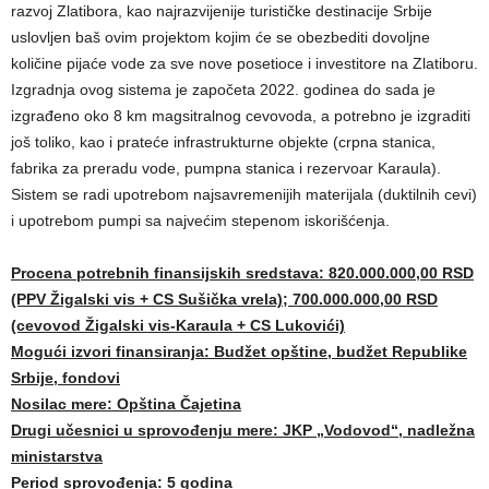
razvoj Zlatibora, kao najrazvijenije turističke destinacije Srbije
uslovljen baš ovim projektom kojim će se obezbediti dovoljne
količine pijaće vode za sve nove posetioce i investitore na Zlatiboru.
Izgradnja ovog sistema je započeta 2022. godinea do sada je
izgrađeno oko 8 km magsitralnog cevovoda, a potrebno je izgraditi
još toliko, kao i prateće infrastrukturne objekte (crpna stanica,
fabrika za preradu vode, pumpna stanica i rezervoar Karaula).
Sistem se radi upotrebom najsavremenijih materijala (duktilnih cevi)
i upotrebom pumpi sa najvećim stepenom iskorišćenja.
Procena potrebnih finansijskih sredstava: 820.000.000,00 RSD
(PPV Žigalski vis + CS Sušička vrela); 700.000.000,00 RSD
(cevovod Žigalski vis-Karaula + CS Lukovići)
Mogući izvori finansiranja: Budžet opštine, budžet Republike
Srbije, fondovi
Nosilac mere: Opština Čajetina
Drugi učesnici u sprovođenju mere: JKP „Vodovod“, nadležna
ministarstva
Period sprovođenja: 5 godina