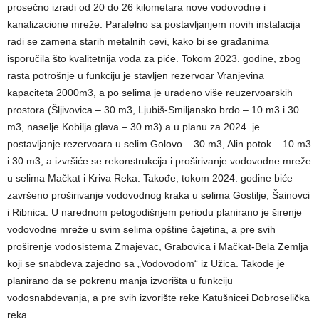
prosečno izradi od 20 do 26 kilometara nove vodovodne i
kanalizacione mreže. Paralelno sa postavljanjem novih instalacija
radi se zamena starih metalnih cevi, kako bi se građanima
isporučila što kvalitetnija voda za piće. Tokom 2023. godine, zbog
rasta potrošnje u funkciju je stavljen rezervoar Vranjevina
kapaciteta 2000m3, a po selima je urađeno više reuzervoarskih
prostora (Šljivovica – 30 m3, Ljubiš-Smiljansko brdo – 10 m3 i 30
m3, naselje Kobilja glava – 30 m3) a u planu za 2024. je
postavljanje rezervoara u selim Golovo – 30 m3, Alin potok – 10 m3
i 30 m3, a izvršiće se rekonstrukcija i proširivanje vodovodne mreže
u selima Mačkat i Kriva Reka. Takođe, tokom 2024. godine biće
završeno proširivanje vodovodnog kraka u selima Gostilje, Šainovci
i Ribnica. U narednom petogodišnjem periodu planirano je širenje
vodovodne mreže u svim selima opštine čajetina, a pre svih
proširenje vodosistema Zmajevac, Grabovica i Mačkat-Bela Zemlja
koji se snabdeva zajedno sa „Vodovodom“ iz Užica. Takođe je
planirano da se pokrenu manja izvorišta u funkciju
vodosnabdevanja, a pre svih izvorište reke Katušnicei Dobroselička
reka.