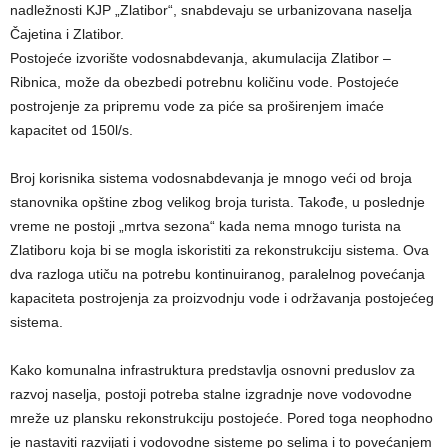
nadležnosti KJP „Zlatibor“, snabdevaju se urbanizovana naselja
Čajetina i Zlatibor.
Postojeće izvorište vodosnabdevanja, akumulacija Zlatibor –
Ribnica, može da obezbedi potrebnu količinu vode. Postojeće
postrojenje za pripremu vode za piće sa proširenjem imaće
kapacitet od 150l/s.
Broj korisnika sistema vodosnabdevanja je mnogo veći od broja
stanovnika opštine zbog velikog broja turista. Takođe, u poslednje
vreme ne postoji „mrtva sezona“ kada nema mnogo turista na
Zlatiboru koja bi se mogla iskoristiti za rekonstrukciju sistema. Ova
dva razloga utiču na potrebu kontinuiranog, paralelnog povećanja
kapaciteta postrojenja za proizvodnju vode i održavanja postojećeg
sistema.
Kako komunalna infrastruktura predstavlja osnovni preduslov za
razvoj naselja, postoji potreba stalne izgradnje nove vodovodne
mreže uz plansku rekonstrukciju postojeće. Pored toga neophodno
je nastaviti razvijati i vodovodne sisteme po selima i to povećanjem