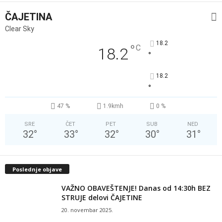
ČAJETINA
Clear Sky
18.2
°
C
18.2
°
18.2
°
47 %
1.9kmh
0 %
SRE
ČET
PET
SUB
NED
32
°
33
°
32
°
30
°
31
°
Poslednje objave
VAŽNO OBAVEŠTENJE! Danas od 14:30h BEZ
STRUJE delovi ČAJETINE
20. novembar 2025.