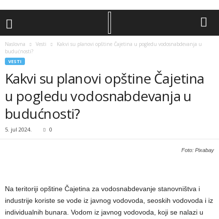
Naslovna
Vesti
Kakvi su planovi opštine Čajetina u pogledu vodosnabdevanja u
budućnosti?
VESTI
Kakvi su planovi opštine Čajetina
u pogledu vodosnabdevanja u
budućnosti?
5. jul 2024.
0
Foto: Pixabay
Na teritoriji opštine Čajetina za vodosnabdevanje stanovništva i
industrije koriste se vode iz javnog vodovoda, seoskih vodovoda i iz
individualnih bunara. Vodom iz javnog vodovoda, koji se nalazi u