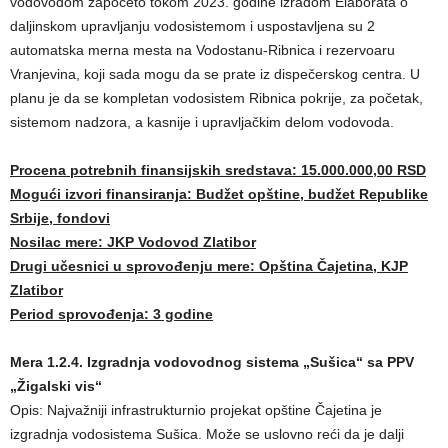
vodovodom započeto tokom 2023. godine izradom Elaborata o
daljinskom upravljanju vodosistemom i uspostavljena su 2
automatska merna mesta na Vodostanu-Ribnica i rezervoaru
Vranjevina, koji sada mogu da se prate iz dispečerskog centra. U
planu je da se kompletan vodosistem Ribnica pokrije, za početak,
sistemom nadzora, a kasnije i upravljačkim delom vodovoda.
Procena potrebnih finansijskih sredstava: 15.000.000,00 RSD
Mogući izvori finansiranja: Budžet opštine, budžet Republike
Srbije, fondovi
Nosilac mere: JKP Vodovod Zlatibor
Drugi učesnici u sprovođenju mere: Opština Čajetina, KJP
Zlatibor
Period sprovođenja: 3 godine
Mera 1.2.4. Izgradnja vodovodnog sistema „Sušica“ sa PPV
„Žigalski vis“
Opis: Najvažniji infrastrukturnio projekat opštine Čajetina je
izgradnja vodosistema Sušica. Može se uslovno reći da je dalji