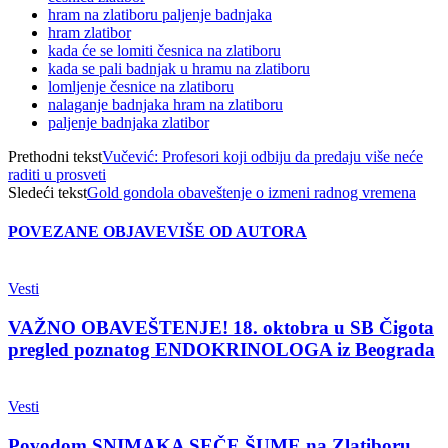
hram na zlatiboru paljenje badnjaka
hram zlatibor
kada će se lomiti česnica na zlatiboru
kada se pali badnjak u hramu na zlatiboru
lomljenje česnice na zlatiboru
nalaganje badnjaka hram na zlatiboru
paljenje badnjaka zlatibor
Prethodni tekst
Vučević: Profesori koji odbiju da predaju više neće
raditi u prosveti
Sledeći tekst
Gold gondola obaveštenje o izmeni radnog vremena
POVEZANE OBJAVE
VIŠE OD AUTORA
Vesti
VAŽNO OBAVEŠTENJE! 18. oktobra u SB Čigota
pregled poznatog ENDOKRINOLOGA iz Beograda
Vesti
Povodom SNIMAKA SEČE ŠUME na Zlatiboru,