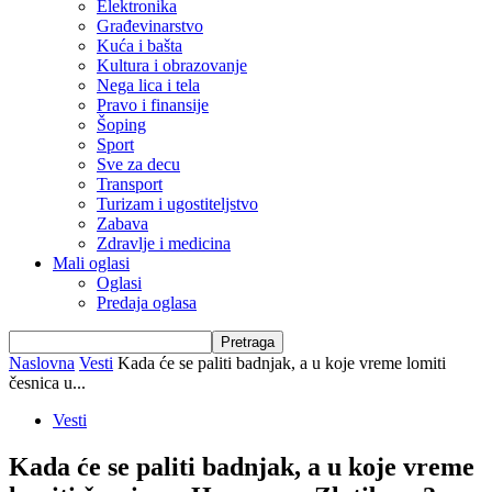
Elektronika
Građevinarstvo
Kuća i bašta
Kultura i obrazovanje
Nega lica i tela
Pravo i finansije
Šoping
Sport
Sve za decu
Transport
Turizam i ugostiteljstvo
Zabava
Zdravlje i medicina
Mali oglasi
Oglasi
Predaja oglasa
Naslovna
Vesti
Kada će se paliti badnjak, a u koje vreme lomiti
česnica u...
Vesti
Kada će se paliti badnjak, a u koje vreme