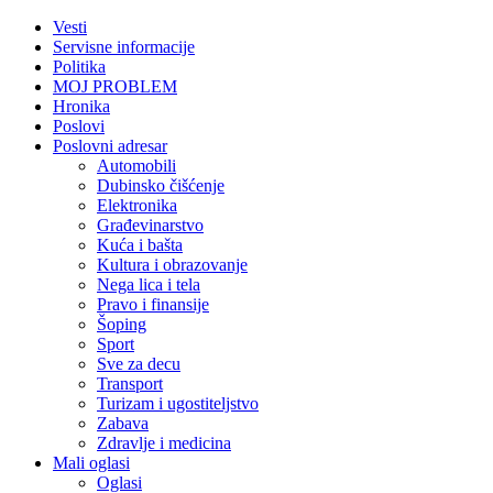
Vesti
Servisne informacije
Politika
MOJ PROBLEM
Hronika
Poslovi
Poslovni adresar
Automobili
Dubinsko čišćenje
Elektronika
Građevinarstvo
Kuća i bašta
Kultura i obrazovanje
Nega lica i tela
Pravo i finansije
Šoping
Sport
Sve za decu
Transport
Turizam i ugostiteljstvo
Zabava
Zdravlje i medicina
Mali oglasi
Oglasi