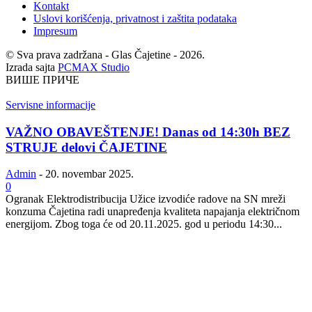
Kontakt
Uslovi korišćenja, privatnost i zaštita podataka
Impresum
© Sva prava zadržana - Glas Čajetine - 2026.
Izrada sajta
PCMAX Studio
ВИШЕ ПРИЧЕ
Servisne informacije
VAŽNO OBAVEŠTENJE! Danas od 14:30h BEZ
STRUJE delovi ČAJETINE
Admin
-
20. novembar 2025.
0
Ogranak Elektrodistribucija Užice izvodiće radove na SN mreži
konzuma Čajetina radi unapređenja kvaliteta napajanja električnom
energijom. Zbog toga će od 20.11.2025. god u periodu 14:30...