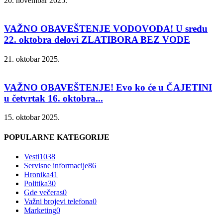
20. novembar 2025.
VAŽNO OBAVEŠTENJE VODOVODA! U sredu
22. oktobra delovi ZLATIBORA BEZ VODE
21. oktobar 2025.
VAŽNO OBAVEŠTENJE! Evo ko će u ČAJETINI
u četvrtak 16. oktobra...
15. oktobar 2025.
POPULARNE KATEGORIJE
Vesti
1038
Servisne informacije
86
Hronika
41
Politika
30
Gde večeras
0
Važni brojevi telefona
0
Marketing
0