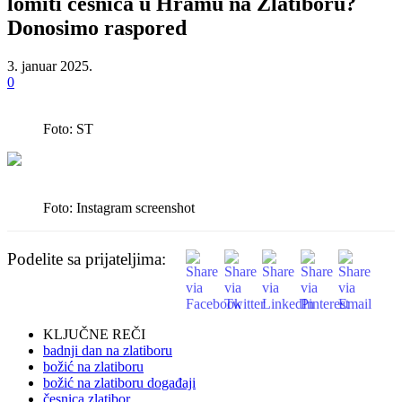
lomiti česnica u Hramu na Zlatiboru?
Donosimo raspored
3. januar 2025.
0
Foto: ST
Foto: Instagram screenshot
Podelite sa prijateljima:
KLJUČNE REČI
badnji dan na zlatiboru
božić na zlatiboru
božić na zlatiboru događaji
česnica zlatibor