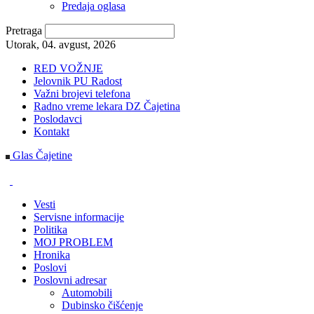
Predaja oglasa
Pretraga
Utorak, 04. avgust, 2026
RED VOŽNJE
Jelovnik PU Radost
Važni brojevi telefona
Radno vreme lekara DZ Čajetina
Poslodavci
Kontakt
Glas Čajetine
Vesti
Servisne informacije
Politika
MOJ PROBLEM
Hronika
Poslovi
Poslovni adresar
Automobili
Dubinsko čišćenje