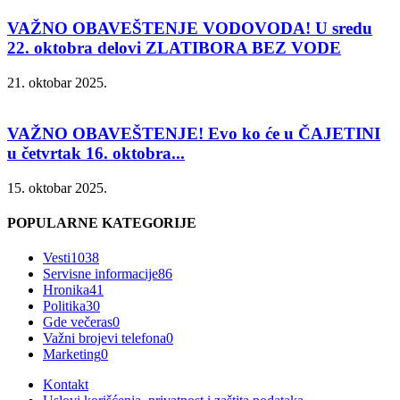
VAŽNO OBAVEŠTENJE VODOVODA! U sredu
22. oktobra delovi ZLATIBORA BEZ VODE
21. oktobar 2025.
VAŽNO OBAVEŠTENJE! Evo ko će u ČAJETINI
u četvrtak 16. oktobra...
15. oktobar 2025.
POPULARNE KATEGORIJE
Vesti
1038
Servisne informacije
86
Hronika
41
Politika
30
Gde večeras
0
Važni brojevi telefona
0
Marketing
0
Kontakt