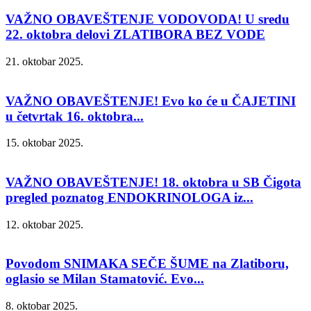
VAŽNO OBAVEŠTENJE VODOVODA! U sredu
22. oktobra delovi ZLATIBORA BEZ VODE
21. oktobar 2025.
VAŽNO OBAVEŠTENJE! Evo ko će u ČAJETINI
u četvrtak 16. oktobra...
15. oktobar 2025.
VAŽNO OBAVEŠTENJE! 18. oktobra u SB Čigota
pregled poznatog ENDOKRINOLOGA iz...
12. oktobar 2025.
Povodom SNIMAKA SEČE ŠUME na Zlatiboru,
oglasio se Milan Stamatović. Evo...
8. oktobar 2025.