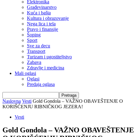
Elektronika
Građevinarstvo
Kuća i bašta
Kultura i obrazovanje
Nega lica i tela
Pravo i finansije
Šoping
Sport
Sve za decu
Transport
Turizam i ugostiteljstvo
Zabava
Zdravlje i medicina
Mali oglasi
Oglasi
Predaja oglasa
Naslovna
Vesti
Gold Gondola – VAŽNO OBAVEŠTENJE O
KORIŠĆENJU RIBNIČKOG JEZERA!
Vesti
Gold Gondola – VAŽNO OBAVEŠTENJE