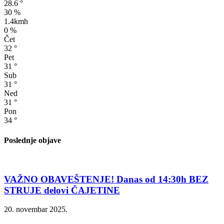
28.6
°
30 %
1.4kmh
0 %
Čet
32
°
Pet
31
°
Sub
31
°
Ned
31
°
Pon
34
°
Poslednje objave
VAŽNO OBAVEŠTENJE! Danas od 14:30h BEZ
STRUJE delovi ČAJETINE
20. novembar 2025.