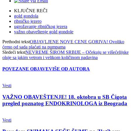
KLJUČNE REČI
gold gondola
ribničko jezero
ugrožavanje ribničkog jezera
važno obaveštenje gold gondole
Prethodni tekst
OBJAVLJENE NOVE CENE GORIVA! Ovoliko
ćemo od sada plaćati na pumpama
Sledeći tekst
NEVREME ŠIROM SRBIJE – Očekuju se višećelijske
oluje sa jakim vetrom i velikom količinom padavina
POVEZANE OBJAVE
VIŠE OD AUTORA
Vesti
VAŽNO OBAVEŠTENJE! 18. oktobra u SB Čigota
pregled poznatog ENDOKRINOLOGA iz Beograda
Vesti