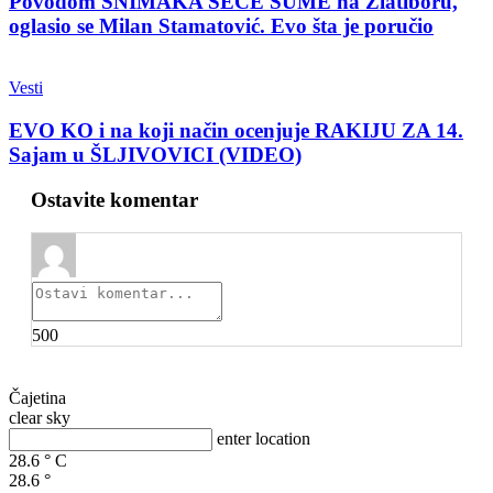
Povodom SNIMAKA SEČE ŠUME na Zlatiboru,
oglasio se Milan Stamatović. Evo šta je poručio
Vesti
EVO KO i na koji način ocenjuje RAKIJU ZA 14.
Sajam u ŠLJIVOVICI (VIDEO)
Ostavite komentar
500
Čajetina
clear sky
enter location
28.6
°
C
28.6
°