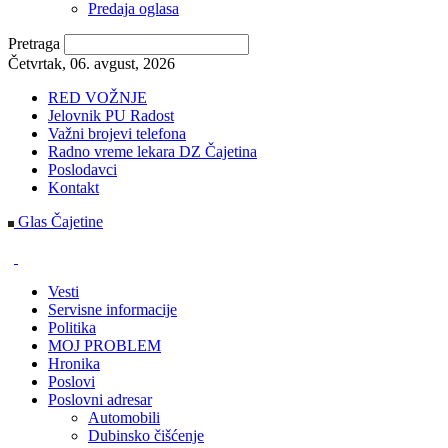
Predaja oglasa
Pretraga
Četvrtak, 06. avgust, 2026
RED VOŽNJE
Jelovnik PU Radost
Važni brojevi telefona
Radno vreme lekara DZ Čajetina
Poslodavci
Kontakt
Glas Čajetine
Vesti
Servisne informacije
Politika
MOJ PROBLEM
Hronika
Poslovi
Poslovni adresar
Automobili
Dubinsko čišćenje