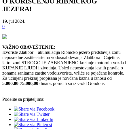
O KORIŠĆENJU RIBNIČKOG
JEZERA!
19. jul 2024.
0
VAŽNO OBAVEŠTENJE:
Izvoriste Zlatibor – akumulacija Ribnicko jezero predstavlja zonu
neposredne zastite sistema vodosnabdevanja Zlatibora i Cajetine.
U toj zoni STROGO JE ZABRANJENO kretanje motornih vozila i
KUPANJE LJUDI i zivotinja. Usled nepostovanja jasnih pravila o
zonama sanitarne zastite vodoizvorista, vršiće se pojačane kontrole.
Za ucinjeni prekrsaj propisana je novčana kazna u iznosu od
5.000,00-75.000,00
dinara, poručili su iz Gold Gondole.
Podelite sa prijateljima: