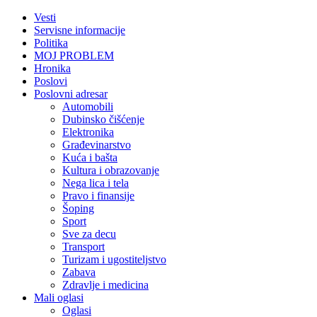
Vesti
Servisne informacije
Politika
MOJ PROBLEM
Hronika
Poslovi
Poslovni adresar
Automobili
Dubinsko čišćenje
Elektronika
Građevinarstvo
Kuća i bašta
Kultura i obrazovanje
Nega lica i tela
Pravo i finansije
Šoping
Sport
Sve za decu
Transport
Turizam i ugostiteljstvo
Zabava
Zdravlje i medicina
Mali oglasi
Oglasi