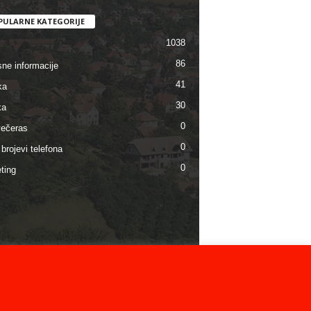
PULARNE KATEGORIJE
1038
86
sne informacije
41
ka
30
ka
0
ečeras
0
brojevi telefona
0
ting
išćenja, privatnost i zaštita podataka
Impresum