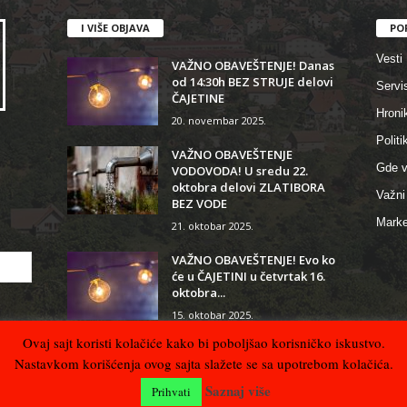
I VIŠE OBJAVA
PO
Vesti
VAŽNO OBAVEŠTENJE! Danas
od 14:30h BEZ STRUJE delovi
Servi
ČAJETINE
Hroni
20. novembar 2025.
Politi
VAŽNO OBAVEŠTENJE
Gde v
VODOVODA! U sredu 22.
oktobra delovi ZLATIBORA
Važni 
BEZ VODE
Marke
21. oktobar 2025.
VAŽNO OBAVEŠTENJE! Evo ko
će u ČAJETINI u četvrtak 16.
oktobra...
15. oktobar 2025.
Ovaj sajt koristi kolačiće kako bi poboljšao korisničko iskustvo.
Nastavkom korišćenja ovog sajta slažete se sa upotrebom kolačića.
Saznaj više
Prihvati
rada sajta
PCMAX Studio
Kontakt
Uslovi kor