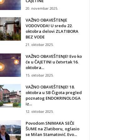
ČAJETINE
20. novembar 2025.
VAŽNO OBAVEŠTENJE
VODOVODA! U sredu 22.
oktobra delovi ZLATIBORA
BEZ VODE
21. oktobar 2025.
VAŽNO OBAVEŠTENJE! Evo ko
će u ČAJETINI u četvrtak 16.
oktobra...
15. oktobar 2025.
VAŽNO OBAVEŠTENJE! 18.
oktobra u SB Čigota pregled
poznatog ENDOKRINOLOGA
iz...
12. oktobar 2025.
Povodom SNIMAKA SEČE
ŠUME na Zlatiboru, oglasio
se Milan Stamatović. Evo...