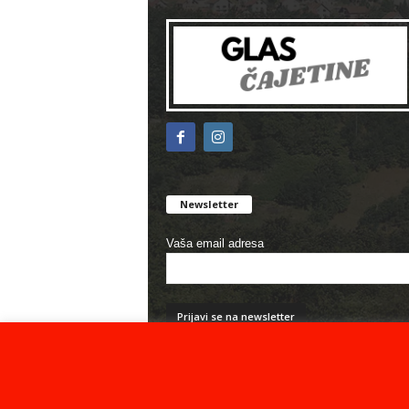
Newsletter
Vaša email adresa
© Sva prava zadržana - Glas Čajetine - 2026.
Iz