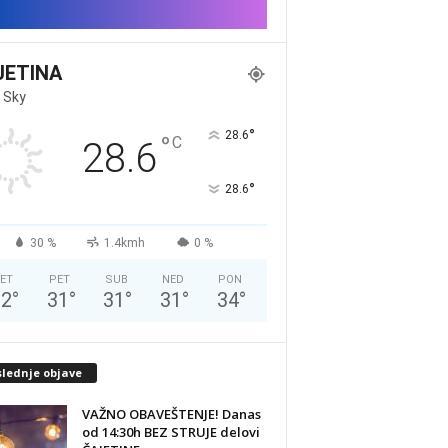
JETINA
 Sky
°
28.6
°
C
28.6
°
28.6
30 %
1.4kmh
0 %
ET
PET
SUB
NED
PON
32
°
31
°
31
°
31
°
34
°
slednje objave
VAŽNO OBAVEŠTENJE! Danas
od 14:30h BEZ STRUJE delovi