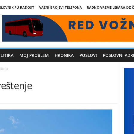
ELOVNIK PU RADOST
VAŽNI BROJEVI TELEFONA
RADNO VREME LEKARA DZ Č
LITIKA
MOJ PROBLEM
HRONIKA
POSLOVI
POSLOVNI ADR
štenje
eštenje