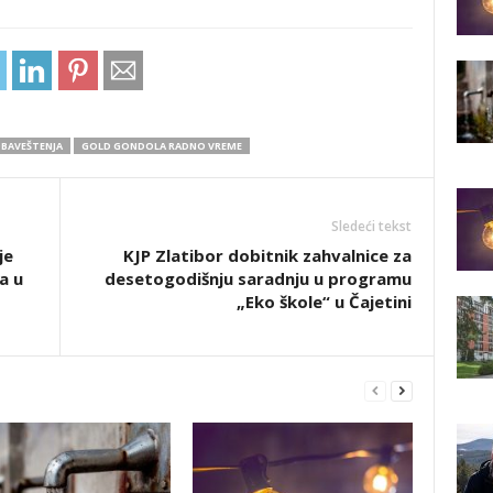
BAVEŠTENJA
GOLD GONDOLA RADNO VREME
Sledeći tekst
je
KJP Zlatibor dobitnik zahvalnice za
a u
desetogodišnju saradnju u programu
„Eko škole“ u Čajetini