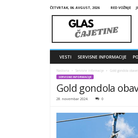
ČETVRTAK, 06. AVGUST, 2026
RED VOŽNJE
J
G
l
a
s
Č
a
j
VESTI
SERVISNE INFORMACIJE
PO
e
t
Naslovna
Servisne informacije
Gold gondola obave
i
SERVISNE INFORMACIJE
n
Gold gondola obav
e
28. novembar 2024.
0