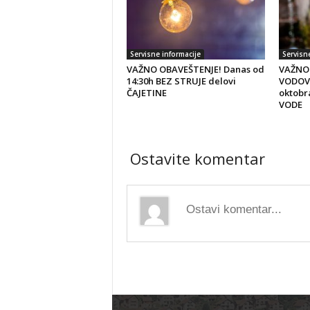
Servisne informacije
Servisn
VAŽNO OBAVEŠTENJE! Danas od
VAŽNO
14:30h BEZ STRUJE delovi
VODOVO
ČAJETINE
oktobr
VODE
Ostavite komentar