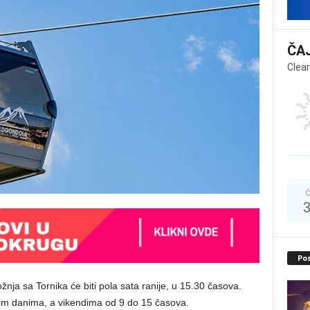
ČA
Clear
Č
Po
nja sa Tornika će biti pola sata ranije, u 15.30 časova.
im danima, a vikendima od 9 do 15 časova.