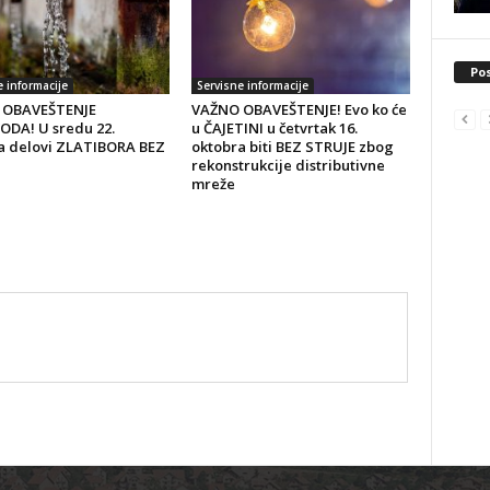
Pos
e informacije
Servisne informacije
 OBAVEŠTENJE
VAŽNO OBAVEŠTENJE! Evo ko će
DA! U sredu 22.
u ČAJETINI u četvrtak 16.
a delovi ZLATIBORA BEZ
oktobra biti BEZ STRUJE zbog
rekonstrukcije distributivne
mreže