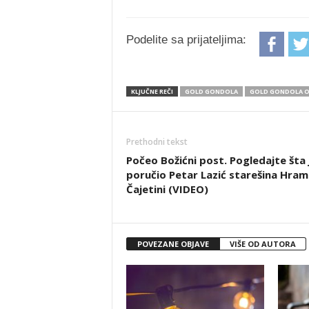
Podelite sa prijateljima:
KLJUČNE REČI
GOLD GONDOLA
GOLD GONDOLA O
Prethodni tekst
Počeo Božićni post. Pogledajte šta 
poručio Petar Lazić starešina Hram
Čajetini (VIDEO)
POVEZANE OBJAVE
VIŠE OD AUTORA