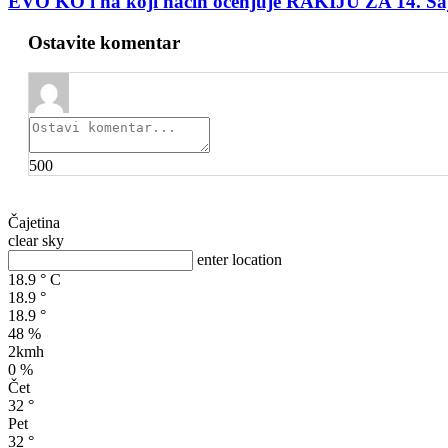
EVO KO i na koji način ocenjuje RAKIJU ZA 14. 
Ostavite komentar
500
Čajetina
clear sky
enter location
18.9
°
C
18.9
°
18.9
°
48 %
2kmh
0 %
Čet
32
°
Pet
32
°