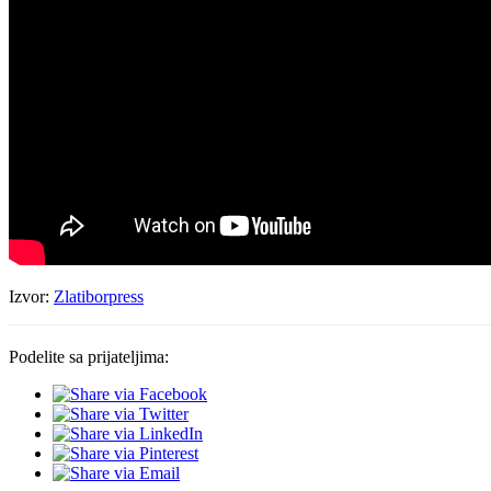
Izvor:
Zlatiborpress
Podelite sa prijateljima: