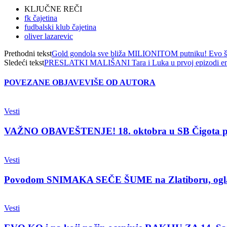
KLJUČNE REČI
fk čajetina
fudbalski klub čajetina
oliver lazarevic
Prethodni tekst
Gold gondola sve bliža MILIONITOM putniku! Evo šta
Sledeći tekst
PRESLATKI MALIŠANI Tara i Luka u prvoj epizodi emis
POVEZANE OBJAVE
VIŠE OD AUTORA
Vesti
VAŽNO OBAVEŠTENJE! 18. oktobra u SB Čigota 
Vesti
Povodom SNIMAKA SEČE ŠUME na Zlatiboru, oglasio
Vesti