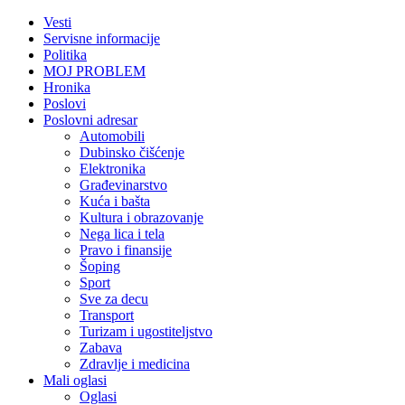
Vesti
Servisne informacije
Politika
MOJ PROBLEM
Hronika
Poslovi
Poslovni adresar
Automobili
Dubinsko čišćenje
Elektronika
Građevinarstvo
Kuća i bašta
Kultura i obrazovanje
Nega lica i tela
Pravo i finansije
Šoping
Sport
Sve za decu
Transport
Turizam i ugostiteljstvo
Zabava
Zdravlje i medicina
Mali oglasi
Oglasi