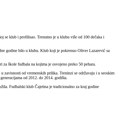
j se klub i profilisao. Trenutno je u klubu više od 100 dečaka i
edne godine bilo u klubu. Klub koji je pokrenuo Oliver Lazarević sa
iri za škole fudbala na kojima je osvojeno preko 50 pehara.
, u zavisnosti od vremenskih prilika. Treninzi se održavaju i u seoskim
a generacijama od 2012. do 2014. godišta.
žila. Fudbalski klub Čajetina je tradicionalno za kraj godine