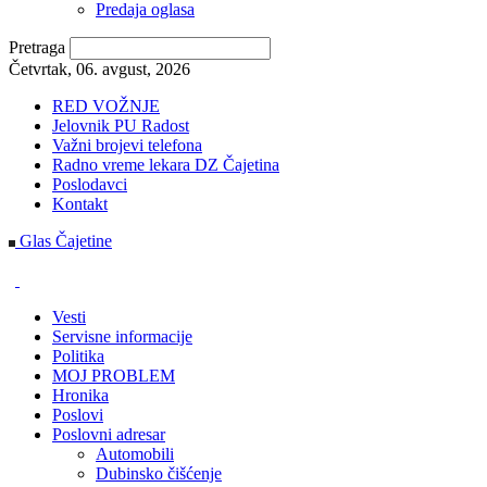
Predaja oglasa
Pretraga
Četvrtak, 06. avgust, 2026
RED VOŽNJE
Jelovnik PU Radost
Važni brojevi telefona
Radno vreme lekara DZ Čajetina
Poslodavci
Kontakt
Glas Čajetine
Vesti
Servisne informacije
Politika
MOJ PROBLEM
Hronika
Poslovi
Poslovni adresar
Automobili
Dubinsko čišćenje