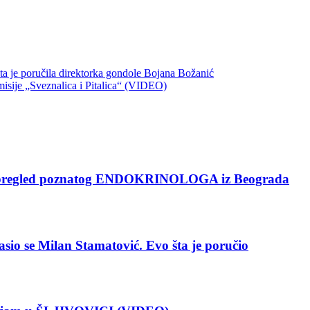
 je poručila direktorka gondole Bojana Božanić
ije „Sveznalica i Pitalica“ (VIDEO)
pregled poznatog ENDOKRINOLOGA iz Beograda
 se Milan Stamatović. Evo šta je poručio