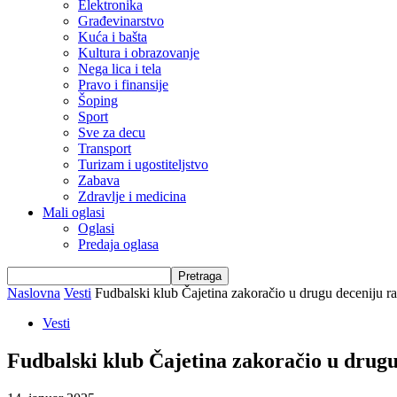
Elektronika
Građevinarstvo
Kuća i bašta
Kultura i obrazovanje
Nega lica i tela
Pravo i finansije
Šoping
Sport
Sve za decu
Transport
Turizam i ugostiteljstvo
Zabava
Zdravlje i medicina
Mali oglasi
Oglasi
Predaja oglasa
Naslovna
Vesti
Fudbalski klub Čajetina zakoračio u drugu deceniju
Vesti
Fudbalski klub Čajetina zakoračio u drug