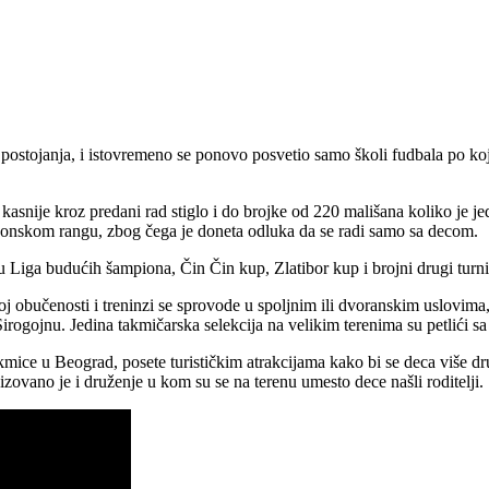
postojanja, i istovremeno se ponovo posvetio samo školi fudbala po kojo
kasnije kroz predani rad stiglo i do brojke od 220 mališana koliko je j
zonskom rangu, zbog čega je doneta odluka da se radi samo sa decom.
su Liga budućih šampiona, Čin Čin kup, Zlatibor kup i brojni drugi turn
oj obučenosti i treninzi se sprovode u spoljnim ili dvoranskim uslovima
rogojnu. Jedina takmičarska selekcija na velikim terenima su petlići s
mice u Beograd, posete turističkim atrakcijama kako bi se deca više dru
zovano je i druženje u kom su se na terenu umesto dece našli roditelji.