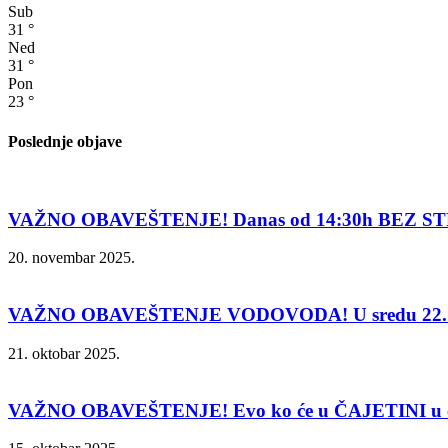
Sub
31
°
Ned
31
°
Pon
23
°
Poslednje objave
VAŽNO OBAVEŠTENJE! Danas od 14:30h BEZ ST
20. novembar 2025.
VAŽNO OBAVEŠTENJE VODOVODA! U sredu 22. 
21. oktobar 2025.
VAŽNO OBAVEŠTENJE! Evo ko će u ČAJETINI u čet