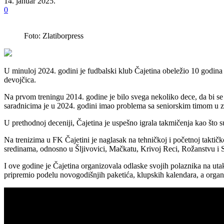
14. januar 2025.
0
Foto: Zlatiborpress
U minuloj 2024. godini je fudbalski klub Čajetina obeležio 10 godina 
devojčica.
Na prvom treningu 2014. godine je bilo svega nekoliko dece, da bi se 
saradnicima je u 2024. godini imao problema sa seniorskim timom u 
U prethodnoj deceniji, Čajetina je uspešno igrala takmičenja kao što 
Na trenizima u FK Čajetini je naglasak na tehničkoj i početnoj taktičk
sredinama, odnosno u Šljivovici, Mačkatu, Krivoj Reci, Rožanstvu i Si
I ove godine je Čajetina organizovala odlaske svojih polaznika na utak
pripremio podelu novogodišnjih paketića, klupskih kalendara, a organi