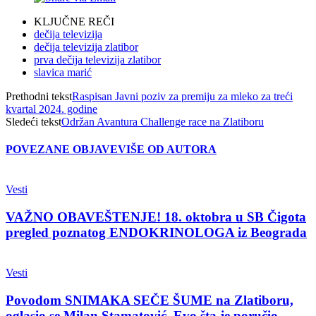
KLJUČNE REČI
dečija televizija
dečija televizija zlatibor
prva dečija televizija zlatibor
slavica marić
Prethodni tekst
Raspisan Javni poziv za premiju za mleko za treći
kvartal 2024. godine
Sledeći tekst
Održan Avantura Challenge race na Zlatiboru
POVEZANE OBJAVE
VIŠE OD AUTORA
Vesti
VAŽNO OBAVEŠTENJE! 18. oktobra u SB Čigota
pregled poznatog ENDOKRINOLOGA iz Beograda
Vesti
Povodom SNIMAKA SEČE ŠUME na Zlatiboru,
oglasio se Milan Stamatović. Evo šta je poručio