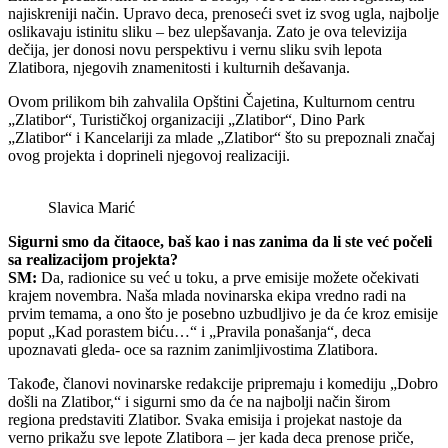
najiskreniji način. Upravo deca, prenoseći svet iz svog ugla, najbolje
oslikavaju istinitu sliku – bez ulepšavanja. Zato je ova televizija
dečija, jer donosi novu perspektivu i vernu sliku svih lepota
Zlatibora, njegovih znamenitosti i kulturnih dešavanja.
Ovom prilikom bih zahvalila Opštini Čajetina, Kulturnom centru
„Zlatibor“, Turističkoj organizaciji „Zlatibor“, Dino Park
„Zlatibor“ i Kancelariji za mlade „Zlatibor“ što su prepoznali značaj
ovog projekta i doprineli njegovoj realizaciji.
Slavica Marić
Sigurni smo da čitaoce, baš kao i nas zanima da li ste već počeli
sa realizacijom projekta?
SM:
Da, radionice su već u toku, a prve emisije možete očekivati
krajem novembra. Naša mlada novinarska ekipa vredno radi na
prvim temama, a ono što je posebno uzbudljivo je da će kroz emisije
poput „Kad porastem biću…“ i „Pravila ponašanja“, deca
upoznavati gleda- oce sa raznim zanimljivostima Zlatibora.
Takođe, članovi novinarske redakcije pripremaju i komediju „Dobro
došli na Zlatibor,“ i sigurni smo da će na najbolji način širom
regiona predstaviti Zlatibor. Svaka emisija i projekat nastoje da
verno prikažu sve lepote Zlatibora – jer kada deca prenose priče,