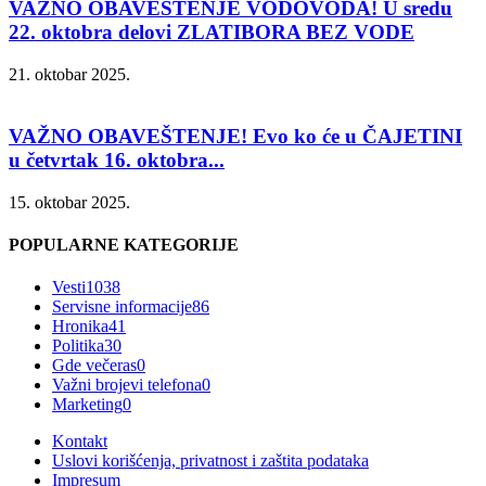
VAŽNO OBAVEŠTENJE VODOVODA! U sredu
22. oktobra delovi ZLATIBORA BEZ VODE
21. oktobar 2025.
VAŽNO OBAVEŠTENJE! Evo ko će u ČAJETINI
u četvrtak 16. oktobra...
15. oktobar 2025.
POPULARNE KATEGORIJE
Vesti
1038
Servisne informacije
86
Hronika
41
Politika
30
Gde večeras
0
Važni brojevi telefona
0
Marketing
0
Kontakt
Uslovi korišćenja, privatnost i zaštita podataka
Impresum