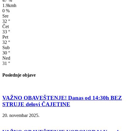
47 %
1.9kmh
0 %
Sre
32
°
Čet
33
°
Pet
32
°
Sub
30
°
Ned
31
°
Poslednje objave
VAŽNO OBAVEŠTENJE! Danas od 14:30h BEZ
STRUJE delovi ČAJETINE
20. novembar 2025.