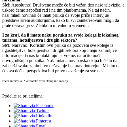
SM:
Apsolutno! Društvene mreže će biti važan deo naše televizije, a
uskoro ćemo započeti rad i na tim platformama. Na taj način,
naši mladi novinari će imati priliku da svoje priče i intervjue
predstave širem auditorijumu, kako bi svi zainteresovani mogli da
prate dešavanja sa Zlatibora u realnom vremenu.
I za kraj, da li imate neku poruku za svoje kolege iz lokalnog
turizma, hotelijerstva i drugih sektora?
SM:
Naravno! Koristim ovu priliku da pozovem sve kolege iz
ugostiteljstva, hotelijerstva i drugih sektora koji imaju zanimljive
informacije da nas kontaktiraju na vreme, naročito uoči
novogodišnjih praznika. Naša mlada novinarska ekipa biće tu da
zabeleži svako zanimljivo dešavanje i napravi intervjue. Mislim da
će ova dečija perspektiva biti pravo osveženje za sve nas!
Izvor intervjua: Zlatiborske vesti štampano izdanje
Podelite sa prijateljima: