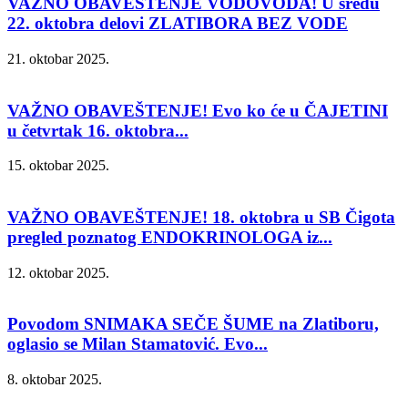
VAŽNO OBAVEŠTENJE VODOVODA! U sredu
22. oktobra delovi ZLATIBORA BEZ VODE
21. oktobar 2025.
VAŽNO OBAVEŠTENJE! Evo ko će u ČAJETINI
u četvrtak 16. oktobra...
15. oktobar 2025.
VAŽNO OBAVEŠTENJE! 18. oktobra u SB Čigota
pregled poznatog ENDOKRINOLOGA iz...
12. oktobar 2025.
Povodom SNIMAKA SEČE ŠUME na Zlatiboru,
oglasio se Milan Stamatović. Evo...
8. oktobar 2025.