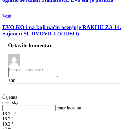
Vesti
EVO KO i na koji način ocenjuje RAKIJU ZA 14.
Sajam u ŠLJIVOVICI (VIDEO)
Ostavite komentar
500
Čajetina
clear sky
enter location
18.2
°
C
18.2
°
18.2
°