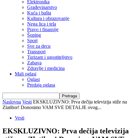
Elektronika
Građevinarstvo
Kuća i bašta
Kultura i obrazovanje
Nega lica i tela
Pravo i finansije
Šoping
Sport
Sve za decu
Transport
Turizam i ugostiteljstvo
Zabava
Zdravlje i medicina
Mali oglasi
Oglasi
Predaja oglasa
Naslovna
Vesti
EKSKLUZIVNO: Prva dečija televizija stiže na
Zlatibor! Donosimo VAM SVE DETALJE ovog...
Vesti
EKSKLUZIVNO: Prva dečija televizija