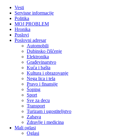
Vesti
Servisne informacije
Politika
MOJ PROBLEM
Hronika
Poslovi
Poslovni adresar
Automobili
Dubinsko čišćenje
Elektronika
Građevinarstvo
Kuća i bašta
Kultura i obrazovanje
Nega lica i tela
Pravo i finansije
Šoping
Sport
Sve za decu
Transport
Turizam i ugostiteljstvo
Zabava
Zdravlje i medicina
Mali oglasi
Oglasi