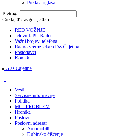
Predaja oglasa
Pretraga
Creda, 05. avgust, 2026
RED VOŽNJE
Jelovnik PU Radost
Važni brojevi telefona
Radno vreme lekara DZ Čajetina
Poslodavci
Kontakt
Glas Čajetine
Vesti
Servisne informacije
Politika
MOJ PROBLEM
Hronika
Poslovi
Poslovni adresar
Automobili
Dubinsko čišćenje