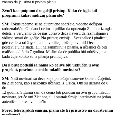
znamo da je istina u prvom planu.
Zvuči kao potpuno drugačiji pristup. Kako će izgledati
program i kakav sadržaj planirate?
SM:
Fokusiraćemo se na autentične sadržaje, vođene dečijom
radoznalošću. Gledaoci će imati priliku da upoznaju Zlatibor iz ugla
deteta, a verujemo da će nas upravo deca navesti da razmišljamo i
vidimo stvari drugačije. Na primer, emisija „Sveznalice i pitalice“,
gde će deca od 5 godina biti voditelji, biće pravi hit! Deca
postavljaju najslađa, ali i najzanimljivija pitanja, a učesnici će biti
mališani od 3 do 7 godina. Mislim da će publika biti oduševljena
kada čuje koliko su ta pitanja pronicljiva.
Da li biste podelili sa nama ko će sve biti uključen u ovaj
projekat, posebno u smislu mladih novinara?
SM:
Naši novinari su deca koja pohađaju osnovne škole u Čajetini,
na Zlatiboru, kao i nekoliko učenika iz Užica. Oni su uzrasta od 8
do
12 godina. Sigurna sam da ćemo biti ponosni na ovu grupu mladih
novinara, jer će oni Zlatibor, ali i ostatak Srbije, predstaviti na jedan
autentičan i kreativan način
Pored televizijskih emisija, planirate li i prisustvo na društvenim
mrežama?