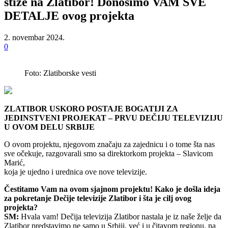
stiže na Zlatibor! Donosimo VAM SVE
DETALJE ovog projekta
2. novembar 2024.
0
Foto: Zlatiborske vesti
ZLATIBOR USKORO POSTAJE BOGATIJI ZA
JEDINSTVENI PROJEKAT – PRVU DEČIJU TELEVIZIJU
U OVOM DELU SRBIJE
O ovom projektu, njegovom značaju za zajednicu i o tome šta nas
sve očekuje, razgovarali smo sa direktorkom projekta – Slavicom
Marić,
koja je ujedno i urednica ove nove televizije.
Čestitamo Vam na ovom sjajnom projektu! Kako je došla ideja
za pokretanje Dečije televizije Zlatibor i šta je cilj ovog
projekta?
SM:
Hvala vam! Dečija televizija Zlatibor nastala je iz naše želje da
Zlatibor predstavimo ne samo u Srbiji, već i u čitavom regionu, na