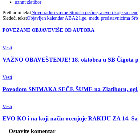
uznnt zlatibor
Prethodni tekst
Novo radno vreme Stopića pećine, a evo i koje su cene
Sledeći tekst
Objavljen kalendar ABA2 lige, među predstavnicima Srbi
POVEZANE OBJAVE
VIŠE OD AUTORA
Vesti
VAŽNO OBAVEŠTENJE! 18. oktobra u SB Čigota 
Vesti
Povodom SNIMAKA SEČE ŠUME na Zlatiboru, oglasio
Vesti
EVO KO i na koji način ocenjuje RAKIJU ZA 14. 
Ostavite komentar