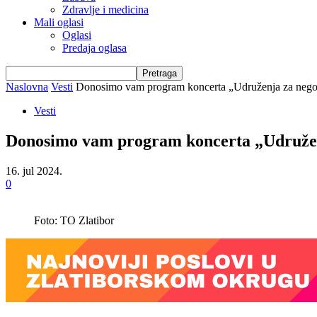
Zdravlje i medicina
Mali oglasi
Oglasi
Predaja oglasa
Naslovna
Vesti
Donosimo vam program koncerta „Udruženja za negovan
Vesti
Donosimo vam program koncerta „Udruženja 
16. jul 2024.
0
Foto: TO Zlatibor