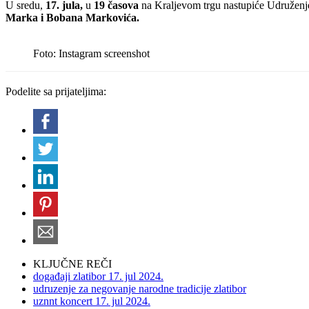
U sredu,
17. jula,
u
19 časova
na Kraljevom trgu nastupiće Udruženje
Marka i Bobana Markovića.
Foto: Instagram screenshot
Podelite sa prijateljima:
KLJUČNE REČI
događaji zlatibor 17. jul 2024.
udruzenje za negovanje narodne tradicije zlatibor
uznnt koncert 17. jul 2024.