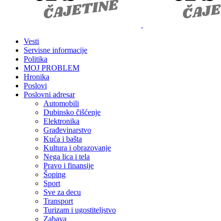
Vesti
Servisne informacije
Politika
MOJ PROBLEM
Hronika
Poslovi
Poslovni adresar
Automobili
Dubinsko čišćenje
Elektronika
Građevinarstvo
Kuća i bašta
Kultura i obrazovanje
Nega lica i tela
Pravo i finansije
Šoping
Sport
Sve za decu
Transport
Turizam i ugostiteljstvo
Zabava