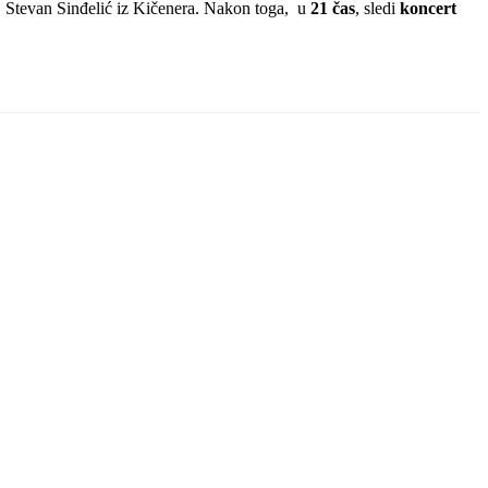
G Stevan Sinđelić iz Kičenera. Nakon toga, u
21 čas
, sledi
koncert