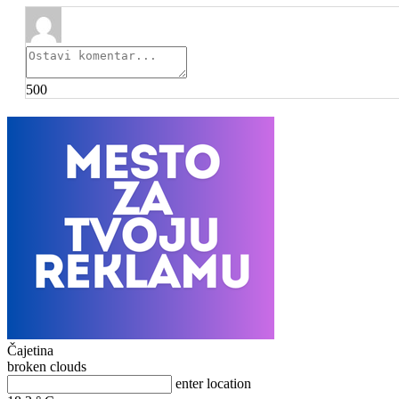
500
Čajetina
broken clouds
enter location