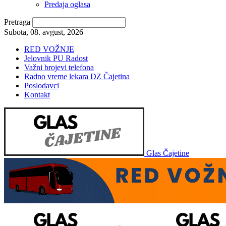
Predaja oglasa
Pretraga
Subota, 08. avgust, 2026
RED VOŽNJE
Jelovnik PU Radost
Važni brojevi telefona
Radno vreme lekara DZ Čajetina
Poslodavci
Kontakt
Glas Čajetine