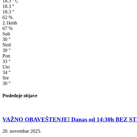
18.3
°
C
18.3
°
18.3
°
62 %
2.1kmh
67 %
Sub
30
°
Ned
30
°
Pon
33
°
Uto
34
°
Sre
30
°
Poslednje objave
VAŽNO OBAVEŠTENJE! Danas od 14:30h BEZ ST
20. novembar 2025.