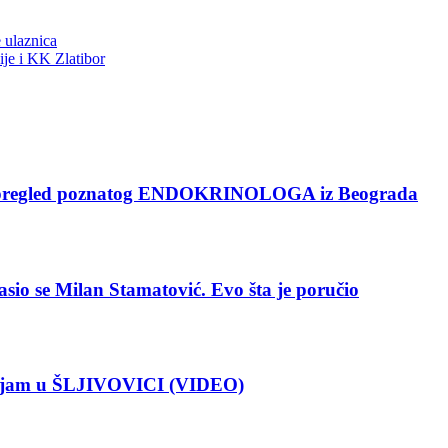
 ulaznica
je i KK Zlatibor
pregled poznatog ENDOKRINOLOGA iz Beograda
 se Milan Stamatović. Evo šta je poručio
Sajam u ŠLJIVOVICI (VIDEO)