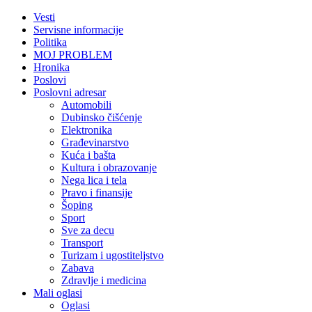
Vesti
Servisne informacije
Politika
MOJ PROBLEM
Hronika
Poslovi
Poslovni adresar
Automobili
Dubinsko čišćenje
Elektronika
Građevinarstvo
Kuća i bašta
Kultura i obrazovanje
Nega lica i tela
Pravo i finansije
Šoping
Sport
Sve za decu
Transport
Turizam i ugostiteljstvo
Zabava
Zdravlje i medicina
Mali oglasi
Oglasi